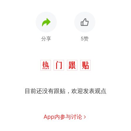
分享
5赞
目前还没有跟贴，欢迎发表观点
西班牙飞地休达边境，摩洛
热
哥士兵搬起大石块投向移民引
争议，此前一天内数万人从摩
费大厨“全国小炒肉大王”称
新
App内参与讨论
洛哥涌入西班牙
号，仅凭视频评出？中国烹饪
协会回应
男子上山采菌偶然发现鸡枞菌