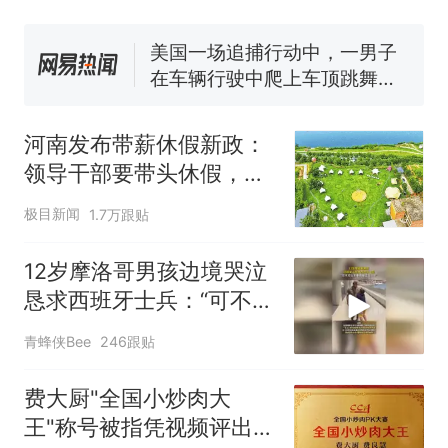
窝，原地守1天等它长大：挖了
140多朵
美国一场追捕行动中，一男子
在车辆行驶中爬上车顶跳舞。
（新京报）
笔试第一被第二名传话劝弃考
官方通报
河南发布带薪休假新政：
美国渔民钓获鲨鱼徒手将其拽
领导干部要带头休假，推
回大海 目击者直呼震惊 （视频
动全员应休尽休、休满休
来源：参考消息）
西班牙飞地休达边境，摩洛
热
极目新闻
1.7万跟贴
足；鼓励3-7天弹性长
哥士兵搬起大石块投向移民引
假，构建“周五半天+周末
争议，此前一天内数万人从摩
12岁摩洛哥男孩边境哭泣
+年假”短途度假模式
洛哥涌入西班牙
恳求西班牙士兵：“可不可
以不要把我遣返回国”
青蜂侠Bee
246跟贴
费大厨"全国小炒肉大
王"称号被指凭视频评出