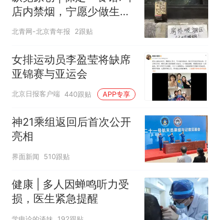
店内禁烟，宁愿少做生意
也决不妥协，店内清清爽
北青网-北京青年报
2跟贴
爽是最大收获，老板呼吁
全民抵制室内吸烟
女排运动员李盈莹将缺席
亚锦赛与亚运会
北京日报客户端
440跟贴
APP专享
神21乘组返回后首次公开
亮相
界面新闻
510跟贴
健康 | 多人因蝉鸣听力受
损，医生紧急提醒
学申论的谈妹
192跟贴