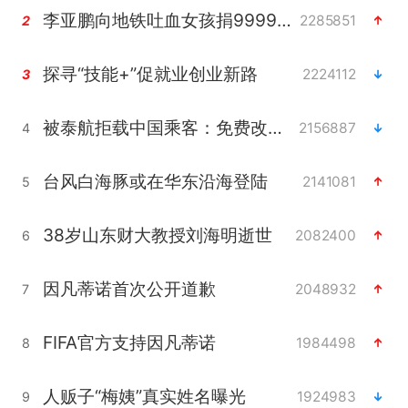
李亚鹏向地铁吐血女孩捐99999元
2285851
2
探寻“技能+”促就业创业新路
2224112
3
被泰航拒载中国乘客：免费改签没兑现
2156887
4
台风白海豚或在华东沿海登陆
2141081
5
38岁山东财大教授刘海明逝世
2082400
6
因凡蒂诺首次公开道歉
2048932
7
FIFA官方支持因凡蒂诺
1984498
8
人贩子“梅姨”真实姓名曝光
1924983
9