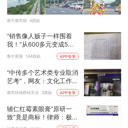
南方都市报
4跟贴
“销售像人贩子一样围着
我！”从600多元变成5万
元，57岁保洁阿姨做医美
鲁中晨报
144跟贴
APP专享
后眼睛肿到流泪、视物模
糊
“中传多个艺术类专业取消
艺考”，网友：文化工作者
一定要有文化，这句话的
都市快报橙柿互动
4跟贴
APP专享
含金量还在持续上升
辅仁红霉素眼膏“原研一
致”竟是商标！律师：极易
误导消费者，不妥