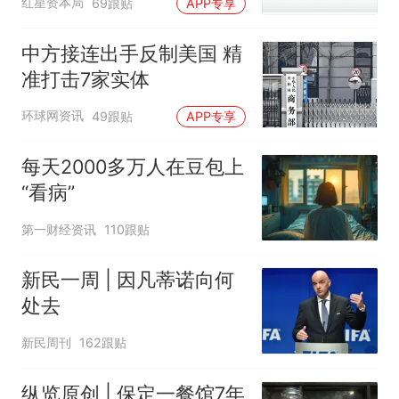
红星资本局
69跟贴
APP专享
中方接连出手反制美国 精
准打击7家实体
环球网资讯
49跟贴
APP专享
每天2000多万人在豆包上
“看病”
第一财经资讯
110跟贴
新民一周 | 因凡蒂诺向何
处去
新民周刊
162跟贴
纵览原创 | 保定一餐馆7年