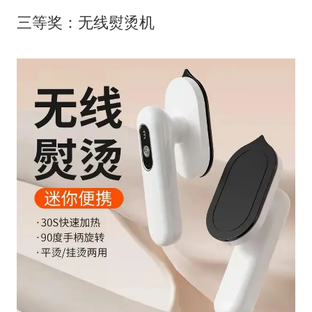
三等奖：无线熨烫机