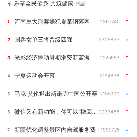
乐享全民健身 共筑健康中国
河南重大刑案嫌犯夏某钢落网
2367745
1
国乒女单三将晋级四强
2309833
2
光影经济撬动暑期消费新蓝海
2225653
3
宁夏运动会开幕
2194638
4
马克·艾伦退出斯诺克中国公开赛
2105390
5
微信又有新功能，你可以“撤回”你的撤回了！
2033466
6
新疆优化调整景区内自驾服务费
1992725
7