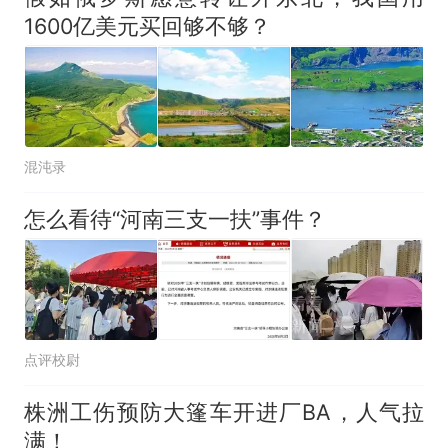
1600亿美元买回够不够？
混沌录
怎么看待“河南三支一扶”事件？
点评校尉
株洲工伤预防大篷车开进厂BA，人气拉
满！