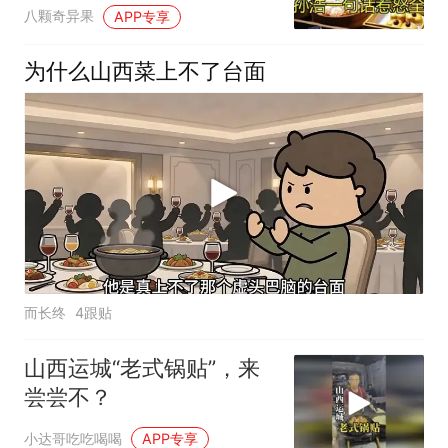
争议，网友吵
八颗奇异果
APP专享
为什么山西菜上不了台面
而长终
4跟贴
山西运城“老式锅贴”，来
尝尝不？
小达哥吃吃喝喝
APP专享