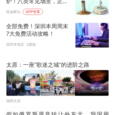
炉！八类常见场景，正悄
悄“养”出蚊子！
悦读桥头
APP专享
全部免费！深圳本周周末
7大免费活动攻略！
深圳本地宝
2跟贴
太原：一座“歌迷之城”的进阶之路
锦绣太原
假如俄罗斯愿意转让外东北，我国用