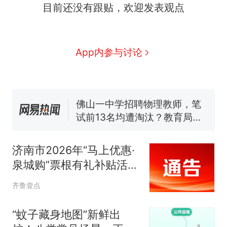
目前还没有跟贴，欢迎发表观点
因老师一句“跟我回家”改写了
人生
搬家报价570元，搬到楼下
新
交5060元才肯搬上楼！女子傻
眼了……
空调24小时开着反而更省电？
App内参与讨论
电力部门回应
十多万人报名的考试，成绩全
部作废，公平么？
佛山一中学招聘物理教师，笔
试前13名均遭淘汰？教育局：
已叫停招聘，成立调查组全面
“不建议大家买深色蛋糕”上热
核查
搜，网友：天塌了！
济南市2026年“马上优惠·
那个在床头放菜刀的女孩，
热
泉城购”票根有礼补贴活动
因老师一句“跟我回家”改写了
即将启动
人生
齐鲁壹点
“蚊子藏身地图”新鲜出