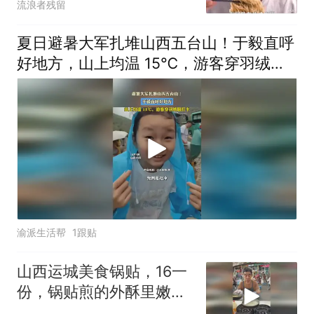
流浪者残留
夏日避暑大军扎堆山西五台山！于毅直呼
好地方，山上均温 15℃，游客穿羽绒服
打卡
渝派生活帮
1跟贴
山西运城美食锅贴，16一
份，锅贴煎的外酥里嫩，
蘸着辣油挺好吃