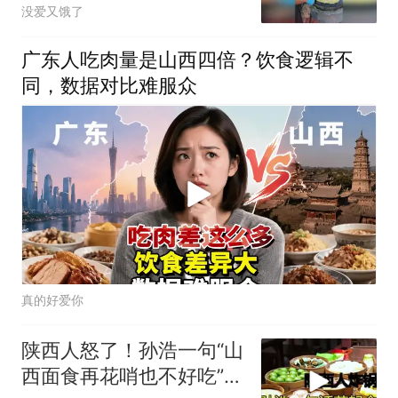
没爱又饿了
广东人吃肉量是山西四倍？饮食逻辑不
同，数据对比难服众
真的好爱你
陕西人怒了！孙浩一句“山
西面食再花哨也不好吃”惹