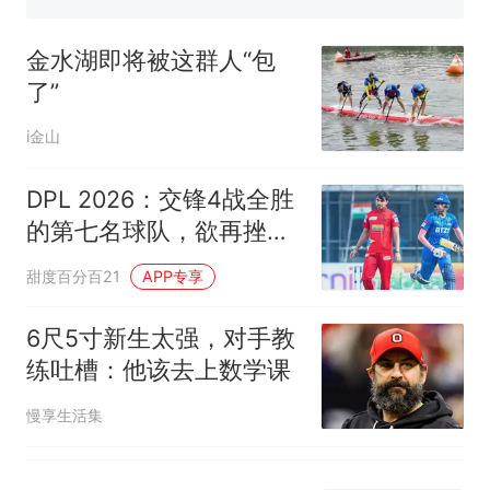
已叫停招聘，成立调查组全面
笔试第一被第二名传话劝弃考
核查
官方通报
金水湖即将被这群人“包
享界G9车型预售价公布：
了”
43.98万起
那个在床头放菜刀的女孩，
热
i金山
因老师一句“跟我回家”改写了
人生
DPL 2026：交锋4战全胜
的第七名球队，欲再挫德
里6延续统治
甜度百分百21
APP专享
6尺5寸新生太强，对手教
练吐槽：他该去上数学课
慢享生活集