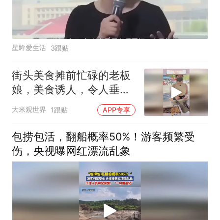
星眸爱生活
3跟贴
街头美食摊前忙碌的老板
娘，美食诱人，令人垂涎
三尺
大米观世界
1跟贴
APP专享
包捞包活，翻船概率50%！游客频繁受
伤，央视曝网红漂流乱象