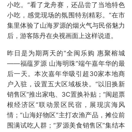
小吃。“看了龙舟赛，还品尝了当地特色
小吃，感觉现场的氛围特别精彩。”在市
集里体验了山海罗源的烟火气与民俗魅力
后，游客陈丹在央视画面上这样说道。
昨日是为期两天的“全闽乐购 惠聚榕城
——福蕴罗源 山海明珠”端午嘉年华的最
后一天。本次嘉年华吸引超30家本地商
户入驻，设置五大区域板块。“以旧换新
销售区”推出家电、3C置换补贴；“闽超票
根经济区”联动景区民宿，展现滨海风
情；“山海好物区”主打农渔产品，摊位前
围满试吃人群；“罗源美食销售区”集结本