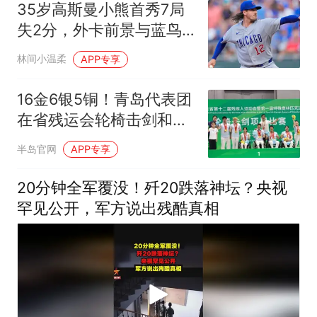
35岁高斯曼小熊首秀7局
失2分，外卡前景与蓝鸟
天差地别
林间小温柔
APP专享
16金6银5铜！青岛代表团
在省残运会轮椅击剑和盲
人柔道项目斩获优异成绩
半岛官网
APP专享
20分钟全军覆没！歼20跌落神坛？央视
罕见公开，军方说出残酷真相