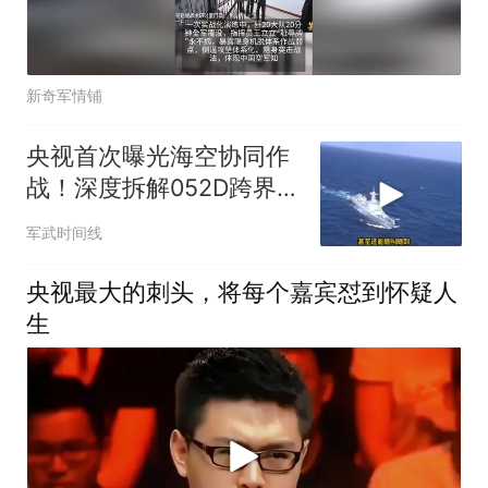
新奇军情铺
央视首次曝光海空协同作
战！深度拆解052D跨界指
挥歼16，我军这套南海底
军武时间线
牌有多绝？
央视最大的刺头，将每个嘉宾怼到怀疑人
生