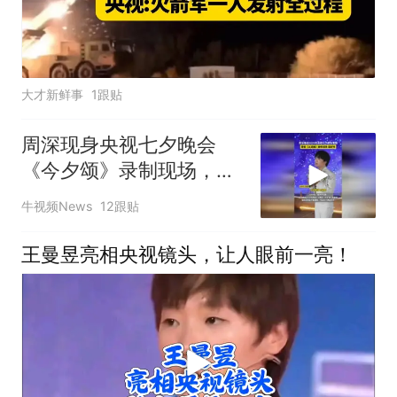
大才新鲜事
1跟贴
周深现身央视七夕晚会
《今夕颂》录制现场，全
开麦演唱、高温下反复打
牛视频News
12跟贴
磨舞台
王曼昱亮相央视镜头，让人眼前一亮！