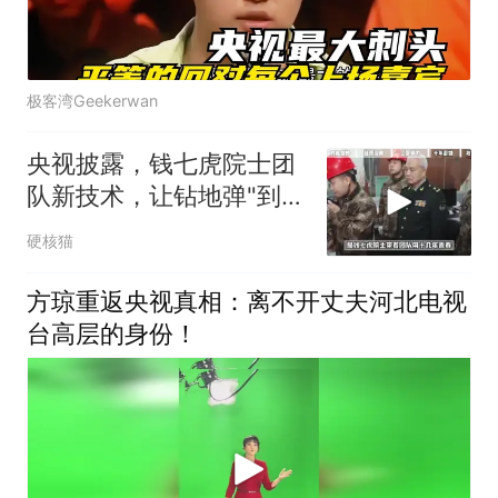
极客湾Geekerwan
央视披露，钱七虎院士团
队新技术，让钻地弹"到不
了就坏了"？
硬核猫
方琼重返央视真相：离不开丈夫河北电视
台高层的身份！