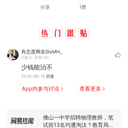
分享
1赞
有态度网友0isMH_
内蒙古
荣耀V40
少钱能治不
那个在床头放菜刀的女孩，
热
2026-06-16
回复
因老师一句“跟我回家”改写了
人生
费大厨“全国小炒肉大王”称
新
App内参与讨论
查看更多
号，仅凭视频评出？中国烹饪
协会回应
台风"白海豚"中心附近最大风
力已达15级 最新研判
佛山一中学招聘物理教师，笔
试前13名均遭淘汰？教育局：