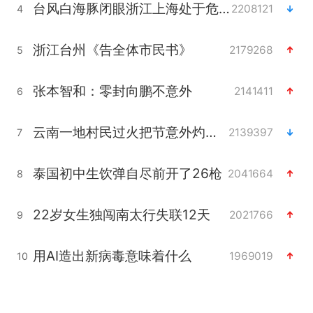
台风白海豚闭眼浙江上海处于危险半圆
2208121
4
浙江台州《告全体市民书》
2179268
5
张本智和：零封向鹏不意外
2141411
6
云南一地村民过火把节意外灼伤16人
2139397
7
泰国初中生饮弹自尽前开了26枪
2041664
8
22岁女生独闯南太行失联12天
2021766
9
用AI造出新病毒意味着什么
1969019
10