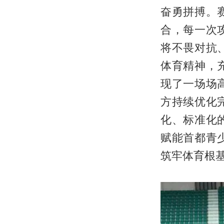
奋勇拼搏。
合，每一次
将不畏对抗
体育精神，
现了一场场
方持续优化
化、标准化
赋能首都青
筑牢体育根