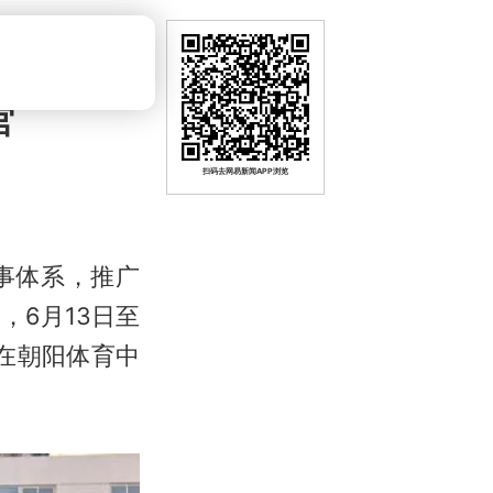
官
扫码去网易新闻APP浏览
事体系，推广
6月13日至
赛在朝阳体育中