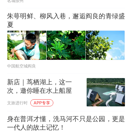
名城徐州
朱萼明鲜、柳风入巷，邂逅阎良的青绿盛
夏
中国航空城阎良
新店｜茑栖湖上，这一
次，邀你睡在水上船屋
文旅进行时
APP专享
身在普洱才懂，洗马河不只是公园，更是
一代人的故土记忆！