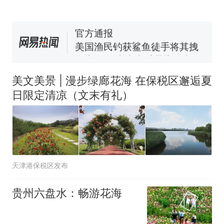
（新京报）
笔试第一被第二名传话劝弃考
官方通报
美国渔民钓获鲨鱼徒手将其拽
回大海 目击者直呼震惊 （视频
来源：参考消息）
西班牙飞地休达边境，摩洛
热
哥士兵搬起大石块投向移民引
美文美景 | 漫步绿廊花海 在保税区邂逅夏
争议，此前一天内数万人从摩
日限定清凉（文末有礼）
洛哥涌入西班牙
天津港保税区发布
贵州六盘水：畅游花海