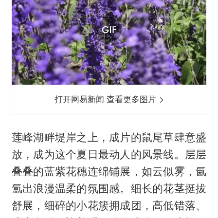
打开网易新闻 查看更多图片
莲峰湖畔堤岸之上，成片的鼠尾草肆意盛
放，成为这个夏日最动人的风景线。层层
叠叠的蓝紫花穗连绵铺展，如云似雾，氤
氲出浪漫温柔的氛围感。细长的花茎挺拔
舒展，细碎的小花簇拥成团，高低错落、