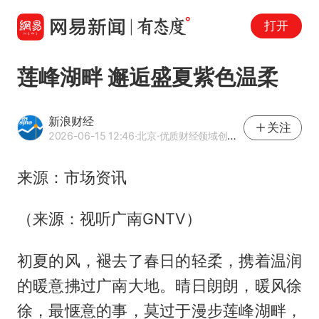
打开
莲峰湖畔 邂逅盛夏紫色温柔
新浪财经
关注
2026-06-15 12:46
·北京
·优质财经领域创作者
来源：市场资讯
（来源：视听广南GNTV）
初夏的风，褪去了春日的轻柔，携着温润
的暖意拂过广南大地。晴日朗朗，暖风徐
徐，最惬意的事，莫过于漫步莲峰湖畔，