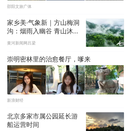
邵阳文旅广体
家乡美·气象新｜方山梅洞
沟：烟雨入幽谷 青山沐微
雨
黄河新闻网吕梁
崇明密林里的治愈餐厅，嗲来
新浪财经
北京多家市属公园延长游
船运营时间