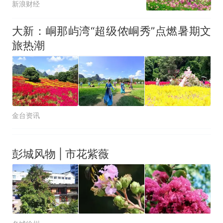
新浪财经
大新：峒那屿湾“超级侬峒秀”点燃暑期文
旅热潮
金台资讯
彭城风物 | 市花紫薇