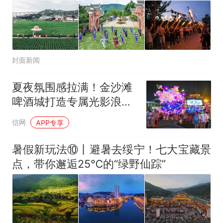
封面新闻
夏夜氛围感拉满！金沙滩
啤酒城打造专属光影浪漫
景观
信网
APP专享
暑假新玩法⑩丨避暑去绥宁！七大宝藏景
点，带你邂逅25℃的“绿野仙踪”