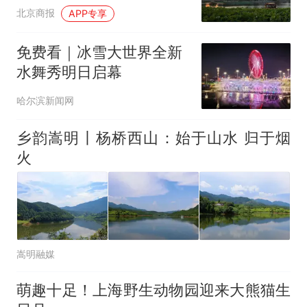
北京商报
APP专享
免费看｜冰雪大世界全新
水舞秀明日启幕
哈尔滨新闻网
乡韵嵩明丨杨桥西山：始于山水 归于烟
火
嵩明融媒
萌趣十足！上海野生动物园迎来大熊猫生