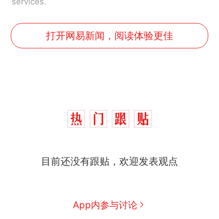
services.
打开网易新闻，阅读体验更佳
西班牙飞地休达边境，摩洛
热
哥士兵搬起大石块投向移民引
争议，此前一天内数万人从摩
费大厨“全国小炒肉大王”称
新
洛哥涌入西班牙
目前还没有跟贴，欢迎发表观点
号，仅凭视频评出？中国烹饪
协会回应
男子上山采菌偶然发现鸡枞菌
窝，原地守1天等它长大：挖了
140多朵
美国一场追捕行动中，一男子
App内参与讨论
在车辆行驶中爬上车顶跳舞。