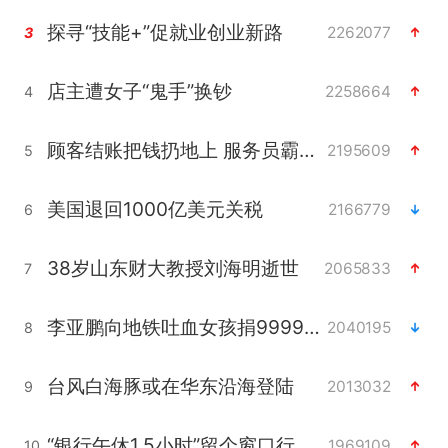
探寻“技能+”促就业创业新路
2262077
3
店主遭女子“鬼手”换钞
2258664
4
顾客结账把钱扔地上 服务员霸气扔回
2195609
5
美国退回1000亿美元关税
2166779
6
38岁山东财大教授刘海明逝世
2065833
7
李亚鹏向地铁吐血女孩捐99999元
2040195
8
台风白海豚或在华东沿海登陆
2013032
9
“银行午休1.5小时”留个窗口行不行
1969109
10