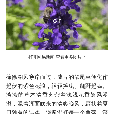
打开网易新闻 查看更多图片
徐徐湖风穿岸而过，成片的鼠尾草便化作
起伏的紫色花浪，轻轻摇曳、翩跹起舞。
淡淡的草木清香夹杂着浅浅花香随风漫
溢，混着湖面吹来的清爽晚风，裹挟着夏
日独有的温柔，漫遍湖畔每一个角落。深