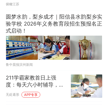
俯瞰江苏
圆梦水韵，梨乡成才｜阳信县水韵梨乡实
验学校 2026年义务教育段招生预报名正
式启动！
鲁中晨报滨州新闻
211学霸家教首日上强
度：每天六小时辅导，提
分关键在哪？
无处遁形
APP专享