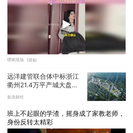
噗呲现场
1跟贴
远洋建管联合体中标浙江
衢州21.4万平产城大盘，
“EPC+代建代销”打通全周
新浪财经
期服务链条
班上不起眼的学渣，摇身成了家教老师，
身份反转太精彩