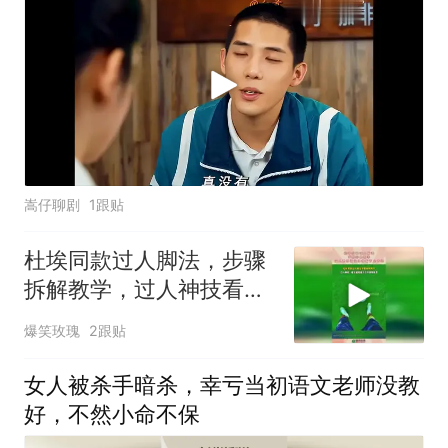
嵩仔聊剧
1跟贴
杜埃同款过人脚法，步骤
拆解教学，过人神技看完
直接省下几千块！
爆笑玫瑰
2跟贴
女人被杀手暗杀，幸亏当初语文老师没教
好，不然小命不保