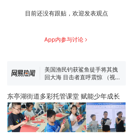
那个在床头放菜刀的女孩，
热
目前还没有跟贴，欢迎发表观点
因老师一句“跟我回家”改写了
人生
制裁瓜子饺子，美国怕什
新
么？
费大厨“全国小炒肉大王”称
App内参与讨论
号，仅凭视频评出？中国烹饪
协会回应
男子上山采菌偶然发现鸡枞菌
窝，原地守1天等它长大：挖了
140多朵
美国渔民钓获鲨鱼徒手将其拽
回大海 目击者直呼震惊 （视频
来源：参考消息）
笔试第一被第二名传话劝弃考
官方通报
东亭湖街道多彩托管课堂 赋能少年成长
那个在床头放菜刀的女孩，
热
因老师一句“跟我回家”改写了
人生