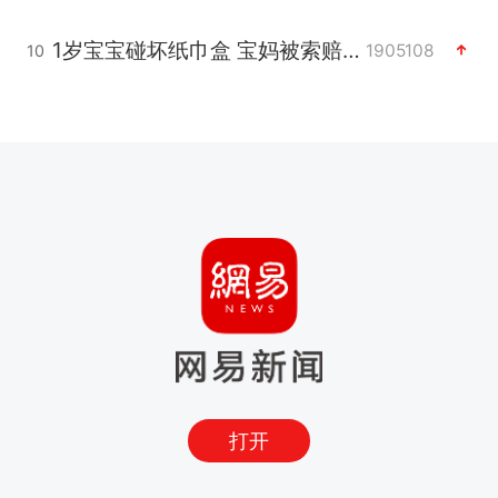
1岁宝宝碰坏纸巾盒 宝妈被索赔924元
1905108
10
打开