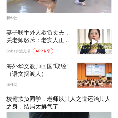
新华社
妻子联手外人欺负丈夫，
关老师怒斥：老实人正义
绝不缺席！
Boba奔波儿灞
APP专享
海外华文教师回国“取经”
（语文摆渡人）
海外网
校霸欺负同学，老师以其人之道还治其人
之身，结局太解气了