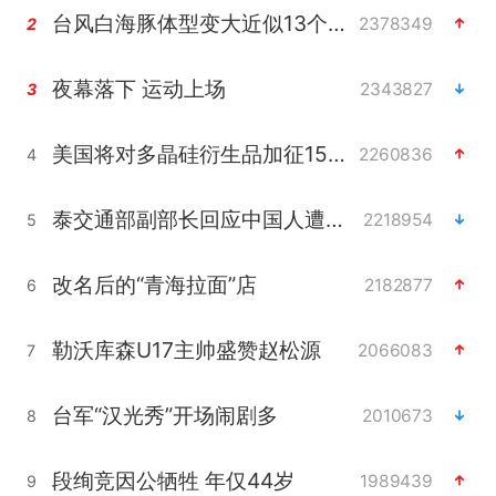
台风白海豚体型变大近似13个浙江面积
2378349
2
夜幕落下 运动上场
2343827
3
美国将对多晶硅衍生品加征15%关税
2260836
4
泰交通部副部长回应中国人遭歧视手势
2218954
5
改名后的“青海拉面”店
2182877
6
勒沃库森U17主帅盛赞赵松源
2066083
7
台军“汉光秀”开场闹剧多
2010673
8
段绚竞因公牺牲 年仅44岁
1989439
9