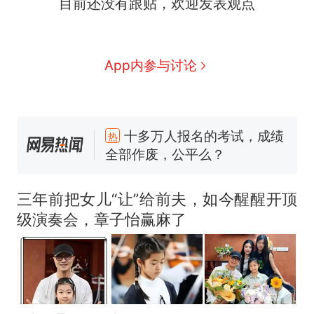
目前还没有跟贴，欢迎发表观点
App内参与讨论
十多万人报名的考试，成绩
热
全部作废，公平么？
全球唯一没有法定首都的国
新
家，刚改国名，总统就邀请中
三年前把女儿“让”给前夫，如今醒醒开顶
国大使骑行绕了几乎整个国境
搬家报价570元，搬到楼下交
级演奏会，章子怡赢麻了
线一圈，还曾两次到中国寻根
5060元才肯搬上楼！女子傻眼
了……
视频丨只要一枚命中就能让航
母瘫痪 轰-6J实力有多强？
空调24小时开着反而更省电？
电力部门回应