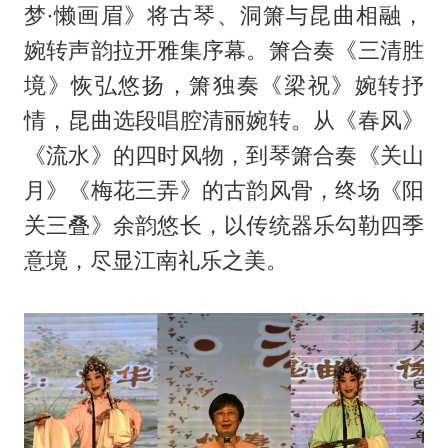
梦·懒画眉》将古琴、洞箫与昆曲相融，
婉转声韵拉开雅集序幕。箫合奏《三清胜
境》恢弘悠扬，箫独奏《梁祝》婉转抒
情，昆曲选段唱腔清丽婉转。从《春风》
《流水》的四时风物，到琴箫合奏《关山
月》《梅花三弄》的古韵风骨，终场《阳
关三叠》余韵悠长，以传统器乐勾勒四季
意境，尽显江南礼乐之美。