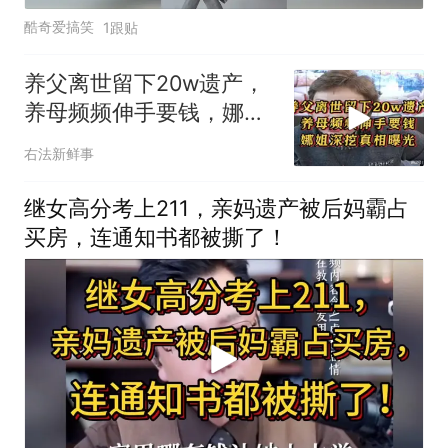
酷奇爱搞笑
1跟贴
养父离世留下20w遗产，
养母频频伸手要钱，娜姐
深挖真相曝光
右法新鲜事
继女高分考上211，亲妈遗产被后妈霸占
买房，连通知书都被撕了！