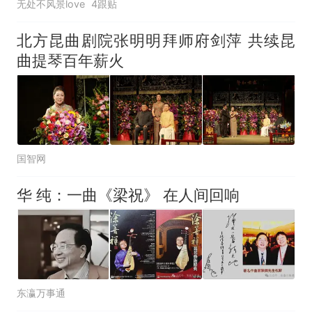
无处不风景love
4跟贴
台风"白海豚"登陆 中心附近最
大风力14级
北方昆曲剧院张明明拜师府剑萍 共续昆
十多万人报名的考试，成绩
热
曲提琴百年薪火
全部作废，公平么？
国智网
华 纯：一曲《梁祝》 在人间回响
东瀛万事通