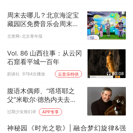
周末去哪儿？北京海淀宝
藏园区免费音乐会周末连
开
北青网-北京青年报
Vol. 86 山西往事：从云冈
石窟看平城一百年
00:08
剧谈社
9784次播放
云音乐特供
腹语木偶师、“塔塔耶之
父”米歇尔·德热内夫去
世，享年77岁
过期少女致幻录
APP专享
神秘园《时光之歌》| 融合梦幻旋律&强