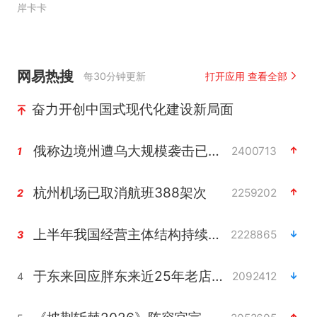
岸卡卡
网易热搜
每30分钟更新
打开应用 查看全部
奋力开创中国式现代化建设新局面
俄称边境州遭乌大规模袭击已致13伤
2400713
1
杭州机场已取消航班388架次
2259202
2
上半年我国经营主体结构持续优化
2228865
3
于东来回应胖东来近25年老店年底关闭
2092412
4