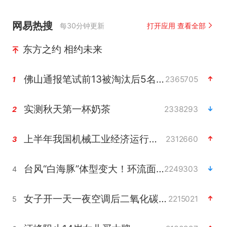
网易热搜
每30分钟更新
打开应用 查看全部
东方之约 相约未来
佛山通报笔试前13被淘汰后5名进体检
2365705
1
实测秋天第一杯奶茶
2338293
2
上半年我国机械工业经济运行稳中有进
2312660
3
台风“白海豚”体型变大！环流面积接近13个浙江那么大
2249303
4
女子开一天一夜空调后二氧化碳中毒
2215021
5