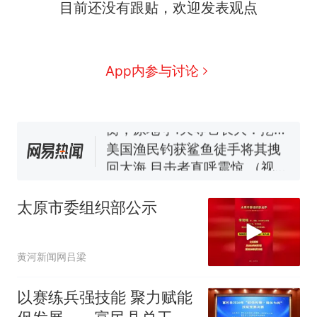
目前还没有跟贴，欢迎发表观点
因老师一句“跟我回家”改写了
人生
制裁瓜子饺子，美国怕什
新
么？
费大厨“全国小炒肉大王”称
App内参与讨论
号，仅凭视频评出？中国烹饪
协会回应
男子上山采菌偶然发现鸡枞菌
窝，原地守1天等它长大：挖了
140多朵
美国渔民钓获鲨鱼徒手将其拽
回大海 目击者直呼震惊 （视频
来源：参考消息）
笔试第一被第二名传话劝弃考
官方通报
太原市委组织部公示
那个在床头放菜刀的女孩，
热
因老师一句“跟我回家”改写了
人生
黄河新闻网吕梁
以赛练兵强技能 聚力赋能