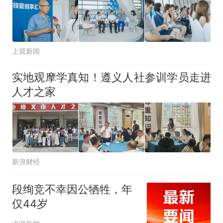
上观新闻
实地观摩学真知！遵义人社参训学员走进
人才之家
新浪财经
段绚竞不幸因公牺牲，年
仅44岁