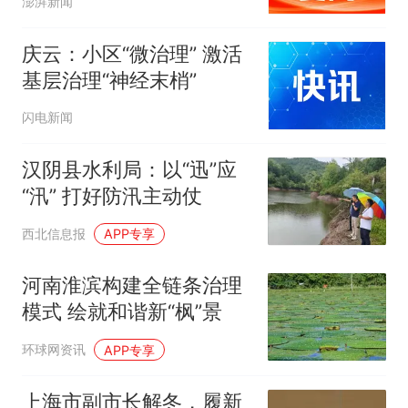
澎湃新闻
庆云：小区“微治理” 激活
基层治理“神经末梢”
闪电新闻
汉阴县水利局：以“迅”应
“汛” 打好防汛主动仗
西北信息报
APP专享
河南淮滨构建全链条治理
模式 绘就和谐新“枫”景
环球网资讯
APP专享
上海市副市长解冬，履新