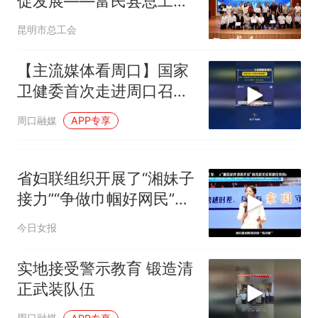
促发展——富民县总工会
开展多领域劳动和技能竞
昆明市总工会
赛
【主流媒体看周口】国家
卫健委首次走进周口召开
专题发布会 推介三明医改
周口融媒
APP专享
“周口经验”
省妇联组织开展了“湘妹子
接力”“争做巾帼好网民”征
集推选活动
今日女报
实地接受警示教育 锻造清
正武装队伍
周口融媒