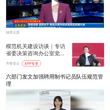
锦绣太原
模范机关建设访谈｜专访
省委决策咨询办公室党支
部书记韩云勇
齐鲁壹点
APP专享
六部门发文加强聘用制书记员队伍规范管
理