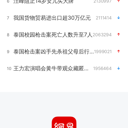
汪峰阻止14岁女儿买大牌
2130997
6
我国货物贸易进出口超30万亿元
2111414
7
泰国校园枪击案死亡人数升至7人
2063294
8
泰国枪击案凶手先杀祖父母后行凶
1999021
9
王力宏演唱会黄牛带观众藏匿被查获
1956464
10