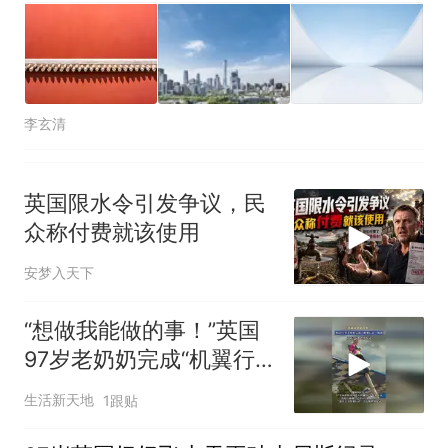
人生
李玄清
英国限水令引发争议，民
众称付费就该使用
安梦入天下
“想做我能做的事！”英国
97岁老奶奶完成“机翼行
走”挑战
生活新天地
1跟贴