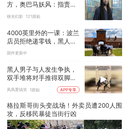
方，奥巴马妖风：指责我
就是种族歧视
移光幻影
121跟贴
4000英里外的一课：波兰
店员拒绝递零钱，黑人与
犹太学生用行动回应
固件更新中
黑人男子与人发生争执，
双手堆将对手推得双脚离
地，双手过膝非洲刘备！
凤凤爱搞笑
1跟贴
APP专享
格拉斯哥街头变战场！外卖员遭200人围
攻，反移民暴徒当街行凶