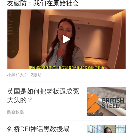
友破防：我们在原始社会
小黑和大白
2跟贴
英国是如何把老板逼成冤
大头的？
民察秋毫
剑桥DEI神话黑教授塌