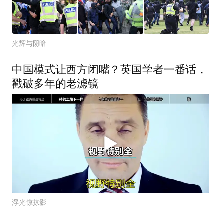
光辉与阴暗
中国模式让西方闭嘴？英国学者一番话，
戳破多年的老滤镜
浮光惊掠影