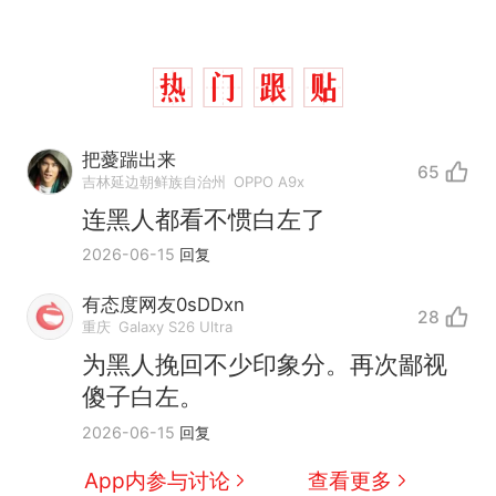
把薆踹出来
65
吉林延边朝鲜族自治州
OPPO A9x
连黑人都看不惯白左了
2026-06-15
回复
有态度网友0sDDxn
28
重庆
Galaxy S26 Ultra
为黑人挽回不少印象分。再次鄙视
傻子白左。
2026-06-15
回复
App内参与讨论
查看更多