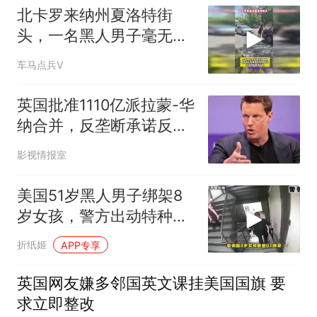
北卡罗来纳州夏洛特街
头，一名黑人男子毫无理
由的袭击了白人女子
车马点兵V
英国批准1110亿派拉蒙-华
纳合并，反垄断承诺反成
12州诉讼利器
影视情报室
美国51岁黑人男子绑架8
岁女孩，警方出动特种部
队硬核解救
折纸姬
APP专享
英国网友嫌多邻国英文课挂美国国旗 要
求立即整改