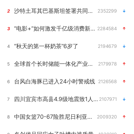
沙特土耳其巴基斯坦签署共同防务协议
2352299
2
“电影+”如何激发千亿级消费新活力？
2284584
3
“秋天的第一杯奶茶”6岁了
2194679
4
全球首个长时储能一体化产业园量产
2179978
5
台风白海豚已进入24小时警戒线
2126568
6
四川宜宾市高县4.9级地震致1人死亡
2107971
7
中国女篮70-67险胜尼日利亚女篮
2009320
8