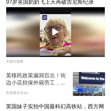
97岁英国奶奶飞上天再破吉尼斯纪录
中国日报网
英移民政策漏洞百出！街
边小店担保外籍劳工，网
红诗人成高端人才
失我者永失qq
英国妹子实拍中国最科幻高铁站，西方网