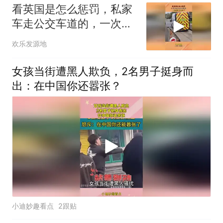
看英国是怎么惩罚，私家
车走公交车道的，一次就
给长记性了
欢乐发源地
女孩当街遭黑人欺负，2名男子挺身而
出：在中国你还嚣张？
小迪妙趣看点
2跟贴