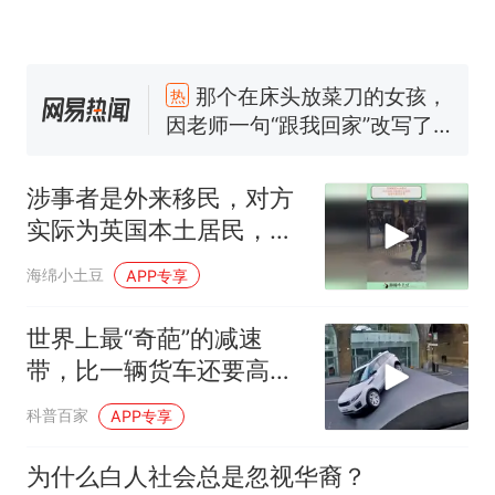
那个在床头放菜刀的女孩，
热
因老师一句“跟我回家”改写了
人生
费大厨“全国小炒肉大王”称
新
号，仅凭视频评出？中国烹饪
涉事者是外来移民，对方
协会回应
美国渔民钓获鲨鱼徒手将其拽
实际为英国本土居民，看
回大海 目击者直呼震惊 （视频
看外面的世界
来源：参考消息）
笔试第一被第二名传话劝弃考
海绵小土豆
APP专享
官方通报
佛山一中学招聘物理教师，笔
世界上最“奇葩”的减速
试前13名均遭淘汰？教育局：
带，比一辆货车还要高，
已叫停招聘，成立调查组全面
台风"白海豚"中心附近最大风
这谁能过得去啊？
核查
科普百家
力已达15级 最新研判
APP专享
那个在床头放菜刀的女孩，
热
为什么白人社会总是忽视华裔？
因老师一句“跟我回家”改写了