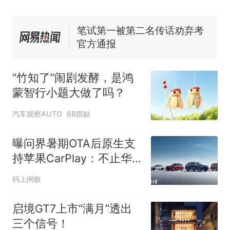
来源：参考消息）
笔试第一被第二名传话劝弃考
官方通报
那个在床头放菜刀的女孩，
热
因老师一句“跟我回家”改写了
人生
“竹知了”闹剧发酵，是鸿
蒙智行小题大做了吗？
汽车观察AUTO
68跟贴
曝问界暑期OTA后原生支
持苹果CarPlay：不止华
为乾崑智驾ADS 5
码上闲叙
启境GT7上市“满月”透出
三个信号！