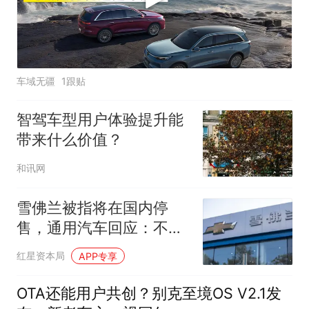
车域无疆
1跟贴
智驾车型用户体验提升能
带来什么价值？
和讯网
雪佛兰被指将在国内停
售，通用汽车回应：不会
停产；去年雪佛兰中国销
红星资本局
APP专享
量不足9000辆
OTA还能用户共创？别克至境OS V2.1发