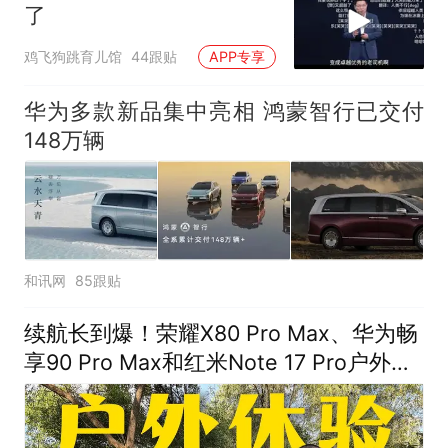
了
鸡飞狗跳育儿馆
44跟贴
APP专享
华为多款新品集中亮相 鸿蒙智行已交付
148万辆
和讯网
85跟贴
续航长到爆！荣耀X80 Pro Max、华为畅
享90 Pro Max和红米Note 17 Pro户外体
验