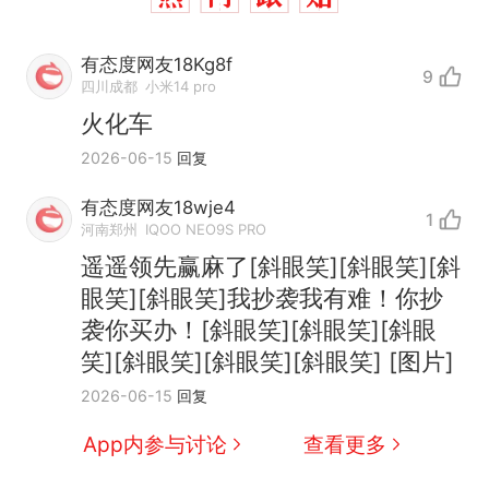
有态度网友18Kg8f
9
四川成都
小米14 pro
火化车
2026-06-15
回复
有态度网友18wje4
那个在床头放菜刀的女孩，
热
1
河南郑州
IQOO NEO9S PRO
因老师一句“跟我回家”改写了
遥遥领先赢麻了[斜眼笑][斜眼笑][斜
人生
制裁瓜子饺子，美国怕什
新
眼笑][斜眼笑]我抄袭我有难！你抄
么？
袭你买办！[斜眼笑][斜眼笑][斜眼
费大厨“全国小炒肉大王”称
笑][斜眼笑][斜眼笑][斜眼笑] [图片]
号，仅凭视频评出？中国烹饪
协会回应
男子上山采菌偶然发现鸡枞菌
2026-06-15
回复
窝，原地守1天等它长大：挖了
App内参与讨论
查看更多
140多朵
美国渔民钓获鲨鱼徒手将其拽
回大海 目击者直呼震惊 （视频