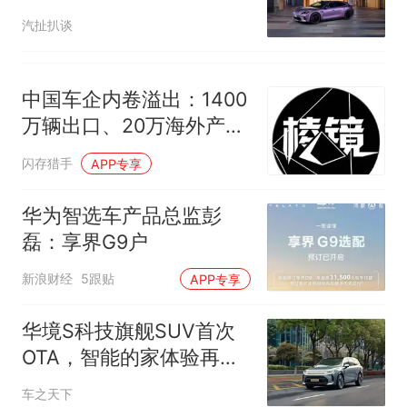
汽扯扒谈
中国车企内卷溢出：1400
万辆出口、20万海外产
能，却面临三重考验
闪存猎手
APP专享
华为智选车产品总监彭
磊：享界G9户
新浪财经
5跟贴
APP专享
华境S科技旗舰SUV首次
OTA，智能的家体验再次
进化
车之天下