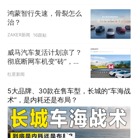
鸿蒙智行失速，骨裂怎么
治？
ZAKER新闻
16跟贴
威马汽车复活计划凉了？
彻底断网车机变“砖”，白
菜价甩卖资产，未见新车
红星新闻
批量交付
5大品牌、30款在售车型，长城的“车海战
术”，是内耗还是布局？