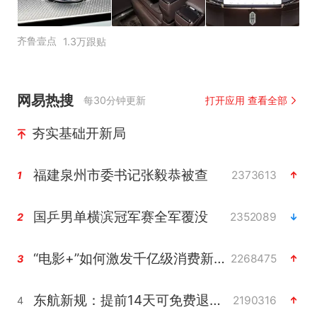
齐鲁壹点
1.3万跟贴
网易热搜
每30分钟更新
打开应用 查看全部
夯实基础开新局
福建泉州市委书记张毅恭被查
2373613
1
国乒男单横滨冠军赛全军覆没
2352089
2
“电影+”如何激发千亿级消费新活力？
2268475
3
东航新规：提前14天可免费退改签
2190316
4