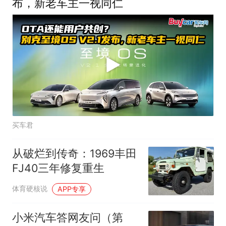
布，新老车主一视同仁
买车君
从破烂到传奇：1969丰田
FJ40三年修复重生
体育硬核说
APP专享
小米汽车答网友问（第