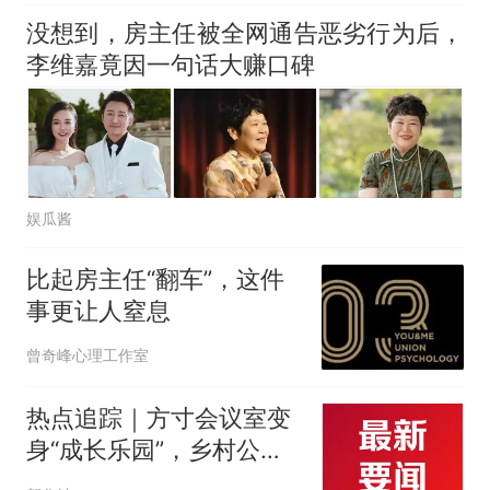
没想到，房主任被全网通告恶劣行为后，
李维嘉竟因一句话大赚口碑
娱瓜酱
比起房主任“翻车”，这件
事更让人窒息
曾奇峰心理工作室
热点追踪｜方寸会议室变
身“成长乐园”，乡村公益
暑托班如何“托”住孩子的