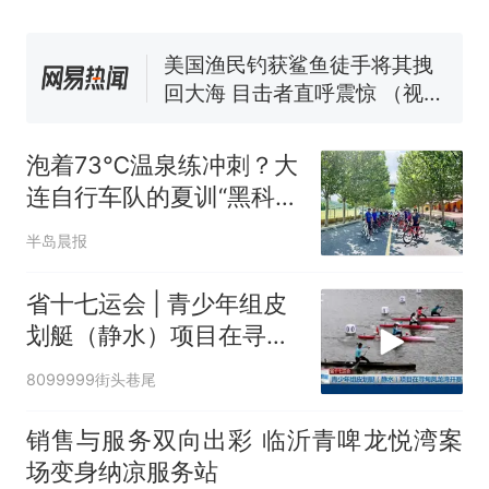
协会回应
男子上山采菌偶然发现鸡枞菌
窝，原地守1天等它长大：挖了
140多朵
美国渔民钓获鲨鱼徒手将其拽
回大海 目击者直呼震惊 （视频
来源：参考消息）
笔试第一被第二名传话劝弃考
官方通报
泡着73℃温泉练冲刺？大
那个在床头放菜刀的女孩，
热
连自行车队的夏训“黑科
因老师一句“跟我回家”改写了
技”藏不住了
人生
半岛晨报
省十七运会 | 青少年组皮
划艇（静水）项目在寻甸
凤龙湾开赛
8099999街头巷尾
销售与服务双向出彩 临沂青啤龙悦湾案
场变身纳凉服务站