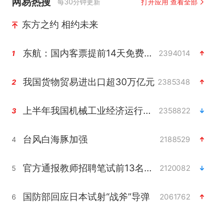
网易热搜
每30分钟更新
打开应用 查看全部
东方之约 相约未来
东航：国内客票提前14天免费退改
2394014
1
我国货物贸易进出口超30万亿元
2385348
2
上半年我国机械工业经济运行稳中有进
2358822
3
台风白海豚加强
2188529
4
官方通报教师招聘笔试前13名被淘汰
2120082
5
国防部回应日本试射“战斧”导弹
2061762
6