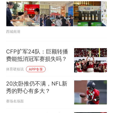
西城南湖
CFP扩军24队：巨额转播
费能抵消冠军赛损失吗？
体育硬核说
APP专享
20次卧推仍不满，NFL新
秀的野心有多大？
赛场名场面