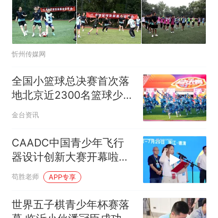
忻州传媒网
全国小篮球总决赛首次落
地北京近2300名篮球少年
延庆逐梦
金台资讯
CAADC中国青少年飞行
器设计创新大赛开幕啦，
来看小朋友们造飞机
苟胜老师
APP专享
世界五子棋青少年杯赛落