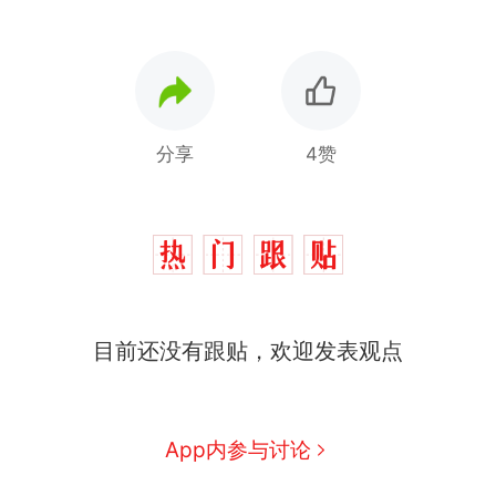
分享
4赞
那个在床头放菜刀的女孩，
热
目前还没有跟贴，欢迎发表观点
因老师一句“跟我回家”改写了
人生
制裁瓜子饺子，美国怕什
新
么？
费大厨“全国小炒肉大王”称
App内参与讨论
号，仅凭视频评出？中国烹饪