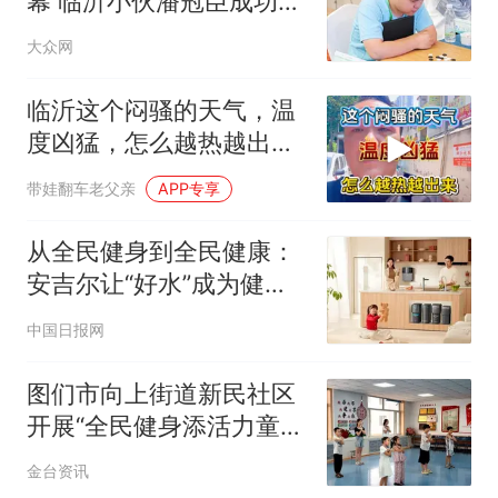
幕 临沂小伙潘冠臣成功夺
得世界冠军
大众网
临沂这个闷骚的天气，温
度凶猛，怎么越热越出
去？
带娃翻车老父亲
APP专享
从全民健身到全民健康：
安吉尔让“好水”成为健康
生活方式的底色
中国日报网
图们市向上街道新民社区
开展“全民健身添活力童趣
舞蹈欢乐多”主题活动
金台资讯