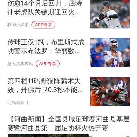
伤愈14个月后回归，底特
律老虎队关键期迎回火球
投手杰克逊·乔贝
林间小温柔
APP专享
传球王仅1冠，布里斯式成
功警示布法罗：华丽数据
换不来超级碗
坠入温柔晚风
APP专享
第四档11码野猫阵骗术失
效，丹佛后卫0.3秒本能救
主终结比尔绝杀梦
元气满分吖
【河曲新闻】全国县域足球赛河曲县基层
赛暨河曲县第二届足协杯火热开赛