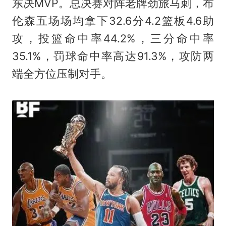
东决MVP。总决赛对阵老牌劲旅马刺，布
伦森五场场均拿下32.6分4.2篮板4.6助
攻，投篮命中率44.2%，三分命中率
35.1%，罚球命中率高达91.3%，攻防两
端全方位压制对手。