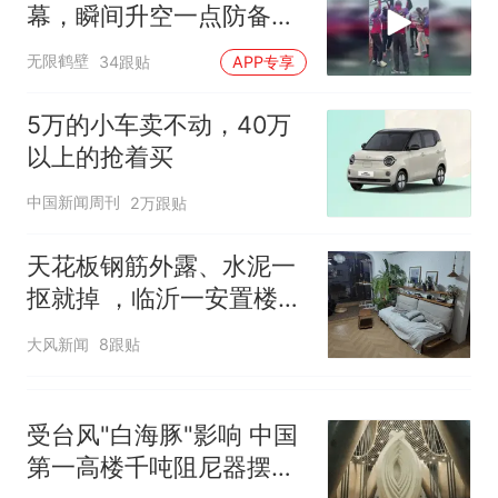
十多万人报名的考试，成绩
热
幕，瞬间升空一点防备都
全部作废，公平么？
没有
无限鹤壁
34跟贴
APP专享
5万的小车卖不动，40万
以上的抢着买
中国新闻周刊
2万跟贴
天花板钢筋外露、水泥一
抠就掉 ，临沂一安置楼交
房半年即被鉴定存安全隐
大风新闻
8跟贴
患；楼体至今未加固，仍
有居民常住
受台风"白海豚"影响 中国
第一高楼千吨阻尼器摆动