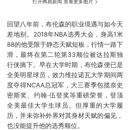
打开网易新闻 查看更多图片
回望八年前，布伦森的职业境遇与如今天
差地别。2018年NBA选秀大会，身高1米
88的他受限于静态天赋短板，行情一路下
滑，最终在第二轮第33顺位被达拉斯独
行侠摘下。早在大学时期，布伦森便已是
全美明星球员，效力维拉诺瓦大学期间两
度夺得NCAA总冠军，大三赛季包揽奈史
密斯奖、约翰·伍登奖等重磅荣誉，登顶
全美最佳大学生球员。但厚重的大学履
历，并未弥补外界对其身材天赋的偏见，
也没能提升他的选秀顺位。