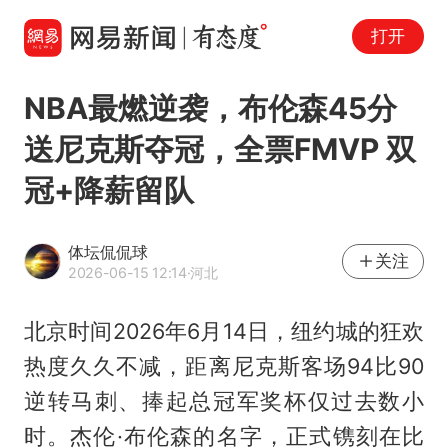
打开
NBA最燃逆袭，布伦森45分
送尼克斯夺冠，全票FMVP 双
冠+降薪留队
体坛侃侃球
关注
2026-06-15 12:14
·河北
北京时间2026年6月14日，纽约城的狂欢
热度久久不减，距离尼克斯客场94比90
逆转马刺、捧起总冠军奖杯仅过去数小
时。杰伦·布伦森的名字，正式镌刻在比