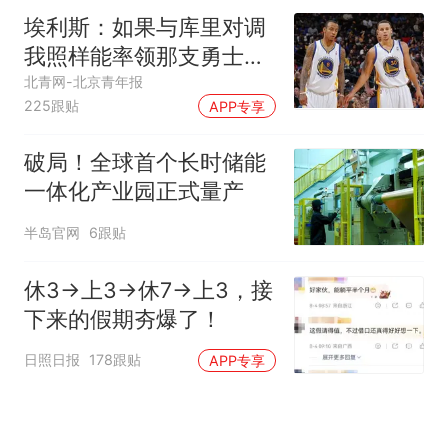
埃利斯：如果与库里对调
我照样能率领那支勇士取
得现在的成就
北青网-北京青年报
225跟贴
APP专享
破局！全球首个长时储能
一体化产业园正式量产
半岛官网
6跟贴
休3→上3→休7→上3，接
下来的假期夯爆了！
日照日报
178跟贴
APP专享