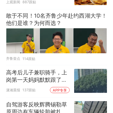
上观新闻
887跟贴
敢于不同！10名齐鲁少年赴约西湖大学！
他们是谁？为何而选？
齐鲁壹点
114跟贴
高考后儿子兼职骑手，上
岗第一天妈妈默默跟了三
公里，感慨孩子真的长大
潇湘晨报
137跟贴
APP专享
了
自驾游客反映辉腾锡勒草
原周边有车辆轮胎被扎，