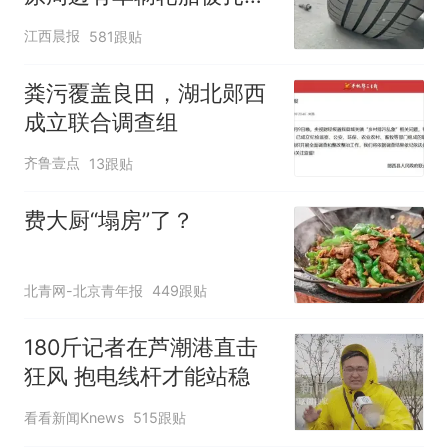
修理店铺换胎价格高达千
江西晨报
581跟贴
元，官方发布情况通报
粪污覆盖良田，湖北郧西
成立联合调查组
齐鲁壹点
13跟贴
费大厨“塌房”了？
北青网-北京青年报
449跟贴
180斤记者在芦潮港直击
狂风 抱电线杆才能站稳
看看新闻Knews
515跟贴