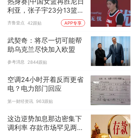
热身赛|中国女篮再胜尼日
利亚，张子宇23分13篮板
表现抢眼
齐鲁壹点
42跟贴
APP专享
武契奇：将尽一切可能帮
助乌克兰尽快加入欧盟
参考消息
2844跟贴
空调24小时开着反而更省
电？电力部门回应
第一财经资讯
963跟贴
这边逆势加息那边密集下
调利率 存款市场罕见两极
分化