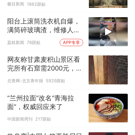
明显
极目新闻
1862跟贴
阳台上滚筒洗衣机自爆，
满筒碎玻璃渣，维修人员
称是人为原因，从未见过
荔枝新闻
78跟贴
APP专享
洗衣机自爆
网友称甘肃麦积山景区看
完所有石窟需2000元，景
区：部分石窟受特别保
北青网-北京青年报
5929跟贴
护，游客可按需买
“兰州拉面”改名“青海拉
面”，权威回应来了
中国新闻周刊
217跟贴