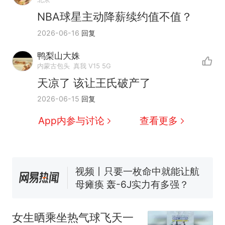
NBA球星主动降薪续约值不值？
2026-06-16
回复
鸭梨山大姝
十多万人报名的考试，成绩
热
内蒙古包头
真我 V15 5G
全部作废，公平么？
天凉了 该让王氏破产了
全球唯一没有法定首都的国
新
2026-06-15
回复
家，刚改国名，总统就邀请中
国大使骑行绕了几乎整个国境
5万的小车卖不动，40万以上
App内参与讨论
查看更多
线一圈，还曾两次到中国寻根
的抢着买
视频丨只要一枚命中就能让航
母瘫痪 轰-6J实力有多强？
空调24小时开着反而更省电？
电力部门回应
大雨将至一家老小6分钟抢收完
1千斤稻谷
女生晒乘坐热气球飞天一