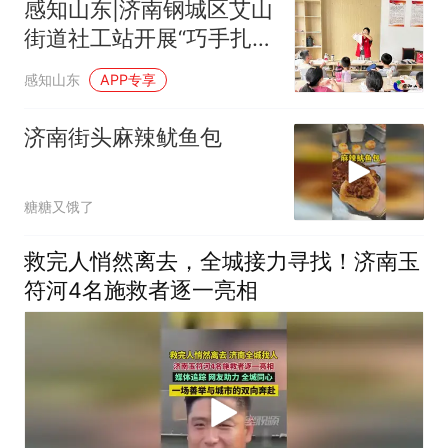
感知山东|济南钢城区艾山
街道社工站开展“巧手扎
染，传承非遗”儿童传统文
感知山东
APP专享
化传承小组活动
济南街头麻辣鱿鱼包
糖糖又饿了
救完人悄然离去，全城接力寻找！济南玉
符河4名施救者逐一亮相