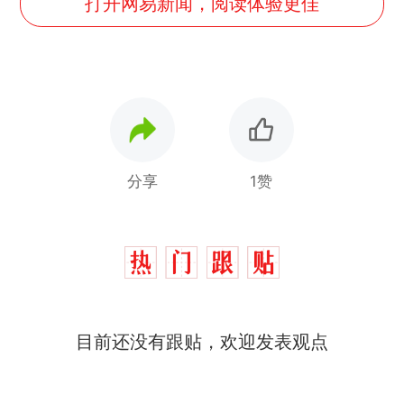
打开网易新闻，阅读体验更佳
分享
1赞
那个在床头放菜刀的女孩，
热
因老师一句“跟我回家”改写了
人生
费大厨“全国小炒肉大王”称
新
目前还没有跟贴，欢迎发表观点
号，仅凭视频评出？中国烹饪
协会回应
笔试第一被第二名传话劝弃考
官方通报