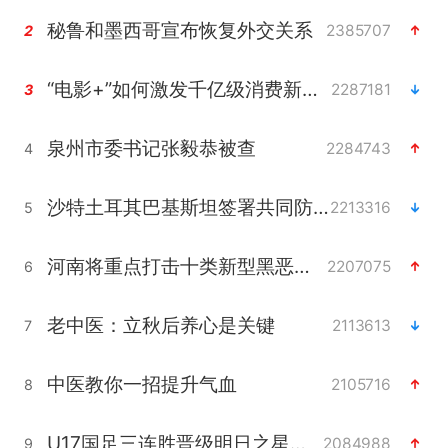
秘鲁和墨西哥宣布恢复外交关系
2385707
2
“电影+”如何激发千亿级消费新活力？
2287181
3
泉州市委书记张毅恭被查
2284743
4
沙特土耳其巴基斯坦签署共同防务协议
2213316
5
河南将重点打击十类新型黑恶犯罪
2207075
6
老中医：立秋后养心是关键
2113613
7
中医教你一招提升气血
2105716
8
U17国足三连胜晋级明日之星半决赛
2084988
9