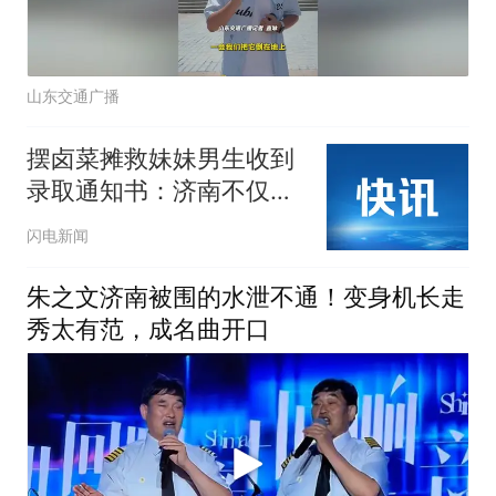
山东交通广播
摆卤菜摊救妹妹男生收到
录取通知书：济南不仅充
满了爱和希望 也有很多机
闪电新闻
遇
朱之文济南被围的水泄不通！变身机长走
秀太有范，成名曲开口