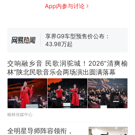
佛山一中学招聘物理教师，笔
App内参与讨论
试前13名均遭淘汰？教育局：
已叫停招聘，成立调查组全面
台风"白海豚"中心附近最大风
核查
力已达15级 最新研判
享界G9车型预售价公布：
43.98万起
那个在床头放菜刀的女孩，
热
因老师一句“跟我回家”改写了
交响融乡音 民歌润驼城！2026“清爽榆
人生
林”陕北民歌音乐会两场演出圆满落幕
榆林传媒中心
全明星导师阵容领衔，