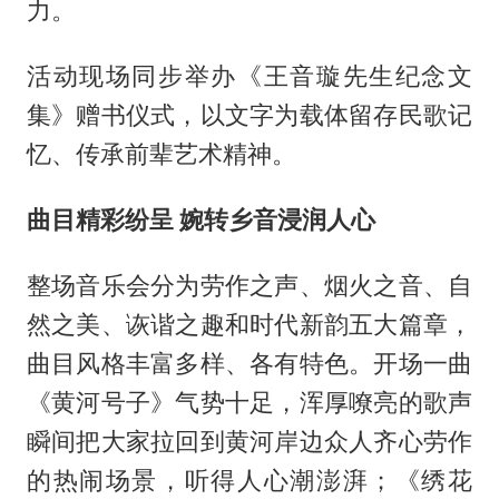
力。
活动现场同步举办《王音璇先生纪念文
集》赠书仪式，以文字为载体留存民歌记
忆、传承前辈艺术精神。
曲目精彩纷呈 婉转乡音浸润人心
整场音乐会分为劳作之声、烟火之音、自
然之美、诙谐之趣和时代新韵五大篇章，
曲目风格丰富多样、各有特色。开场一曲
《黄河号子》气势十足，浑厚嘹亮的歌声
瞬间把大家拉回到黄河岸边众人齐心劳作
的热闹场景，听得人心潮澎湃；《绣花