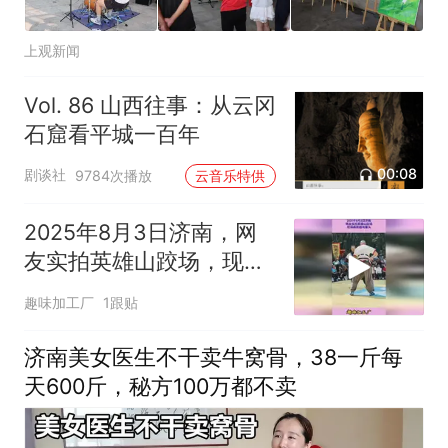
上观新闻
Vol. 86 山西往事：从云冈
石窟看平城一百年
00:08
剧谈社
9784次播放
云音乐特供
2025年8月3日济南，网
友实拍英雄山跤场，现场
画面超有看头
趣味加工厂
1跟贴
济南美女医生不干卖牛窝骨，38一斤每
天600斤，秘方100万都不卖