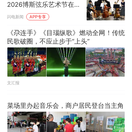
2026博斯弦乐艺术节在济
南圆满落幕
闪电新闻
APP专享
《尕连手》《目瑙纵歌》燃动全网！传统
民歌破圈，不应止步于“上头”
文汇报
菜场里办起音乐会，商户居民登台当主角