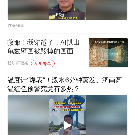
政法频道
救命！我穿越了，AI扒出
龟兹壁画被毁掉的画面
我从新疆来
APP专享
温度计“爆表”！泼水6分钟蒸发。济南高
温红色预警究竟有多热？