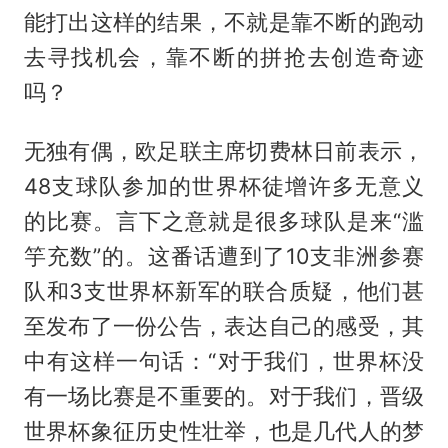
能打出这样的结果，不就是靠不断的跑动
去寻找机会，靠不断的拼抢去创造奇迹
吗？
无独有偶，欧足联主席切费林日前表示，
48支球队参加的世界杯徒增许多无意义
的比赛。言下之意就是很多球队是来“滥
竽充数”的。这番话遭到了10支非洲参赛
队和3支世界杯新军的联合质疑，他们甚
至发布了一份公告，表达自己的感受，其
中有这样一句话：“对于我们，世界杯没
有一场比赛是不重要的。对于我们，晋级
世界杯象征历史性壮举，也是几代人的梦