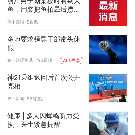
浙江男子划桨板时看到大
手绘图做头像
鱼，用桨把鱼拍晕后捞
起；当事人：鱼重7斤6
鲁中晨报
8跟贴
两，做成红烧辣子鱼块，
味道很好
多地要求领导干部带头休
假
第一财经资讯
493跟贴
APP专享
神21乘组返回后首次公开
亮相
界面新闻
525跟贴
健康 | 多人因蝉鸣听力受
损，医生紧急提醒