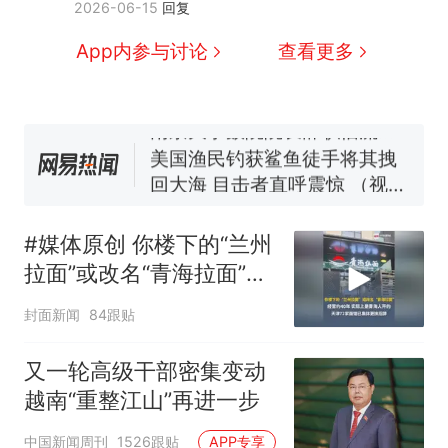
2026-06-15
回复
窝，原地守1天等它长大：挖了
140多朵
美国一场追捕行动中，一男子
App内参与讨论
查看更多
在车辆行驶中爬上车顶跳舞。
（新京报）
“不想干了特提出辞职”，疑似
南京大学数院院长辞职信流
传，院方回应：喻良教授已卸
美国渔民钓获鲨鱼徒手将其拽
任院长一职，不清楚辞职信来
回大海 目击者直呼震惊 （视频
源；曾用手绘图做头像
来源：参考消息）
西班牙飞地休达边境，摩洛
热
哥士兵搬起大石块投向移民引
#媒体原创 你楼下的“兰州
争议，此前一天内数万人从摩
拉面”或改名“青海拉面”，
洛哥涌入西班牙
经营约40年，实际上是青
封面新闻
84跟贴
海人开的，天津72家面馆
已集体更换招牌
又一轮高级干部密集变动
越南“重整江山”再进一步
中国新闻周刊
1526跟贴
APP专享