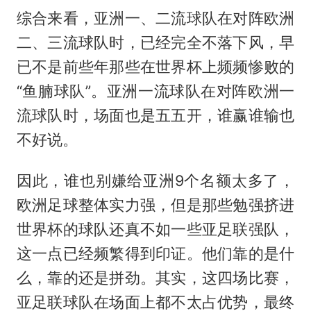
综合来看，亚洲一、二流球队在对阵欧洲
二、三流球队时，已经完全不落下风，早
已不是前些年那些在世界杯上频频惨败的
“鱼腩球队”。亚洲一流球队在对阵欧洲一
流球队时，场面也是五五开，谁赢谁输也
不好说。
因此，谁也别嫌给亚洲9个名额太多了，
欧洲足球整体实力强，但是那些勉强挤进
世界杯的球队还真不如一些亚足联强队，
这一点已经频繁得到印证。他们靠的是什
么，靠的还是拼劲。其实，这四场比赛，
亚足联球队在场面上都不太占优势，最终