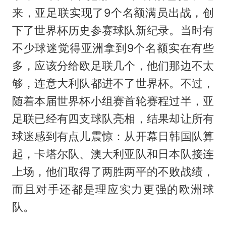
来，亚足联实现了9个名额满员出战，创
下了世界杯历史参赛球队新纪录。当时有
不少球迷觉得亚洲拿到9个名额实在有些
多，应该分给欧足联几个，他们那边不太
够，连意大利队都进不了世界杯。不过，
随着本届世界杯小组赛首轮赛程过半，亚
足联已经有四支球队亮相，结果却让所有
球迷感到有点儿震惊：从开幕日韩国队算
起，卡塔尔队、澳大利亚队和日本队接连
上场，他们取得了两胜两平的不败战绩，
而且对手还都是理应实力更强的欧洲球
队。