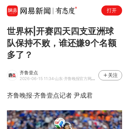
打开
世界杯|开赛四天四支亚洲球
队保持不败，谁还嫌9个名额
多了？
齐鲁壹点
关注
2026-06-15 11:34
·山东
·齐鲁晚报官方网易号
齐鲁晚报·齐鲁壹点记者 尹成君