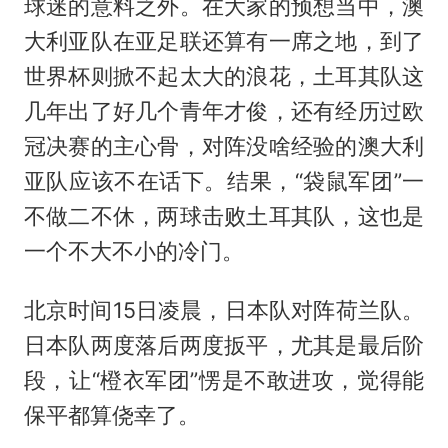
球迷的意料之外。在大家的预想当中，澳
大利亚队在亚足联还算有一席之地，到了
世界杯则掀不起太大的浪花，土耳其队这
几年出了好几个青年才俊，还有经历过欧
冠决赛的主心骨，对阵没啥经验的澳大利
亚队应该不在话下。结果，“袋鼠军团”一
不做二不休，两球击败土耳其队，这也是
一个不大不小的冷门。
北京时间15日凌晨，日本队对阵荷兰队。
日本队两度落后两度扳平，尤其是最后阶
段，让“橙衣军团”愣是不敢进攻，觉得能
保平都算侥幸了。