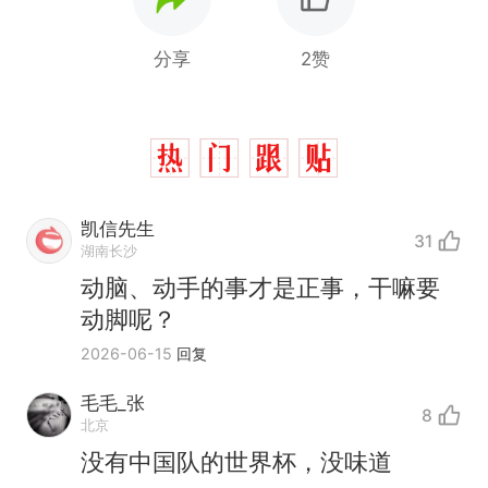
分享
2赞
凯信先生
31
湖南长沙
动脑、动手的事才是正事，干嘛要
动脚呢？
2026-06-15
回复
西班牙飞地休达边境，摩洛
热
哥士兵搬起大石块投向移民引
毛毛_张
争议，此前一天内数万人从摩
8
费大厨“全国小炒肉大王”称
新
北京
洛哥涌入西班牙
号，仅凭视频评出？中国烹饪
没有中国队的世界杯，没味道
协会回应
男子上山采菌偶然发现鸡枞菌