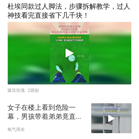
杜埃同款过人脚法，步骤拆解教学，过人
神技看完直接省下几千块！
爆笑玫瑰
2跟贴
女子在楼上看到危险一
幕，男孩带着弟弟竟直接
坐在窗户边缘，网友：高
氧气周末
层楼一定要安装护栏啊