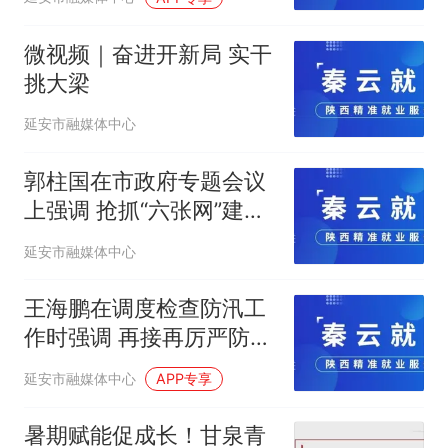
微视频｜奋进开新局 实干
挑大梁
延安市融媒体中心
郭柱国在市政府专题会议
上强调 抢抓“六张网”建设
政策机遇高标准谋划实施
延安市融媒体中心
项目 努力为全市高质量发
展现代化建设夯实基础积
王海鹏在调度检查防汛工
蓄动能
作时强调 再接再厉严防松
劲厌战 全力以赴确保全市
延安市融媒体中心
APP专享
安全度汛
暑期赋能促成长！甘泉青