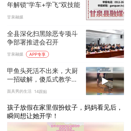
年解锁“学车+学飞”双技能
甘泉融媒
全县深化扫黑除恶专项斗
争部署推进会召开
甘泉融媒
APP专享
甲鱼头死活不出来，大厨
一招破解，傻瓜式教学新
手也看懂！
面具男的生活
14跟贴
孩子放假在家里假扮蚊子，妈妈看见后，
瞬间想让她开学！