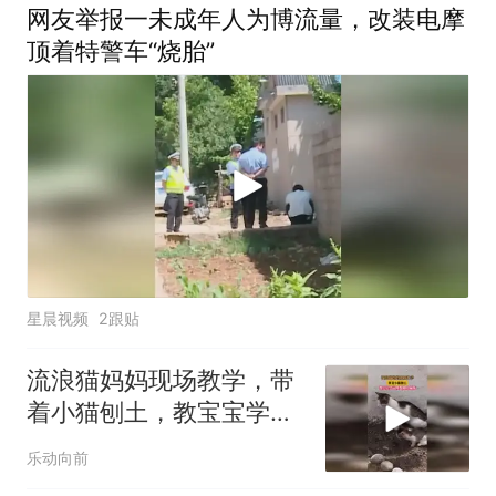
网友举报一未成年人为博流量，改装电摩
顶着特警车“烧胎”
星晨视频
2跟贴
流浪猫妈妈现场教学，带
着小猫刨土，教宝宝学习
埋粪便上厕所
乐动向前