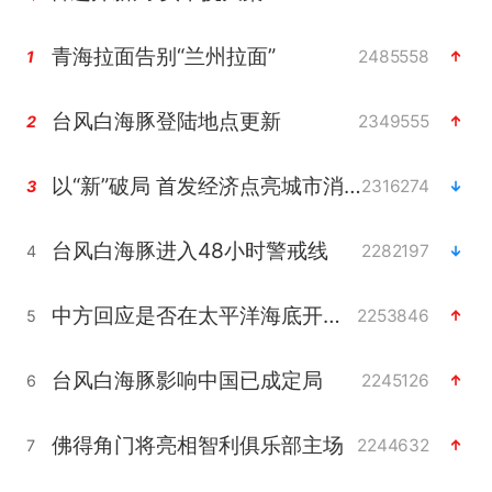
青海拉面告别“兰州拉面”
2485558
1
台风白海豚登陆地点更新
2349555
2
以“新”破局 首发经济点亮城市消费活力
2316274
3
台风白海豚进入48小时警戒线
2282197
4
中方回应是否在太平洋海底开采稀土
2253846
5
台风白海豚影响中国已成定局
2245126
6
佛得角门将亮相智利俱乐部主场
2244632
7