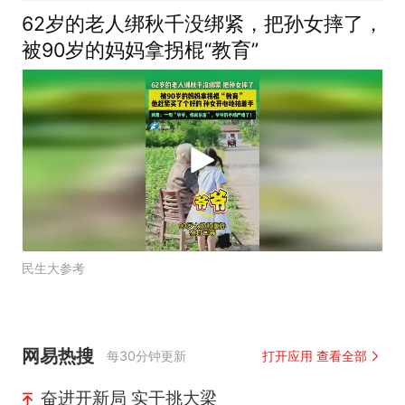
62岁的老人绑秋千没绑紧，把孙女摔了，
被90岁的妈妈拿拐棍“教育”
民生大参考
网易热搜
每30分钟更新
打开应用 查看全部
奋进开新局 实干挑大梁