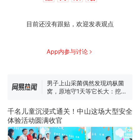
制裁瓜子饺子，美国怕什
热
目前还没有跟贴，欢迎发表观点
么？
那个在床头放菜刀的女孩，
新
因老师一句“跟我回家”改写了
人生
费大厨“全国小炒肉大王”称
App内参与讨论
号，仅凭视频评出？中国烹饪
协会回应
男子上山采菌偶然发现鸡枞菌
窝，原地守1天等它长大：挖了
140多朵
美国渔民钓获鲨鱼徒手将其拽
回大海 目击者直呼震惊 （视频
来源：参考消息）
笔试第一被第二名传话劝弃考
官方通报
千名儿童沉浸式通关！中山这场大型安全
制裁瓜子饺子，美国怕什
热
体验活动圆满收官
么？