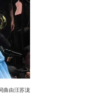
词曲由汪苏泷