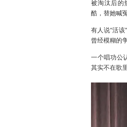
被淘汰后的
酷，替她喊
有人说“活该
曾经模糊的
一个唱功公
其实不在歌