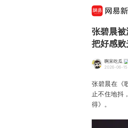
张碧晨被
把好感败
啊呆吃瓜
2026-06-15 
张碧晨在《
止不住地抖
得》。