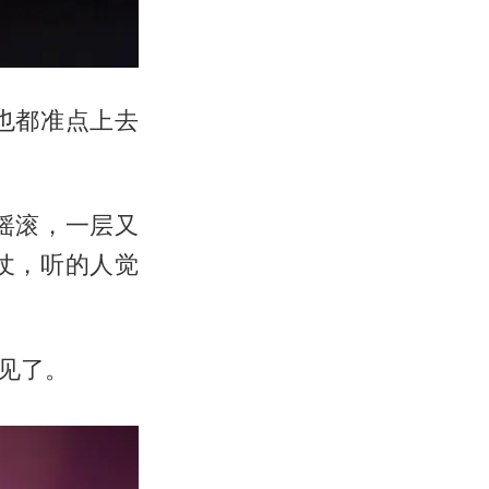
也都准点上去
摇滚，一层又
仗，听的人觉
见了。