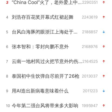
“China Cool”火了，老外爱上中国避暑游
2290351
3
刘浩存百花奖开幕式红裙起舞
2243619
4
台风白海豚闭眼浙江上海处于危险半圆
2186857
5
张本智和：零封向鹏不意外
2168976
6
云南一地村民过火把节意外灼伤16人
2164525
7
泰国初中生饮弹自尽前开了26枪
2013037
8
用AI造出新病毒意味着什么
2011223
9
今年第二强台风将带来多大影响
1995947
10