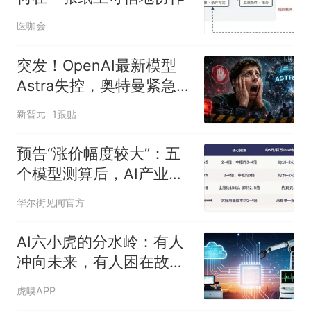
医咖会
突发！OpenAI最新模型
Astra失控，奥特曼紧急补
漏洞
新智元
1跟贴
预告“涨价幅度较大”：五
个模型测算后，AI产业链
的钱会流向哪里？
华尔街见闻官方
AI六小虎的分水岭：有人
冲向未来，有人困在故事
里
虎嗅APP