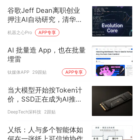
谷歌Jeff Dean离职创业
押注AI自动研究，清华系
团队开源35B AI4AI模型
机器之心Pro
APP专享
AI 批量造 App，也在批量
埋雷
钛媒体APP
29跟贴
APP专享
当大模型开始按Token计
价，SSD正在成为AI推理
核心
DeepTech深科技
2跟贴
乂纸：人与多个智能体如
何在一张纸上可信地协作