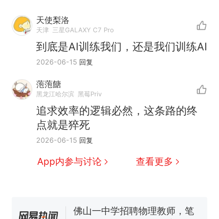
天使梨洛
天津
三星GALAXY C7 Pro
到底是AI训练我们，还是我们训练AI
2026-06-15
回复
萢萢餹
黑龙江哈尔滨
黑莓Priv
那个在床头放菜刀的女孩，
追求效率的逻辑必然，这条路的终
热
因老师一句“跟我回家”改写了
点就是猝死
人生
费大厨“全国小炒肉大王”称
新
2026-06-15
回复
号，仅凭视频评出？中国烹饪
协会回应
台风"白海豚"中心附近最大风
App内参与讨论
查看更多
力已达15级 最新研判
佛山一中学招聘物理教师，笔
试前13名均遭淘汰？教育局：
已叫停招聘，成立调查组全面
笔试第一被第二名传话劝弃考