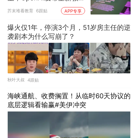
功能
芥末堆看教育
6跟贴
APP专享
爆火仅1年，停演3个月，51岁房主任的逆
袭剧本为什么写崩了？
秋叶大叔
4跟贴
海峡通航、收费搁置！从临时60天协议的
底层逻辑看输赢#美伊冲突