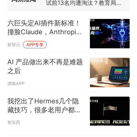
核查
官方通报
享界G9车型预售价公布：
43.98万起
六巨头定AI插件新标准！
那个在床头放菜刀的女孩，
热
撞脸Claude，Anthropic
因老师一句“跟我回家”改写了
没上桌
人生
新智元
APP专享
AI 产品做出来不再是难题
之后
虎嗅APP
我挖出了Hermes几个隐
藏技巧，很多老用户都不
知道
智东西