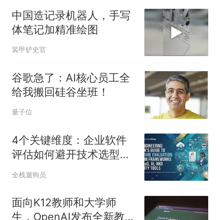
中国造记录机器人，手写
体笔记加精准绘图
装甲铲史官
谷歌急了：AI核心员工全
给我搬回硅谷坐班！
量子位
4个关键维度：企业软件
评估如何避开技术选型的
雷区
全栈遛狗员
面向K12教师和大学师
生，OpenAI发布全新教育