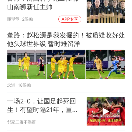
核查
官方通报
山南狮新任主帅
享界G9车型预售价公布：
43.98万起
懂球帝
2跟贴
APP专享
那个在床头放菜刀的女孩，
热
董路：赵松源是我发掘的！被质疑收好处
因老师一句“跟我回家”改写了
人生
他头球世界级 暂时难留洋
念洲
18跟贴
一场2-0，让国足起死回
生！有望时隔21年，重返
世界杯
邻家二蛋不靠谱