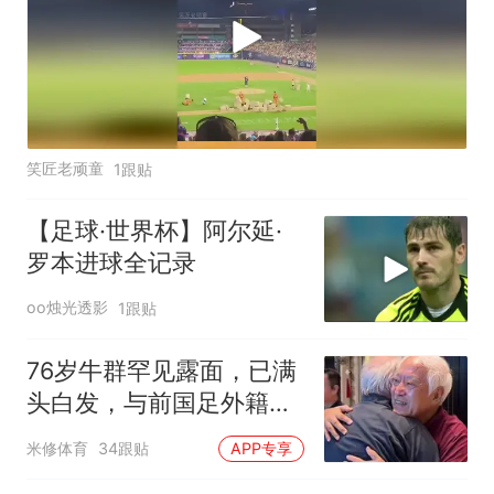
笑匠老顽童
1跟贴
【足球·世界杯】阿尔延·
罗本进球全记录
oo烛光透影
1跟贴
76岁牛群罕见露面，已满
头白发，与前国足外籍主
帅时隔33年相见
米修体育
34跟贴
APP专享