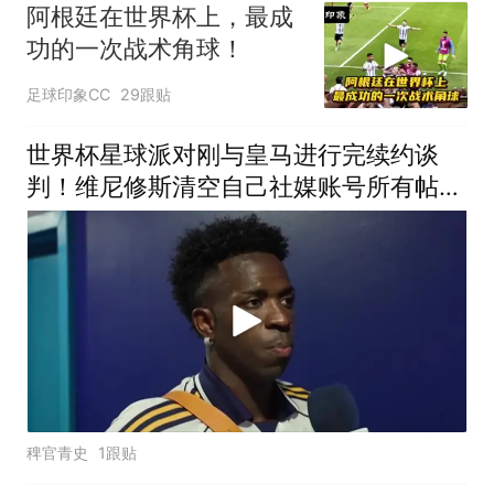
阿根廷在世界杯上，最成
功的一次战术角球！
足球印象CC
29跟贴
世界杯星球派对刚与皇马进行完续约谈
判！维尼修斯清空自己社媒账号所有帖子
和个人简介！维尼修斯
稗官青史
1跟贴