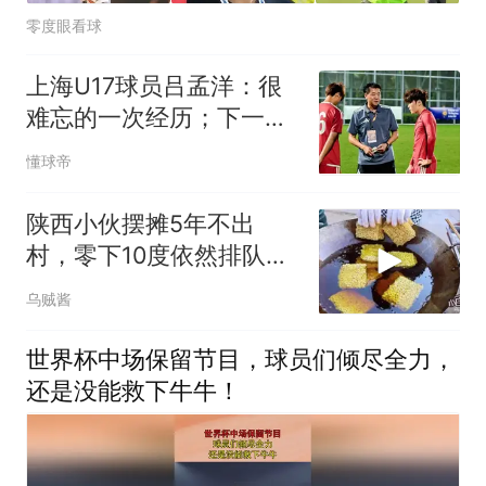
零度眼看球
上海U17球员吕孟洋：很
难忘的一次经历；下一站
马德里
懂球帝
陕西小伙摆摊5年不出
村，零下10度依然排队，
大妈说：就爱这口
乌贼酱
世界杯中场保留节目，球员们倾尽全力，
还是没能救下牛牛！