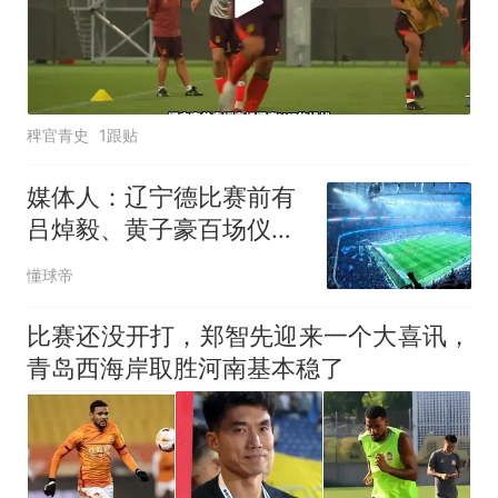
稗官青史
1跟贴
媒体人：辽宁德比赛前有
吕焯毅、黄子豪百场仪式
和全场TIFO展示
懂球帝
比赛还没开打，郑智先迎来一个大喜讯，
青岛西海岸取胜河南基本稳了