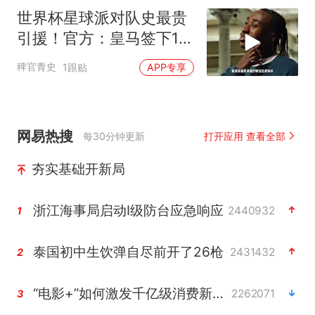
世界杯星球派对队史最贵
引援！官方：皇马签下19
岁边锋迪奥曼德，转会费
稗官青史
1跟贴
APP专享
总价1.4亿！皇马签下迪奥
曼德
网易热搜
每30分钟更新
打开应用 查看全部
夯实基础开新局
浙江海事局启动Ⅰ级防台应急响应
2440932
1
泰国初中生饮弹自尽前开了26枪
2431432
2
“电影+”如何激发千亿级消费新活力？
2262071
3