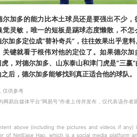
德尔加多的能力比本土球员还是要强出不少，
嗅觉灵敏，唯一的短板是踢球态度懒散，不怎
德尔加多定位成“替补奇兵”，往往效果出乎意料
，关键就看于根伟对他的定位了。如果德尔加
门虎，对德尔加多、山东泰山和津门虎是“三赢”
山之后，德尔加多能够找到真正适合他的球队。
，仅供参考
为网易自媒体平台“网易号”作者上传并发布，仅代表该作者
tent above (including the pictures and videos if any)
r of NetEase Hao, which is a social media platform a