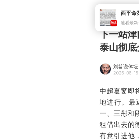
下一站津
泰山彻底
刘笤说体坛
2026-06-15 
中超夏窗即
地进行。最
一、王彤和
租借出去的
有意引进他