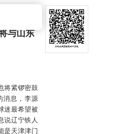
将与山东
扫码去网易新闻APP浏览
也将紧锣密鼓
的消息，李源
球迷最希望被
息说辽宁铁人
能是天津津门