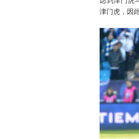
虑到津门虎
津门虎，因