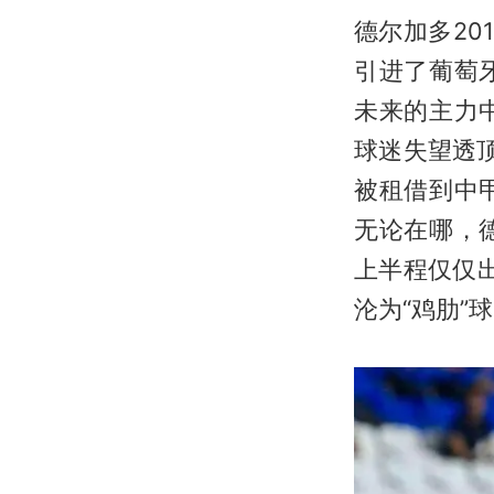
德尔加多2
引进了葡萄
未来的主力
球迷失望透
被租借到中
无论在哪，
上半程仅仅
沦为“鸡肋”