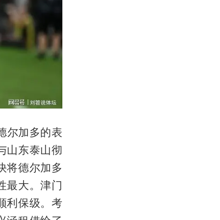
德尔加多的表
与山东泰山彻
快将德尔加多
性最大。津门
顺利保级。考