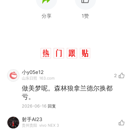
分享
1赞
小y05e12
2
山东日照
163.com
做美梦呢。森林狼拿兰德尔换都
亏。
2026-06-16
回复
射手AI23
贵州贵阳
vivo NEX 3