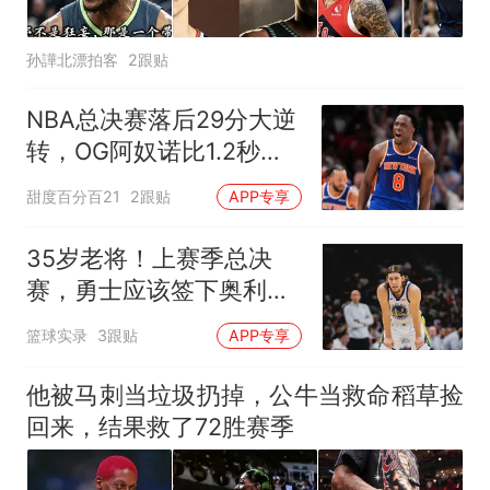
孙譁北漂拍客
2跟贴
NBA总决赛落后29分大逆
转，OG阿奴诺比1.2秒绝
杀助尼克斯53年首冠
甜度百分百21
2跟贴
APP专享
35岁老将！上赛季总决
赛，勇士应该签下奥利尼
克吗？
篮球实录
3跟贴
APP专享
他被马刺当垃圾扔掉，公牛当救命稻草捡
回来，结果救了72胜赛季