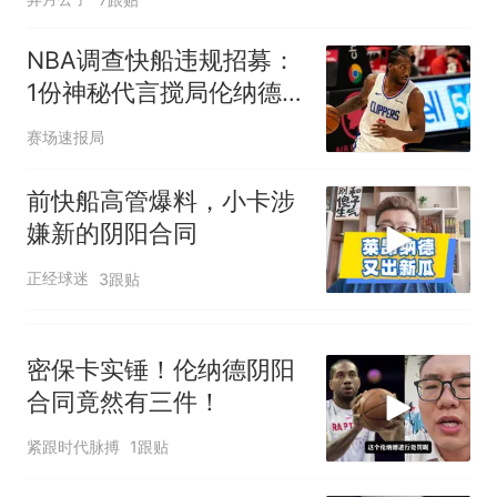
NBA调查快船违规招募：
1份神秘代言搅局伦纳德亿
元交易
赛场速报局
前快船高管爆料，小卡涉
嫌新的阴阳合同
正经球迷
3跟贴
密保卡实锤！伦纳德阴阳
合同竟然有三件！
紧跟时代脉搏
1跟贴