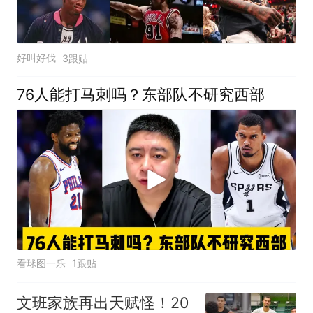
好叫好伐
3跟贴
76人能打马刺吗？东部队不研究西部
看球图一乐
1跟贴
文班家族再出天赋怪！20