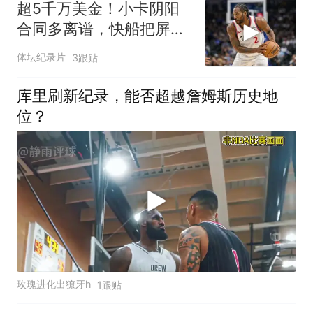
超5千万美金！小卡阴阳
合同多离谱，快船把屏幕
商拉来走账
体坛纪录片
3跟贴
库里刷新纪录，能否超越詹姆斯历史地
位？
玫瑰进化出獠牙h
1跟贴