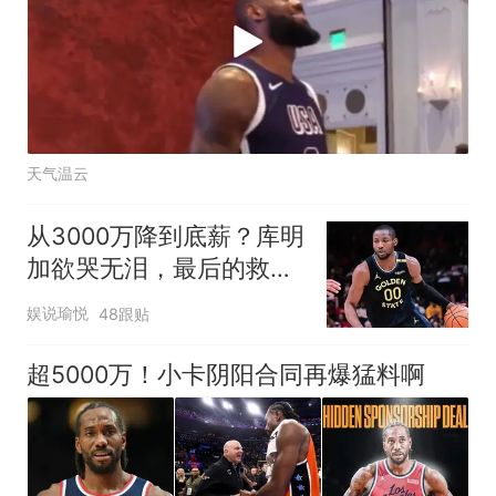
天气温云
从3000万降到底薪？库明
加欲哭无泪，最后的救星
湖人也犯了难
娱说瑜悦
48跟贴
超5000万！小卡阴阳合同再爆猛料啊