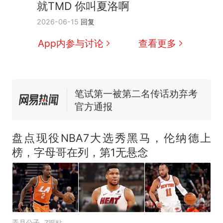
就TMD 你叫夏洛啊
那个在床头放菜刀的女孩，
热
2026-06-15
回复
因老师一句“跟我回家”改写了
人生
费大厨“全国小炒肉大王”称
新
App内参与讨论
查看更多
号，仅凭视频评出？中国烹饪
协会回应
美国渔民钓获鲨鱼徒手将其拽
回大海 目击者直呼震惊 （视频
来源：参考消息）
笔试第一被第二名传话劝弃考
官方通报
佛山一中学招聘物理教师，笔
试前13名均遭淘汰？教育局：
盘点现役NBA7大选秀黑马，伦纳德上
已叫停招聘，成立调查组全面
台风"白海豚"中心附近最大风
榜，字母哥在列，第1无悬念
核查
力已达15级 最新研判
那个在床头放菜刀的女孩，
热
因老师一句“跟我回家”改写了
人生
弄月公子
7跟贴