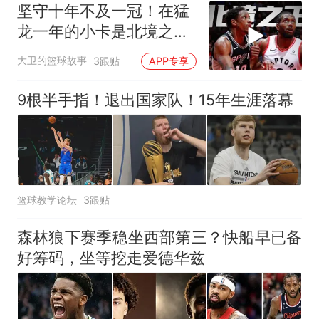
坚守十年不及一冠！在猛
龙一年的小卡是北境之
王，那德罗赞算什么
大卫的篮球故事
3跟贴
APP专享
9根半手指！退出国家队！15年生涯落幕
篮球教学论坛
3跟贴
森林狼下赛季稳坐西部第三？快船早已备
好筹码，坐等挖走爱德华兹