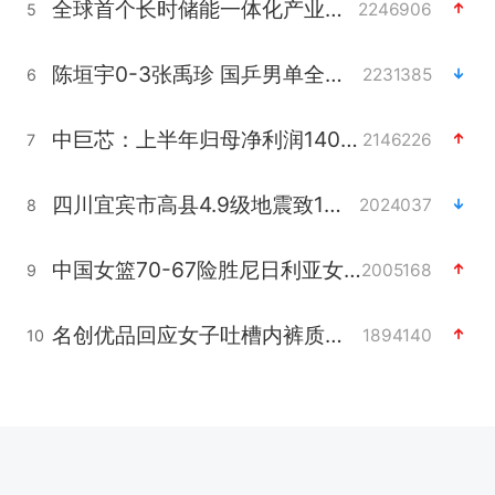
全球首个长时储能一体化产业园量产
2246906
5
陈垣宇0-3张禹珍 国乒男单全军覆没
2231385
6
中巨芯：上半年归母净利润1405.77万元
2146226
7
四川宜宾市高县4.9级地震致1人死亡
2024037
8
中国女篮70-67险胜尼日利亚女篮
2005168
9
名创优品回应女子吐槽内裤质量差
1894140
10