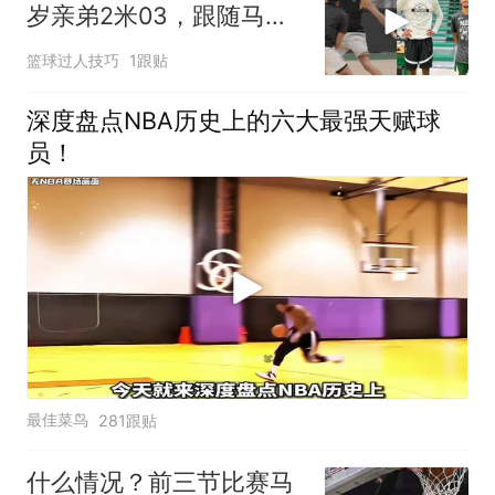
岁亲弟2米03，跟随马刺
合练冲NBA
篮球过人技巧
1跟贴
深度盘点NBA历史上的六大最强天赋球
员！
最佳菜鸟
281跟贴
什么情况？前三节比赛马