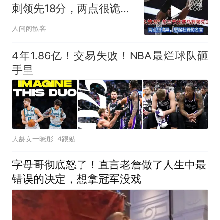
刺领先18分，两点很诡
异，想起杜锋
人间闲散客
4年1.86亿！交易失败！NBA最烂球队砸
手里
大龄女一晓彤
4跟贴
字母哥彻底怒了！直言老詹做了人生中最
错误的决定，想拿冠军没戏