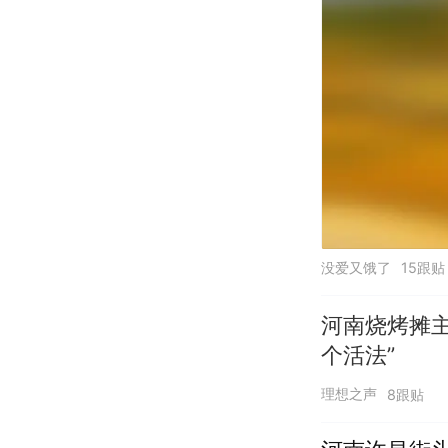
没爱又饿了
15跟贴
河南烧烤摊
个活法”
理想之声
8跟贴