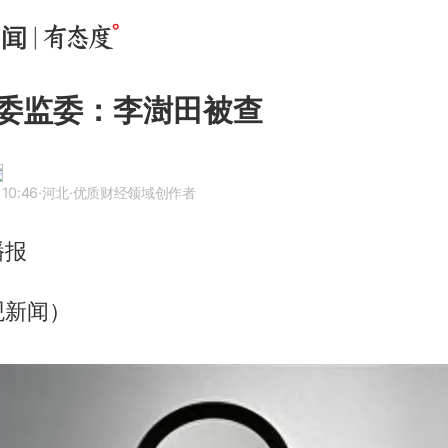
委监委：李澍田被查
 10:46
·河北
·优质财经领域创作者
播报
观新闻）