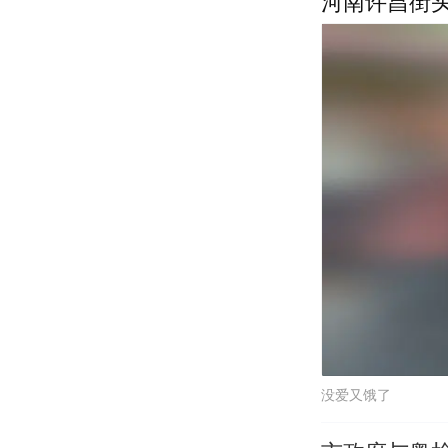
河南许昌街
没爱又饿了