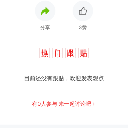
分享
3赞
制裁瓜子饺子，美国怕什么？
热
那个在床头放菜刀的女孩，因老师一句“跟我回家”
新
目前还没有跟贴，欢迎发表观点
费大厨“全国小炒肉大王”称号，仅凭视频评出？中国
男子上山采菌偶然发现鸡枞菌窝，原地守1天等它长大：
有0人参与 来一起讨论吧
朵
美国渔民钓获鲨鱼徒手将其拽回大海 目击者直呼震惊
参考消息）