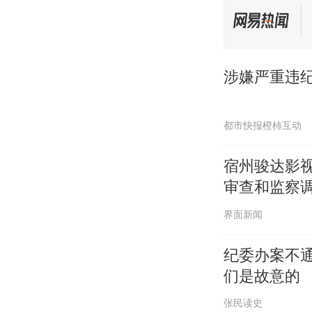
涉嫌严重违
都市快报橙柿互动
宿州骏达影
审查和监察
界面新闻
纪委办案不
们是故意的
张民读史