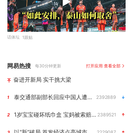
话体坛
1跟贴
网易热搜
每30分钟更新
打开应用 查看全部
奋进开新局 实干挑大梁
泰交通部副部长回应中国人遭歧视手势
2392889
1
1岁宝宝碰坏纸巾盒 宝妈被索赔924元
2389521
2
以“新”破局 首发经济点亮城市消费活力
2229087
3