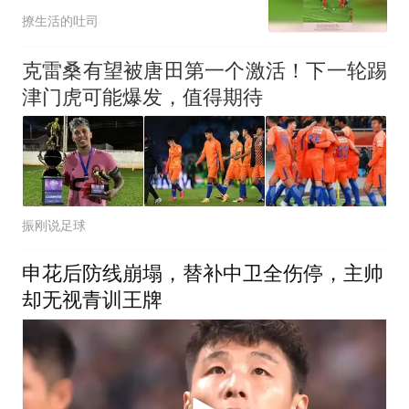
了！
撩生活的吐司
克雷桑有望被唐田第一个激活！下一轮踢
津门虎可能爆发，值得期待
振刚说足球
申花后防线崩塌，替补中卫全伤停，主帅
却无视青训王牌