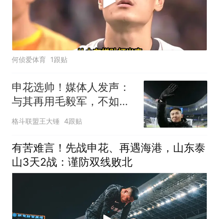
何侦爱体育
1跟贴
申花选帅！媒体人发声：
与其再用毛毅军，不如给
于汉超一次机会
格斗联盟王大锤
4跟贴
有苦难言！先战申花、再遇海港，山东泰
山3天2战：谨防双线败北