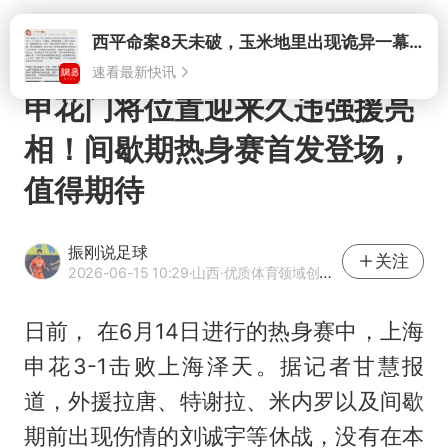
速看最新快讯
打开
申花门将位置迎来久违强援亮
相！间歇期热身赛首发登场，
值得期待
振刚说足球
关注
2026-06-15 10:29
·山西
·优质体育领域创作者
日前， 在6月14日进行的热身赛中，上海
申花3-1击败上海泽天。据记者甘慧报
道，外援拉唐、特谢拉、米内罗以及间歇
期前出现伤情的刘诚宇等休战，没有在本