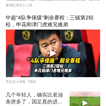
萧壛记录风土人情
中超“4队争保级”剩余赛程：三镇第2轻
松，申花和津门虎难兄难弟
男足的小球童
1跟贴
几个年轻人，确实比老油
条拼多了，国足真的进步