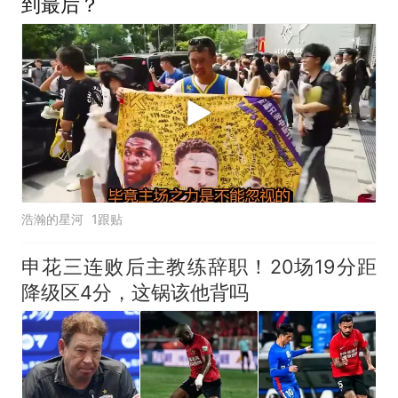
到最后？
浩瀚的星河
1跟贴
申花三连败后主教练辞职！20场19分距
降级区4分，这锅该他背吗