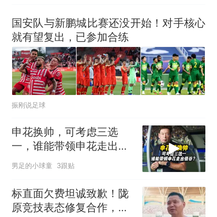
国安队与新鹏城比赛还没开始！对手核心
就有望复出，已参加合练
振刚说足球
申花换帅，可考虑三选
一，谁能带领申花走出低
谷？
男足的小球童
3跟贴
标直面欠费坦诚致歉！陇
原竞技表态修复合作，足