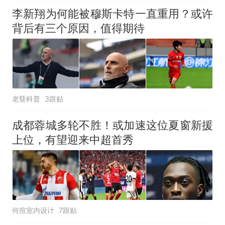
李新翔为何能被穆斯卡特一直重用？或许
背后有三个原因，值得期待
老曁科普
3跟贴
成都蓉城多轮不胜！或加速这位夏窗新援
上位，有望迎来中超首秀
何揎室内设计
7跟贴