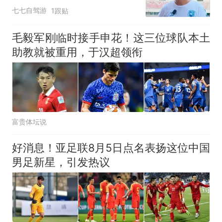
协杯硬仗仍存变数
七七自驾游
1跟贴
毛毅军刚临时接手申花！这三位球队本土
助教就被重用，于汉超领衔
富贵体坛说
好消息！亚足联8月5日点名表扬这位中国
男足新星，引发热议