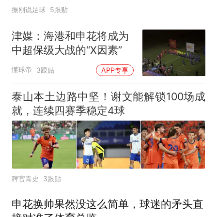
振刚说足球
5跟贴
津媒：海港和申花将成为
中超保级大战的“X因素”
懂球帝
3跟贴
APP专享
泰山本土边路中坚！谢文能解锁100场成
就，连续四赛季稳定4球
稗官青史
3跟贴
申花换帅果然没这么简单，球迷的矛头直