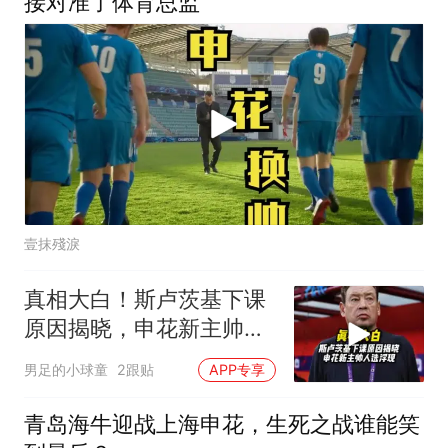
接对准了体育总监
壹抹殘淚
真相大白！斯卢茨基下课
原因揭晓，申花新主帅人
选浮现
男足的小球童
2跟贴
APP专享
青岛海牛迎战上海申花，生死之战谁能笑