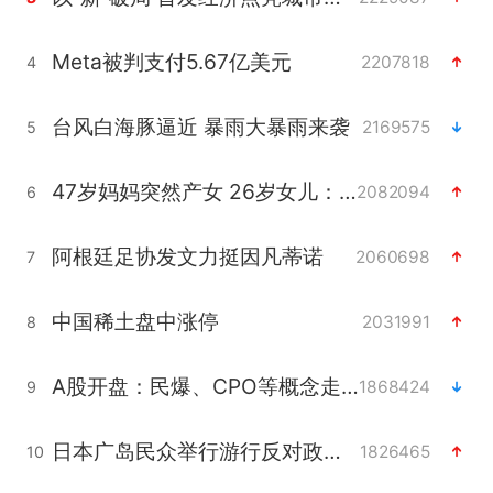
Meta被判支付5.67亿美元
2207818
4
台风白海豚逼近 暴雨大暴雨来袭
2169575
5
47岁妈妈突然产女 26岁女儿：很震惊
2082094
6
阿根廷足协发文力挺因凡蒂诺
2060698
7
中国稀土盘中涨停
2031991
8
A股开盘：民爆、CPO等概念走强
1868424
9
日本广岛民众举行游行反对政府行径
1826465
10