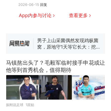
那个在床头放菜刀的女孩，
热
2026-06-15
回复
因老师一句“跟我回家”改写了
人生
制裁瓜子饺子，美国怕什
新
App内参与讨论
查看更多
么？
费大厨“全国小炒肉大王”称
号，仅凭视频评出？中国烹饪
协会回应
男子上山采菌偶然发现鸡枞菌
窝，原地守1天等它长大：挖了
140多朵
美国渔民钓获鲨鱼徒手将其拽
回大海 目击者直呼震惊 （视频
马镇熬出头了？毛毅军临时接手申花或让
来源：参考消息）
笔试第一被第二名传话劝弃考
他等到首秀机会，值得期待
官方通报
那个在床头放菜刀的女孩，
热
因老师一句“跟我回家”改写了
人生
振刚说足球
1跟贴