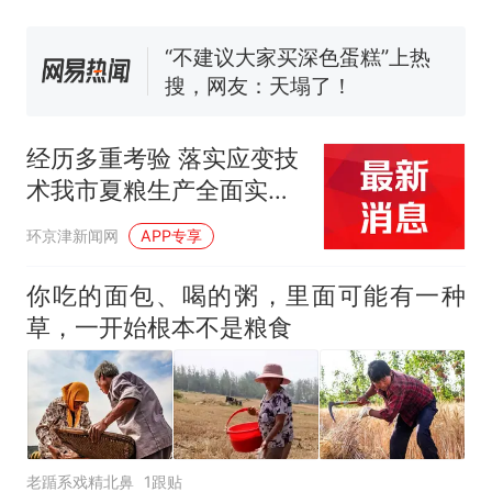
核查
搜，网友：天塌了！
南航一航班疑向乘客发放西梅
汁，致多名乘客在飞行途中排
队上厕所！乘客：机上100多
那个在床头放菜刀的女孩，
热
人只有2个厕所；客服回应：并
因老师一句“跟我回家”改写了
经历多重考验 落实应变技
非每架飞机都会发放西梅汁
人生
术我市夏粮生产全面实现
能种尽种
环京津新闻网
APP专享
你吃的面包、喝的粥，里面可能有一种
草，一开始根本不是粮食
老踲系戏精北鼻
1跟贴