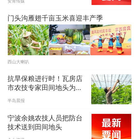
安青传媒
门头沟雁翅千亩玉米喜迎丰产季
西山大喇叭
抗旱保粮进行时！瓦房店
市农技专家田间地头为作
物“把脉开方”
半岛晨报
宁波余姚农技人员把防台
技术送到田间地头