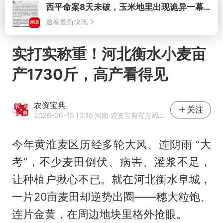
打开
实打实称重！河北衡水小麦亩
产1730斤，高产看得见
农资宝典
关注
2026-06-15 10:16
·河南
·农资宝典官方网易号
今年黄淮麦区历经多轮大风、连阴雨 “大
考”，不少麦田倒伏、病害、灌浆不足，
让种植户揪心不已。就在河北衡水阜城，
一片20亩麦田却逆势出圈——穗大粒饱、
连片金黄，在周边地块里格外抢眼。