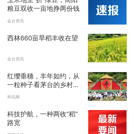
粮豆双收一亩地挣两份钱
金台资讯
西林660亩旱稻丰收在望
金台资讯
红缨垂穗，丰年如约，从
一粒种子看茅台的乡村振
兴实践与ESG担当
和讯网
科技护航，一种两收“稻”
路宽