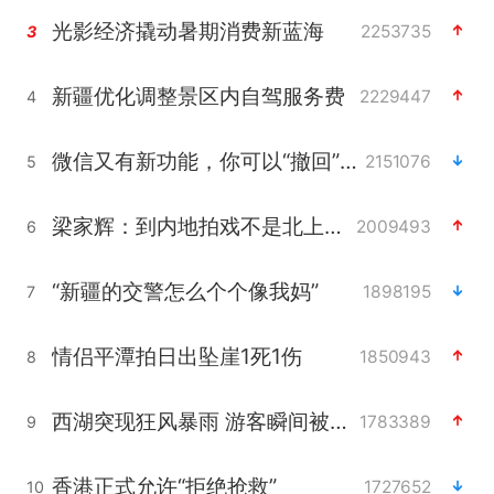
光影经济撬动暑期消费新蓝海
2253735
3
新疆优化调整景区内自驾服务费
2229447
4
微信又有新功能，你可以“撤回”你的撤回了！
2151076
5
梁家辉：到内地拍戏不是北上是回归
2009493
6
“新疆的交警怎么个个像我妈”
1898195
7
情侣平潭拍日出坠崖1死1伤
1850943
8
西湖突现狂风暴雨 游客瞬间被浇透
1783389
9
香港正式允许“拒绝抢救”
1727652
10