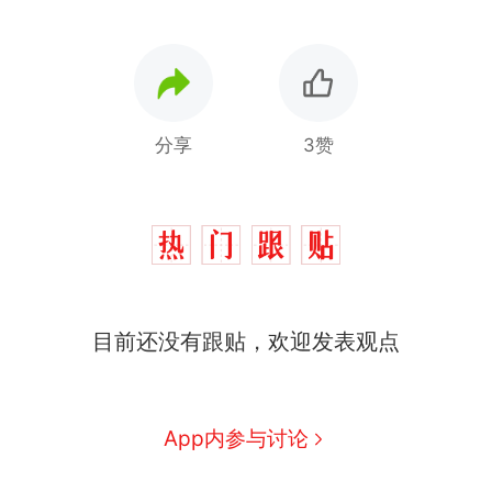
分享
3赞
那个在床头放菜刀的女孩，
热
因老师一句“跟我回家”改写了
人生
搬家报价570元，搬到楼下
新
目前还没有跟贴，欢迎发表观点
交5060元才肯搬上楼！女子傻
眼了……
空调24小时开着反而更省电？
电力部门回应
佛山一中学招聘物理教师，笔
App内参与讨论
试前13名均遭淘汰？教育局：
已叫停招聘，成立调查组全面
“不建议大家买深色蛋糕”上热