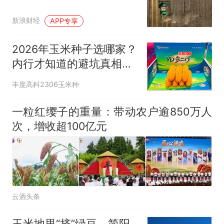
新浪财经
APP专享
2026年玉米种子选哪家？
内行才知道的避坑真相，
种错一年白
丰度高科2306玉米种
一粒红缨子的重量：带动农户逾850万人
次，增收超100亿元
云酒头条
玉米地里“挤”绿豆，简阳