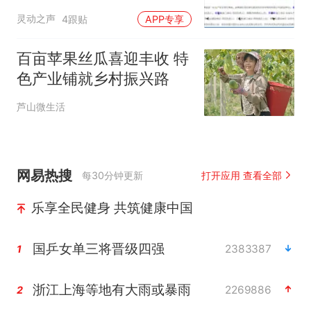
楼项目火灾事故通报！造
灵动之声
4跟贴
APP专享
成2人死亡！
百亩苹果丝瓜喜迎丰收 特
色产业铺就乡村振兴路
芦山微生活
网易热搜
每30分钟更新
打开应用 查看全部
乐享全民健身 共筑健康中国
国乒女单三将晋级四强
2383387
1
浙江上海等地有大雨或暴雨
2269886
2