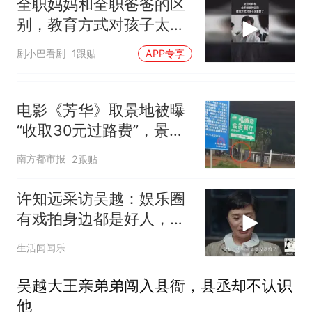
全职妈妈和全职爸爸的区
别，教育方式对孩子太重
要了
剧小巴看剧
1跟贴
APP专享
电影《芳华》取景地被曝
“收取30元过路费”，景区
回应
南方都市报
2跟贴
许知远采访吴越：娱乐圈
有戏拍身边都是好人，没
戏拍只能坐后排！
生活闻闻乐
吴越大王亲弟弟闯入县衙，县丞却不认识
他