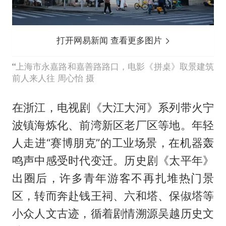
打开网易新闻 查看更多图片
上海市永嘉路和嘉善路路口，电影《拼桌》取景建筑
前人来人往 周心怡 摄
在浙江，电视剧《大江大河》系列带火宁
波镇海炼化、前湾新区老厂区等地。年轻
人走进“赛博朋克”的工业场景，在机器轰
鸣声中感受时代变迁。历史剧《太平年》
出圈后，许多青年游客不再扎堆热门景
区，转而奔赴钱王祠、六和塔、保俶塔等
小众人文古迹，循着剧情溯源吴越历史文