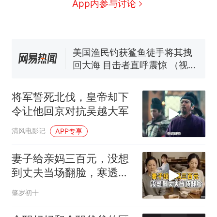
男子上山采菌偶然发现鸡枞菌
App内参与讨论
窝，原地守1天等它长大：挖了
140多朵
美国渔民钓获鲨鱼徒手将其拽
回大海 目击者直呼震惊 （视频
来源：参考消息）
笔试第一被第二名传话劝弃考
官方通报
那个在床头放菜刀的女孩，
热
因老师一句“跟我回家”改写了
将军誓死北伐，皇帝却下
人生
令让他回京对抗吴越大军
清风电影记
APP专享
妻子给亲妈三百元，没想
到丈夫当场翻脸，寒透了
妻子心
肇岁初十