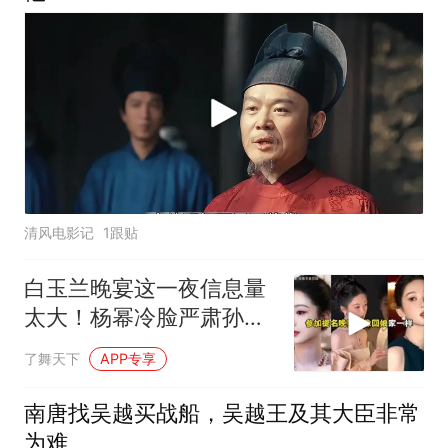
清风电影记
1跟贴
白玉兰晚宴这一夜信息量
太大！杨幂冷脸严肃孙俪
吴越大气她赢麻了
了舞天下
APP专享
南唐找吴越买战船，吴越王及其大臣非常
为难