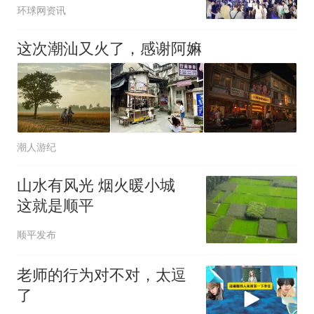
环球网资讯
这次潮汕又火了，感谢阿嫲
潮人游纪
山水有风光 烟火暖小城
这就是顺平
顺平发布
老师的行为对不对，太逗
了