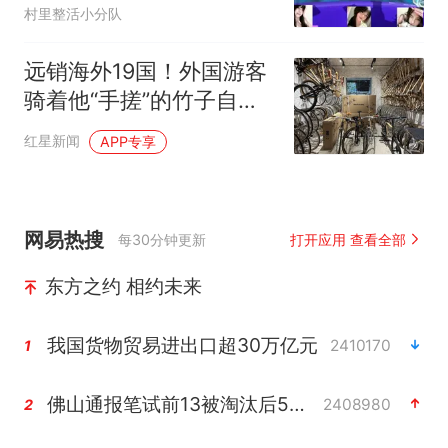
村里整活小分队
远销海外19国！外国游客
骑着他“手搓”的竹子自行
车逛蓉城
红星新闻
APP专享
网易热搜
每30分钟更新
打开应用 查看全部
东方之约 相约未来
我国货物贸易进出口超30万亿元
2410170
1
佛山通报笔试前13被淘汰后5名进体检
2408980
2