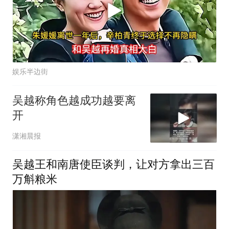
娱乐半边街
吴越称角色越成功越要离
开
潇湘晨报
吴越王和南唐使臣谈判，让对方拿出三百
万斛粮米