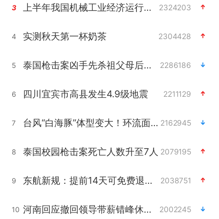
上半年我国机械工业经济运行稳中有进
2324203
3
实测秋天第一杯奶茶
2304428
4
泰国枪击案凶手先杀祖父母后行凶
2286186
5
四川宜宾市高县发生4.9级地震
2211129
6
台风“白海豚”体型变大！环流面积接近13个浙江那么大
2162945
7
泰国校园枪击案死亡人数升至7人
2079195
8
东航新规：提前14天可免费退改签
2038751
9
河南回应撤回领导带薪错峰休假通知
2002245
10