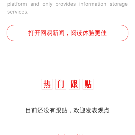
platform and only provides information storage
services.
打开网易新闻，阅读体验更佳
那个在床头放菜刀的女孩，
热
因老师一句“跟我回家”改写了
人生
制裁瓜子饺子，美国怕什
新
目前还没有跟贴，欢迎发表观点
么？
费大厨“全国小炒肉大王”称
号，仅凭视频评出？中国烹饪
协会回应