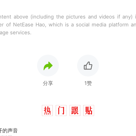
tent above (including the pictures and videos if any)
r of NetEase Hao, which is a social media platform a
rage services.
分享
1赞
开的声音