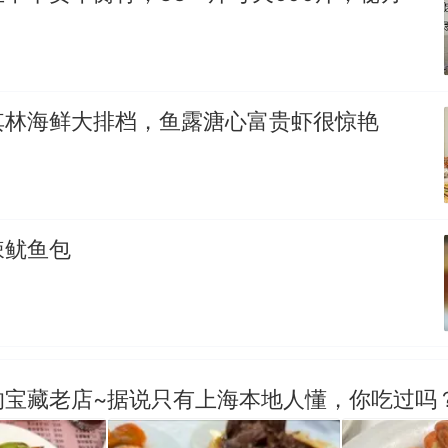
其林海鲜大排档，鱼露溏心富贵虾很惊艳
辣鱿鱼包
的宝藏老店~据说只有上海本地人懂，你吃过吗