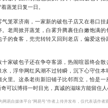
守着蒸笼日复一日。
雾气笼罩济南，一家新的破包子店又在巷口挂
停。老周掀开蒸笼，白雾升腾裹住白嫩饱满的
包子的食客，兜兜转转又回到老店，偏爱这份
数十家破包子还在争夺客源，热闹喧嚣终会散
泉水，浮华网红风潮不过转瞬，沉下心守住本
烟火里。这条老街新旧铺子比邻而立，恰是一
新奇可以博得一时目光，真诚的滋味方能留住人
为网易自媒体平台“网易号”作者上传并发布，仅代表该作者