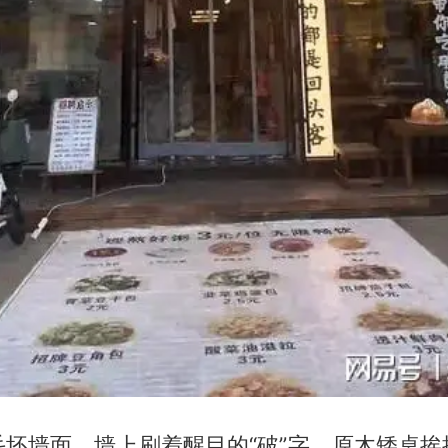
毛坯墙面，墙上刷着醒目的“破”字，原木矮桌挨