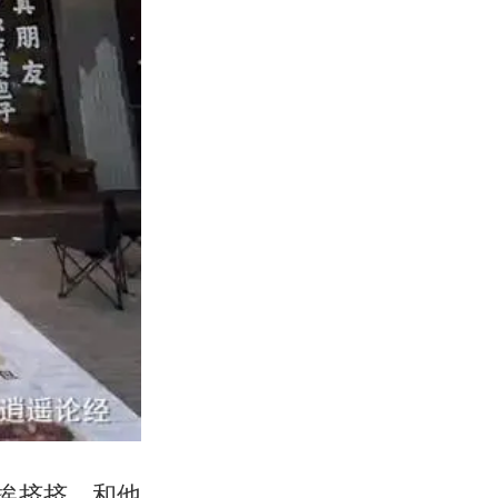
挨挤挤，和他