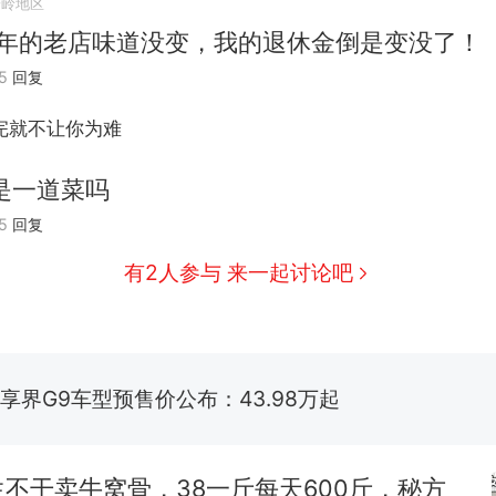
安岭地区
0年的老店味道没变，我的退休金倒是变没了！
5
回复
那个在床头放菜刀的女孩，因老师一句“跟我回家”
热
完就不让你为难
费大厨“全国小炒肉大王”称号，仅凭视频评出？中
新
应
是一道菜吗
笔试第一被第二名传话劝弃考 官方通报
5
回复
佛山一中学招聘物理教师，笔试前13名均遭淘汰？教
有2人参与 来一起讨论吧
招聘，成立调查组全面核查
台风"白海豚"中心附近最大风力已达15级 最新研判
享界G9车型预售价公布：43.98万起
那个在床头放菜刀的女孩，因老师一句“跟我回家”
热
不干卖牛窝骨，38一斤每天600斤，秘方