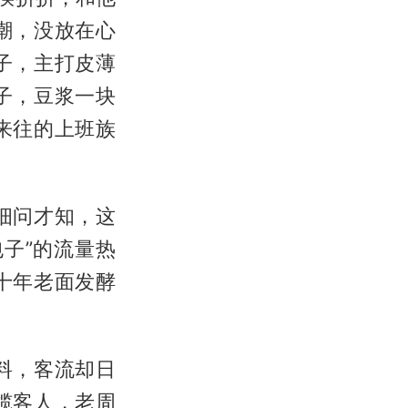
潮，没放在心
子，主打皮薄
子，豆浆一块
来往的上班族
细问才知，这
子”的流量热
十年老面发酵
料，客流却日
揽客人，老周