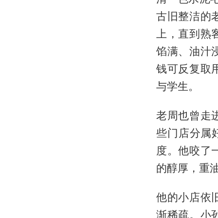
古旧整洁的
上，直到熟
馅满、油汁
钱可反复取
与学生。
老周也曾走
些门店分属
度。他咬了
的醇厚，重
他的小店依
渐稀疏。小