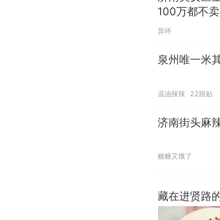
100万都不卖
异环
泉州唯一米
温油辣辣
22跟贴
济南街头麻
糖糖又饿了
藏在进贤路