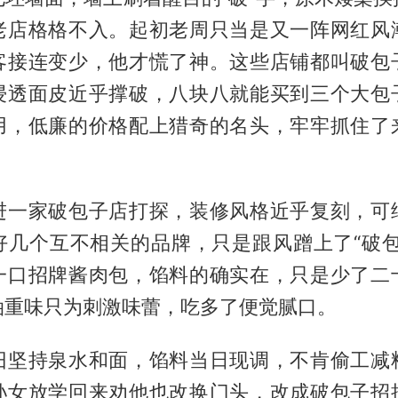
老店格格不入。起初老周只当是又一阵网红风
客接连变少，他才慌了神。这些店铺都叫破包
浸透面皮近乎撑破，八块八就能买到三个大包
用，低廉的价格配上猎奇的名头，牢牢抓住了
进一家破包子店打探，装修风格近乎复刻，可
好几个互不相关的品牌，只是跟风蹭上了“破包
一口招牌酱肉包，馅料的确实在，只是少了二
油重味只为刺激味蕾，吃多了便觉腻口。
旧坚持泉水和面，馅料当日现调，不肯偷工减
孙女放学回来劝他也改换门头，改成破包子招