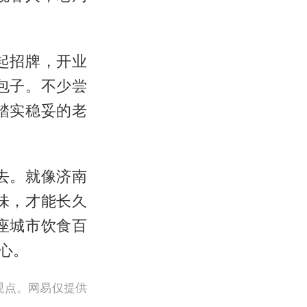
起招牌，开业
包子。不少尝
踏实稳妥的老
去。就像济南
味，才能长久
座城市饮食百
心。
观点。网易仅提供