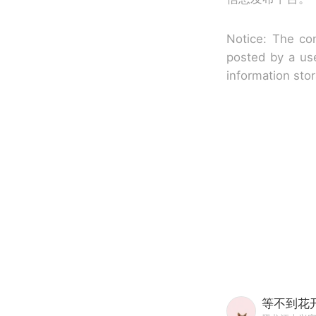
Notice: The con
posted by a use
information sto
等不到花