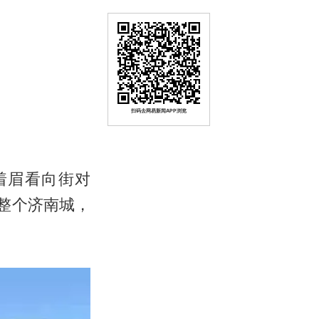
扫码去网易新闻APP浏览
着眉看向街对
整个济南城，