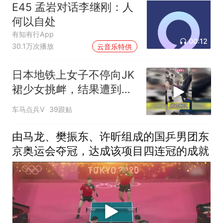
E45 孟岩对话李继刚：人
何以自处
有知有行App
00:12
30.1万次播放
云音乐特供
日本地铁上女子不停向JK
裙少女挑衅，结果遭到对
方狠狠反击
车马点兵V
39跟贴
由马龙、樊振东、许昕组成的国乒男团东
京奥运会夺冠，达成该项目四连冠的成就