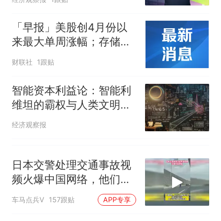
试前13名均遭淘汰？教育局：
已叫停招聘，成立调查组全面
“不建议大家买深色蛋糕”上热
「早报」美股创4月份以
核查
搜，网友：天塌了！
来最大单周涨幅；存储板
南航一航班疑向乘客发放西梅
块普跌；原油、黄金双双
财联社
1跟贴
汁，致多名乘客在飞行途中排
上涨；北京购房政策调整
队上厕所！乘客：机上100多
那个在床头放菜刀的女孩，
热
智能资本利益论：智能利
人只有2个厕所；客服回应：并
因老师一句“跟我回家”改写了
非每架飞机都会发放西梅汁
维坦的霸权与人类文明的
人生
突围
经济观察报
日本交警处理交通事故视
频火爆中国网络，他们认
为我们大开眼界
车马点兵V
157跟贴
APP专享