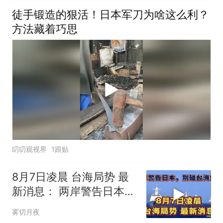
徒手锻造的狠活！日本军刀为啥这么利？
方法藏着巧思
叨叨观视界
1跟贴
8月7日凌晨 台海局势 最
新消息： 两岸警告日本，
别碰台海红线！
雾切月夜