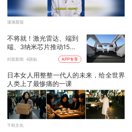
潇湘晨报
不将就！激光雷达、端到
端、3纳米芯片推动15万
级SUV 进入“技术平权”新
封面新闻
4跟贴
APP专享
周期
日本女人用整整一代人的未来，给全世界
人类上了最惨痛的一课
千秋文化