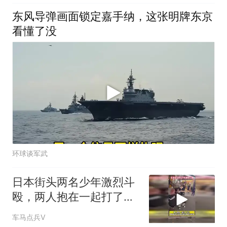
东风导弹画面锁定嘉手纳，这张明牌东京
看懂了没
环球谈军武
日本街头两名少年激烈斗
殴，两人抱在一起打了半
天
车马点兵V