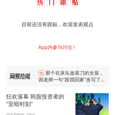
目前还没有跟贴，欢迎发表观点
App内参与讨论
那个在床头放菜刀的女孩，
热
因老师一句“跟我回家”改写了
人生
搬家报价570元，搬到楼下
新
交5060元才肯搬上楼！女子傻
狂欢落幕 韩股投资者的
眼了……
空调24小时开着反而更省电？
“至暗时刻”
电力部门回应
佛山一中学招聘物理教师，笔
经济观察报
1跟贴