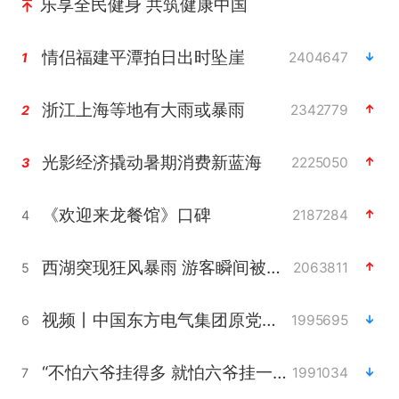
乐享全民健身 共筑健康中国
情侣福建平潭拍日出时坠崖
2404647
1
浙江上海等地有大雨或暴雨
2342779
2
光影经济撬动暑期消费新蓝海
2225050
3
《欢迎来龙餐馆》口碑
2187284
4
西湖突现狂风暴雨 游客瞬间被浇透
2063811
5
视频丨中国东方电气集团原党组副书记、董事宋致远被查
1995695
6
“不怕六爷挂得多 就怕六爷挂一颗”
1991034
7