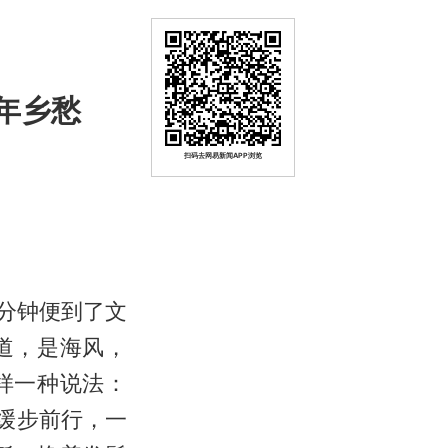
年乡愁
扫码去网易新闻APP浏览
0分钟便到了文
道，是海风，
样一种说法：
缓步前行，一