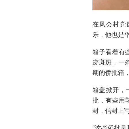
在凤会村党
乐，他也是华
箱子看着有
迹斑斑，一
期的侨批箱
箱盖掀开，
批，有些用
封，信封上写
“这些侨批