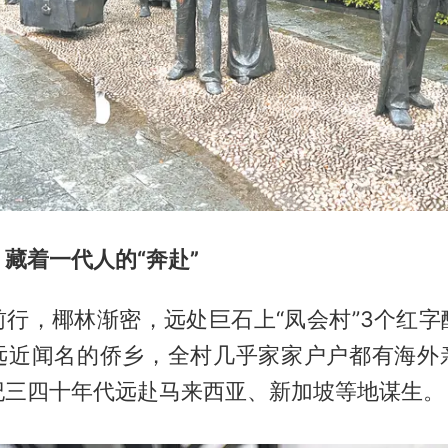
藏着一代人的“奔赴”
前行，椰林渐密，远处巨石上“凤会村”3个红字
远近闻名的侨乡，全村几乎家家户户都有海外
纪三四十年代远赴马来西亚、新加坡等地谋生。