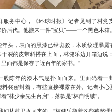
群服务中心，《环球时报》记者见到了村党
侨后代。他搬来一件“宝贝”——一个黑色木箱
些年头，表面的黑漆已经斑驳，木质纹理暴露
条干裂的皮带斜搭在上面，林健乐边开箱边说：
，里面都是保存了近百年的家书。”
一股陈年的漆木气息扑面而来。里面码着一
塑料袋密封着，有些直接裸露在外。记者小心
着“林少余先生台启”，落款是“林自明缄”。
是我们从村里收回来的。”林健乐指着这些被整理