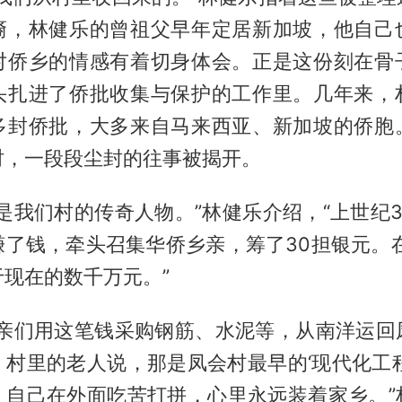
裔，林健乐的曾祖父早年定居新加坡，他自己
对侨乡的情感有着切身体会。正是这份刻在骨
头扎进了侨批收集与保护的工作里。几年来，
多封侨批，大多来自马来西亚、新加坡的侨胞
时，一段段尘封的往事被揭开。
是我们村的传奇人物。”林健乐介绍，“上世纪
赚了钱，牵头召集华侨乡亲，筹了30担银元。在
现在的数千万元。”
乡亲们用这笔钱采购钢筋、水泥等，从南洋运回
。村里的老人说，那是凤会村最早的‘现代化工程
，自己在外面吃苦打拼，心里永远装着家乡。”