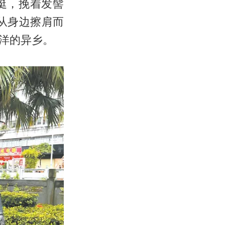
挺，挽着发髻
从身边擦肩而
洋的异乡。