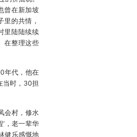
也曾在新加坡
子里的共情，
村里陆陆续续
。在整理这些
30年代，他在
当时，30担
凤会村，修水
’，老一辈华
林健乐感慨地