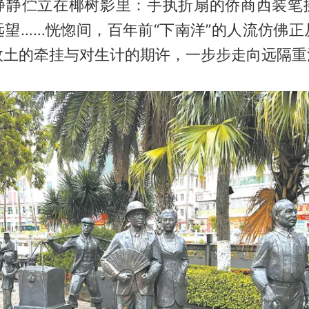
静静伫立在椰树影里：手执折扇的侨商西装笔
远望……恍惚间，百年前“下南洋”的人流仿佛正
故土的牵挂与对生计的期许，一步步走向远隔重