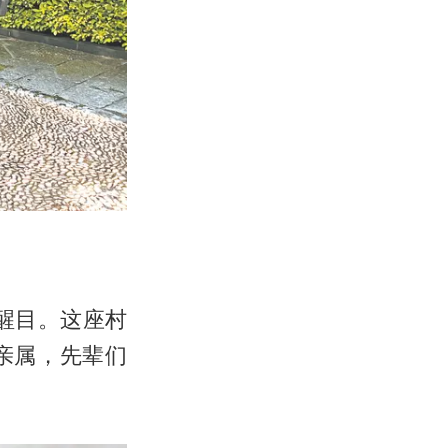
醒目。这座村
亲属，先辈们