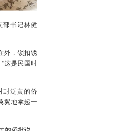
支部书记林健
。
在外，锁扣锈
“这是民国时
封封泛黄的侨
翼翼地拿起一
过的侨批说。