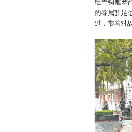
组青铜雕塑
的眷属驻足
过，带着对