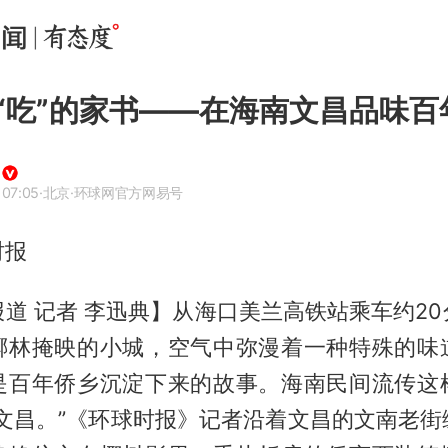
“吃”的家书——在海南文昌品味百
 07:05
·北京
·环球网官方网易号
时报
道 记者 李迅典】从海口美兰高铁站乘车约2
椰林掩映的小城，空气中弥漫着一种特殊的味
是百年侨乡沉淀下来的故事。海南民间流传这
看文昌。”《环球时报》记者沿着文昌的文南老街