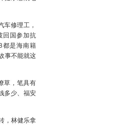
汽车修理工，
坡回国参加抗
3都是海南籍
故事不能就这
潦草，笔具有
钱多少、福安
转，林健乐拿