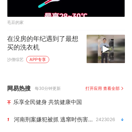
毛豆的家
在没房的年纪遇到了最想
买的洗衣机
沙僧综艺
APP专享
网易热搜
每30分钟更新
打开应用 查看全部
乐享全民健身 共筑健康中国
河南刑案嫌犯被抓 逃窜时伤害多人
2423026
1