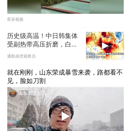
星辰视频
历史级高温！中日韩集体
受副热带高压折磨，白海
豚竟成破局一环？
通勤崩溃观察员
就在刚刚，山东荣成暴雪来袭，路都看不
见，脸如刀割