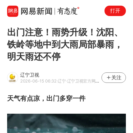
打开
出门注意！雨势升级！沈阳、
铁岭等地中到大雨局部暴雨，
明天雨还不停
辽宁卫视
关注
2026-06-15 06:32
·辽宁
·辽宁卫视官方网易号
天气有点凉，出门多穿一件