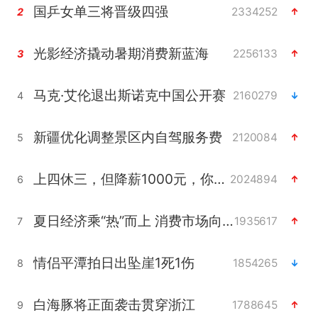
国乒女单三将晋级四强
2334252
2
光影经济撬动暑期消费新蓝海
2256133
3
马克·艾伦退出斯诺克中国公开赛
2160279
4
新疆优化调整景区内自驾服务费
2120084
5
上四休三，但降薪1000元，你接受吗？
2024894
6
夏日经济乘“热”而上 消费市场向“新”而行
1935617
7
情侣平潭拍日出坠崖1死1伤
1854265
8
白海豚将正面袭击贯穿浙江
1788645
9