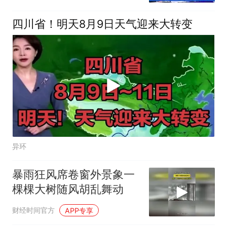
四川省！明天8月9日天气迎来大转变
异环
暴雨狂风席卷窗外景象一
棵棵大树随风胡乱舞动
财经时间官方
APP专享