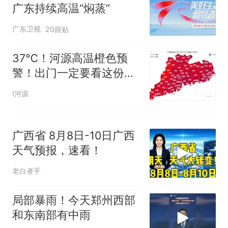
因老师一句“跟我回家”改写了
广东持续高温“焖蒸”
人生
广东卫视
20跟贴
37℃！河源高温橙色预
警！出门一定要看这份指
南→
I河源
广西省 8月8日-10日广西
天气预报，速看！
老白者乎
局部暴雨！今天郑州西部
和东南部有中雨