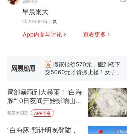
湖南长沙
早晨雨大
2026-06-15
回复
那个在床头放菜刀的女孩，
热
App内参与讨论
查看更多
因老师一句“跟我回家”改写了
人生
搬家报价570元，搬到楼下
新
交5060元才肯搬上楼！女子傻
眼了……
十多万人报名的考试，成绩全
部作废，公平么？
空调24小时开着反而更省电？
电力部门回应
局部暴雨到大暴雨！“白海
佛山一中学招聘物理教师，笔
豚”10日夜间开始影响山
试前13名均遭淘汰？教育局：
东！招远4天有雨
已叫停招聘，成立调查组全面
“不建议大家买深色蛋糕”上热
我爱大招远
APP专享
核查
搜，网友：天塌了！
那个在床头放菜刀的女孩，
“白海豚”预计明晚登陆，
热