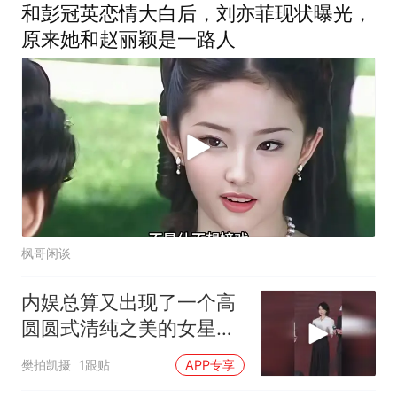
和彭冠英恋情大白后，刘亦菲现状曝光，
原来她和赵丽颖是一路人
枫哥闲谈
内娱总算又出现了一个高
圆圆式清纯之美的女星，
美丽大气的姜佩瑶
樊拍凯摄
1跟贴
APP专享