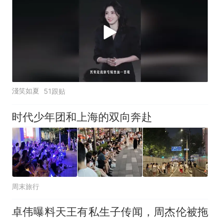
淺笑如夏
51跟贴
时代少年团和上海的双向奔赴
周末旅行
卓伟曝料天王有私生子传闻，周杰伦被拖