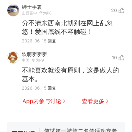
绅士手表
20
山西晋中
华为P8
分不清东西南北就别在网上乱忽
悠！爱国底线不容触碰！
2026-06-15
回复
制裁瓜子饺子，美国怕什
热
软萌嘤嘤嘤
10
么？
中国
华为P9
费大厨“全国小炒肉大王”称
新
不能喜欢就没有原则，这是做人的
号，仅凭视频评出？中国烹饪
基本。
协会回应
男子上山采菌偶然发现鸡枞菌
2026-06-15
回复
窝，原地守1天等它长大：挖了
140多朵
那个在床头放菜刀的女孩，因
App内参与讨论
查看更多
老师一句“跟我回家”改写了人
生
美国渔民钓获鲨鱼徒手将其拽
回大海 目击者直呼震惊 （视频
来源：参考消息）
笔试第一被第二名传话劝弃考