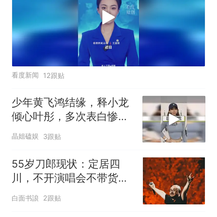
看度新闻
12跟贴
少年黄飞鸿结缘，释小龙
倾心叶彤，多次表白惨遭
回绝
晶姐磕娱
3跟贴
55岁刀郎现状：定居四
川，不开演唱会不带货，
成立公司当幕后老板
白面书誏
2跟贴