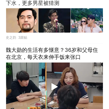
下水，更多男星被猜测
史之韵
3跟贴
魏大勋的生活有多惬意？36岁和父母住
在北京，每天衣来伸手饭来张口