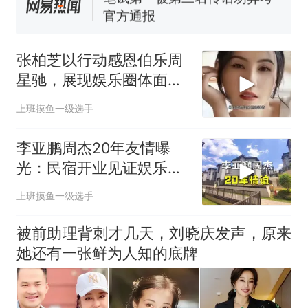
官方通报
制裁瓜子饺子，美国怕什
热
么？
张柏芝以行动感恩伯乐周
星驰，展现娱乐圈体面师
徒关系
上班摸鱼一级选手
李亚鹏周杰20年友情曝
光：民宿开业见证娱乐圈
最暖兄弟情！
上班摸鱼一级选手
被前助理背刺才几天，刘晓庆发声，原来
她还有一张鲜为人知的底牌