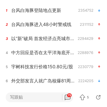
台风白海豚登陆地点更新
2354752
1
台风白海豚进入48小时警戒线
2311152
2
以“新”破局 首发经济点亮城市消费活力
2294429
3
中方回应是否在太平洋海底开采稀土
2288976
4
宇树科技发行价格150.80元/股
2230779
5
外交部发言人就广岛核爆81周年等答记者问
2224205
6
吉林一“温度计大楼”读数爆表
2124807
7
73
写跟贴
5