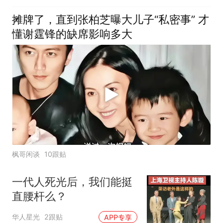
摊牌了，直到张柏芝曝大儿子“私密事” 才
懂谢霆锋的缺席影响多大
枫哥闲谈
10跟贴
一代人死光后，我们能挺
直腰杆么？
华人星光
2跟贴
APP专享