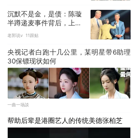
沉默不是金，是债：陈璇
半蹲递麦事件背后，上海
台的"冷处理"正在透支什
老郭说v
11跟贴
么
央视记者白跑十几公里，某明星带6助理
30保镖现状如何
一曲一场談
帮助后辈是港圈艺人的传统美德张柏芝