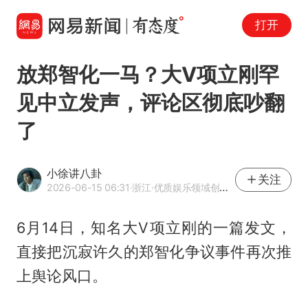
打开
放郑智化一马？大V项立刚罕
见中立发声，评论区彻底吵翻
了
小徐讲八卦
关注
2026-06-15 06:31
·浙江
·优质娱乐领域创作者
6月14日，知名大V项立刚的一篇发文，
直接把沉寂许久的郑智化争议事件再次推
上舆论风口。