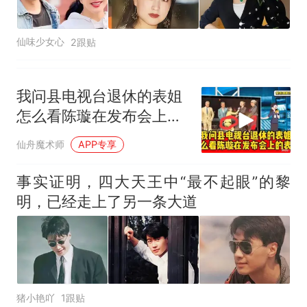
仙味少女心
2跟贴
我问县电视台退休的表姐
怎么看陈璇在发布会上的
表现
仙舟魔术师
APP专享
事实证明，四大天王中“最不起眼”的黎
明，已经走上了另一条大道
猪小艳吖
1跟贴