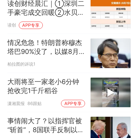
读创财经晨汇｜①深圳二
手豪宅成交回暖②水贝金
价两天涨了近50元
读创
APP专享
情况危急！特朗普称穆杰
塔巴90%没了，以媒8月7
日爆其紧急送医
柏拉图的诉说1
大雨将至一家老小6分钟
抢收完1千斤稻谷
潇湘晨报
86跟贴
APP专享
事情闹大了？以指挥官被
“斩首”，8国联手反制以色