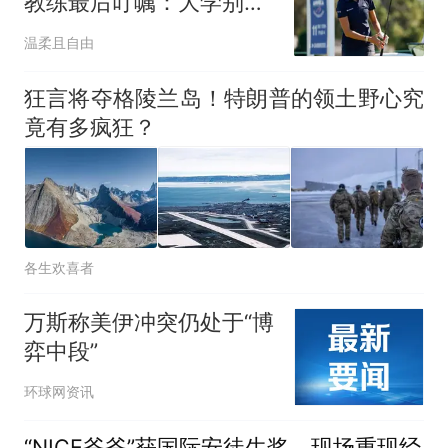
教练最后叮嘱：大学别谈
恋爱
温柔且自由
狂言将夺格陵兰岛！特朗普的领土野心究
竟有多疯狂？
各生欢喜者
万斯称美伊冲突仍处于“博
弈中段”
环球网资讯
“NICE爷爷”获国际安徒生奖，现场重现经