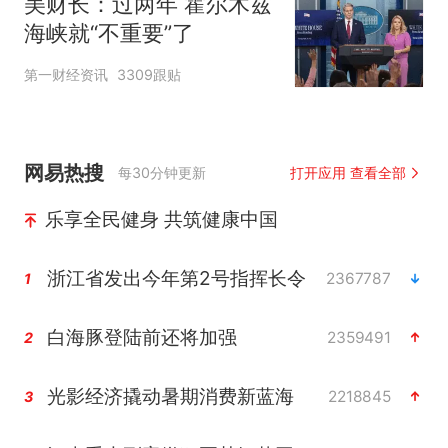
美财长：过两年 霍尔木兹
海峡就“不重要”了
第一财经资讯
3309跟贴
网易热搜
每30分钟更新
打开应用 查看全部
乐享全民健身 共筑健康中国
浙江省发出今年第2号指挥长令
2367787
1
白海豚登陆前还将加强
2359491
2
光影经济撬动暑期消费新蓝海
2218845
3