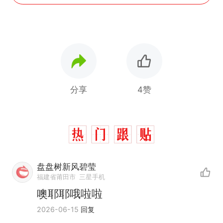
分享
4赞
盘盘树新风碧莹
福建省莆田市
三星手机
噢耶耶哦啦啦
那个在床头放菜刀的女孩，
热
2026-06-15
回复
因老师一句“跟我回家”改写了