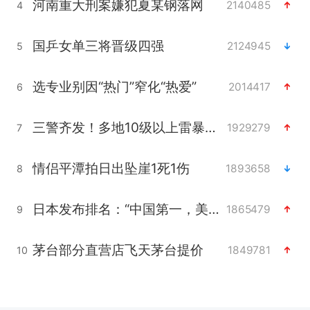
河南重大刑案嫌犯夏某钢落网
2140485
4
国乒女单三将晋级四强
2124945
5
选专业别因“热门”窄化“热爱”
2014417
6
三警齐发！多地10级以上雷暴大风
1929279
7
情侣平潭拍日出坠崖1死1伤
1893658
8
日本发布排名：“中国第一，美日德韩英法居后”
1865479
9
茅台部分直营店飞天茅台提价
1849781
10