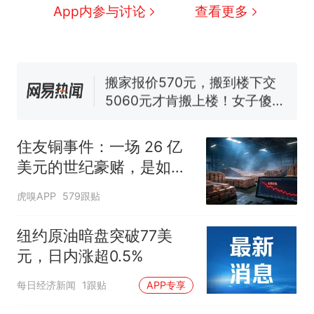
人生
十多万人报名的考试，成绩
App内参与讨论
查看更多
新
全部作废，公平么？
搬家报价570元，搬到楼下交
5060元才肯搬上楼！女子傻眼
了……
空调24小时开着反而更省电？
电力部门回应
佛山一中学招聘物理教师，笔
试前13名均遭淘汰？教育局：
住友铜事件：一场 26 亿
已叫停招聘，成立调查组全面
“不建议大家买深色蛋糕”上热
美元的世纪豪赌，是如何
核查
搜，网友：天塌了！
崩盘的
那个在床头放菜刀的女孩，
虎嗅APP
579跟贴
热
因老师一句“跟我回家”改写了
人生
纽约原油暗盘突破77美
元，日内涨超0.5%
每日经济新闻
1跟贴
APP专享