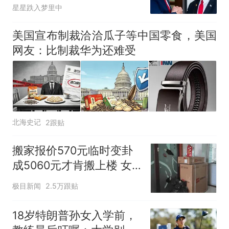
列，美失声了
星星跌入梦里中
美国宣布制裁洽洽瓜子等中国零食，美国
网友：比制裁华为还难受
北海史记
2跟贴
搬家报价570元临时变卦
成5060元才肯搬上楼 女
子傻眼
极目新闻
2.5万跟贴
18岁特朗普孙女入学前，