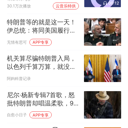
00:12
30.1万次播放
云音乐特供
特朗普等的就是这一天！
伊总统：将同美国履行协
议，革命卫队急了
无情有思可
APP专享
机关算尽骗特朗普入局，
以色列千算万算，就没想
过美国打不赢伊朗
阿鉤科普记录
尼尔·杨新专辑7首歌，怒
批特朗普却唱温柔歌，9
月18日发行
自愈小日子
APP专享