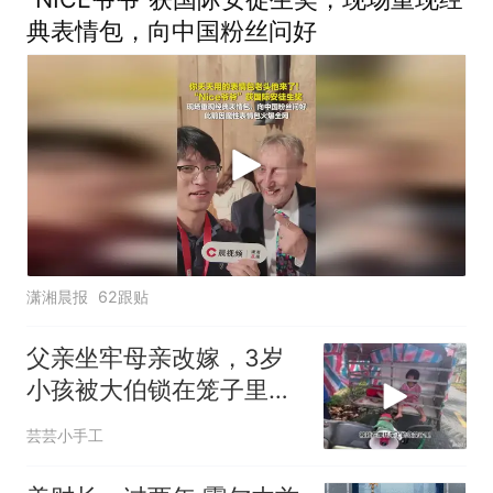
典表情包，向中国粉丝问好
潇湘晨报
62跟贴
父亲坐牢母亲改嫁，3岁
小孩被大伯锁在笼子里，
每天摩托车拉50里
芸芸小手工