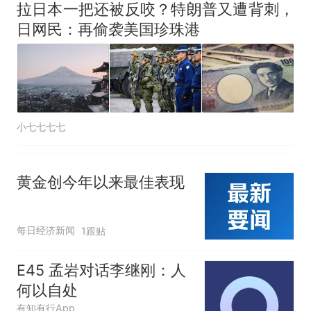
拉日本一把还被反咬？特朗普又遭背刺，
日网民：再偷袭美国珍珠港
小七七七七
黄金创今年以来最佳表现
每日经济新闻
1跟贴
E45 孟岩对话李继刚：人
何以自处
有知有行App