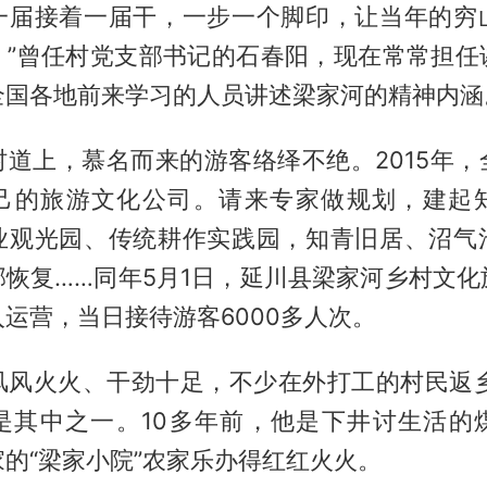
一届接着一届干，一步一个脚印，让当年的穷
。”曾任村党支部书记的石春阳，现在常常担任
全国各地前来学习的人员讲述梁家河的精神内涵
村道上，慕名而来的游客络绎不绝。2015年，
己的旅游文化公司。请来专家做规划，建起
业观光园、传统耕作实践园，知青旧居、沼气
部恢复……同年5月1日，延川县梁家河乡村文化
运营，当日接待游客6000多人次。
风风火火、干劲十足，不少在外打工的村民返乡
是其中之一。10多年前，他是下井讨生活的
的“梁家小院”农家乐办得红红火火。