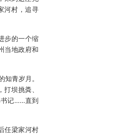
家河村，追寻
进步的一个缩
顿州当地政府和
年的知青岁月。
，打坝挑粪、
书记……直到
后任梁家河村