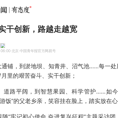
实干创新，路越走越宽
 06:00
·北京
·中国青年报官方网易号
大通铺，到淤地坝、知青井、沼气池……每一处
岁月里的艰苦奋斗、实干创新；
、道路平阔，到智慧果园、科学管护……如今
旅游饭”的父老乡亲，笑容挂在脸上，踏实放在
跟随“牢记初心使命 奋进复兴征程”主题采访团