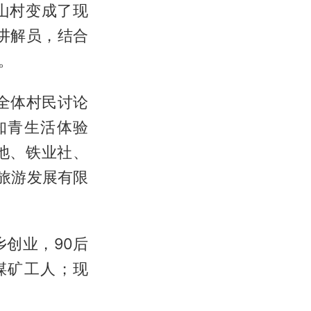
山村变成了现
讲解员，结合
。
全体村民讨论
知青生活体验
池、铁业社、
旅游发展有限
创业，90后
煤矿工人；现