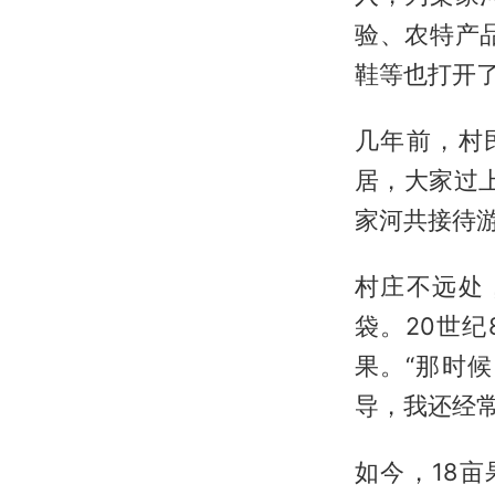
验、农特产
鞋等也打开
几年前，村
居，大家过
家河共接待游
村庄不远处
袋。20世
果。“那时
导，我还经
如今，18