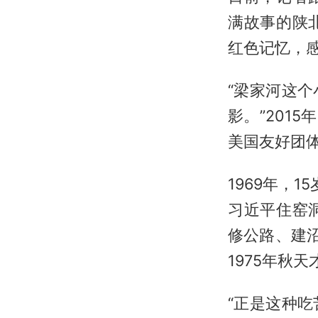
满故事的陕
红色记忆，感
“梁家河这
影。”201
美国友好团
1969年，
习近平住窑
修公路、建
1975年秋
“正是这种