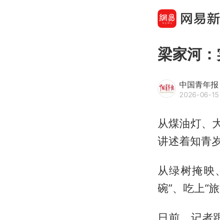
梁家河：
中国青年报
2026-06-15
从煤油灯、
讲述着知青
从绿树掩映
碗”、吃上“
日前，记者