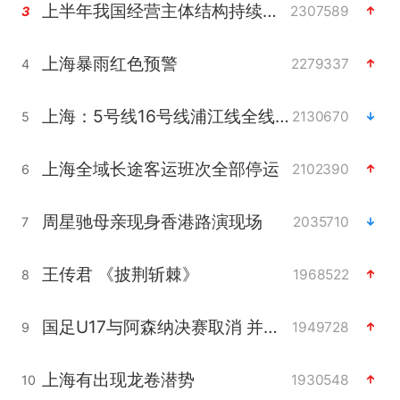
上半年我国经营主体结构持续优化
2307589
3
上海暴雨红色预警
2279337
4
上海：5号线16号线浦江线全线停运
2130670
5
上海全域长途客运班次全部停运
2102390
6
周星驰母亲现身香港路演现场
2035710
7
王传君 《披荆斩棘》
1968522
8
国足U17与阿森纳决赛取消 并列冠军
1949728
9
上海有出现龙卷潜势
1930548
10