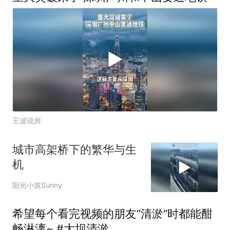
王波说房
城市高架桥下的繁华与生
机
阳光小筑Sunny
希望每个看完视频的朋友“清淤“时都能酣
畅淋漓~ #大坝清淤