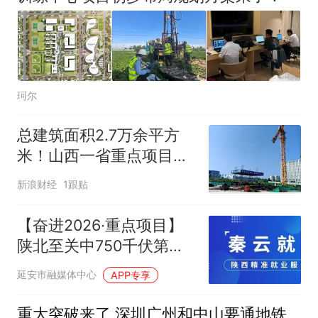
珂尔
总建筑面积2.7万余平方
米！山西一省重点项目有
新进展
新浪财经
1跟贴
【奋进2026·重点项目】
陕北至关中750千伏第三
通道输变电工程南泥湾开
延安市融媒体中心
APP专享
关站建成投运
重大突破来了 深圳广州和中山要通地铁