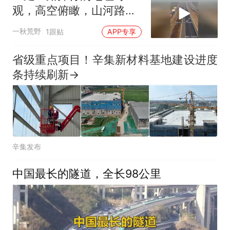
观，高空俯瞰，山河路网
交织场面壮阔无比
一秋荒野
1跟贴
APP专享
省级重点项目！辛集新材料基地建设进度
条持续刷新→
辛集发布
中国最长的隧道，全长98公里