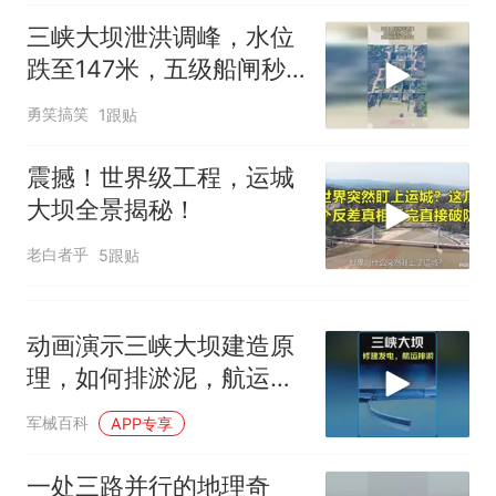
佛山一中学招聘物理教师，笔
三峡大坝泄洪调峰，水位
试前13名均遭淘汰？教育局：
跌至147米，五级船闸秒
已叫停招聘，成立调查组全面
十多万人报名的考试，成绩
热
变四级
核查
全部作废，公平么？
勇笑搞笑
1跟贴
震撼！世界级工程，运城
大坝全景揭秘！
老白者乎
5跟贴
动画演示三峡大坝建造原
理，如何排淤泥，航运，
发电？ #科普知识
军械百科
APP专享
一处三路并行的地理奇