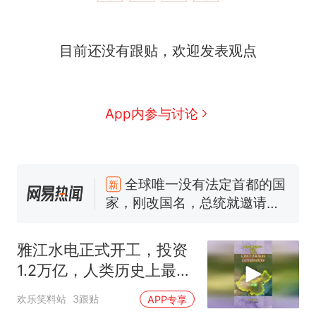
目前还没有跟贴，欢迎发表观点
App内参与讨论
十多万人报名的考试，成绩
热
全部作废，公平么？
全球唯一没有法定首都的国
新
家，刚改国名，总统就邀请中
国大使骑行绕了几乎整个国境
搬家报价570元，搬到楼下交
线一圈，还曾两次到中国寻根
5060元才肯搬上楼！女子傻眼
雅江水电正式开工，投资
了……
视频丨只要一枚命中就能让航
1.2万亿，人类历史上最大
母瘫痪 轰-6J实力有多强？
空调24小时开着反而更省电？
基建工程要来了
欢乐笑料站
3跟贴
APP专享
电力部门回应