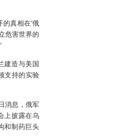
的真相在‘俄
设立危害世界的
”
兰建造与美国
顿支持的实验
4日消息，俄军
会上披露在乌
构和制药巨头