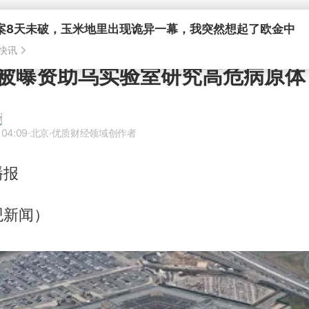
被曝资助乌实验室研究高危病原体
 04:09
·北京
·优质财经领域创作者
播报
观新闻）