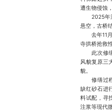
遭生物侵蚀，
2025年
悬空，古桥
去年11月
寺拱桥抢救
此次修缮工
风貌复原三
貌。
修缮过程中
缺红砂石进
料试配，寻
注浆等现代