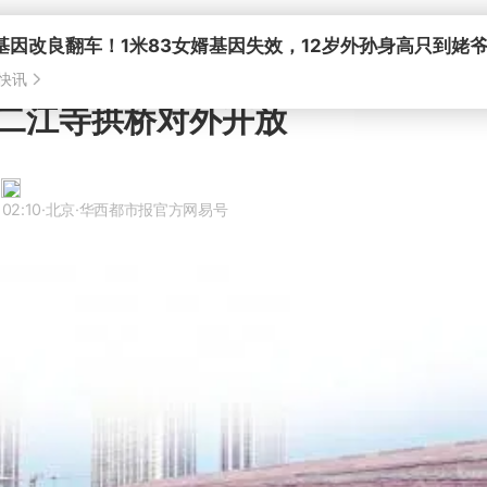
基因改良翻车！1米83女婿基因失效，12岁外孙身高只到姥
快讯
的二江寺拱桥对外开放
 02:10
·北京
·华西都市报官方网易号