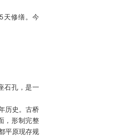
5天修缮。今
座石孔，是一
年历史。古桥
面，形制完整
成都平原现存规