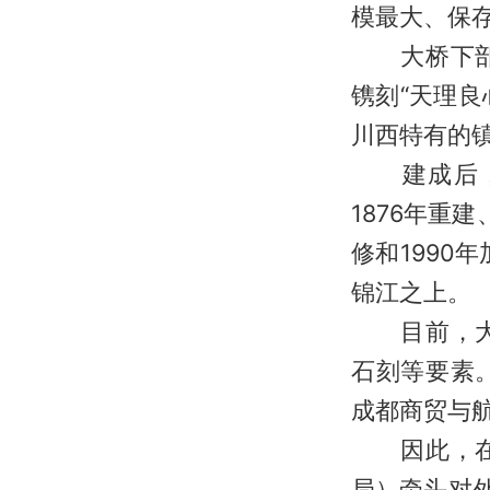
模最大、保
大桥下部桥
镌刻“天理良
川西特有的
建成后，大
1876年重
修和1990
锦江之上。
目前，大桥
石刻等要素
成都商贸与
因此，在宣
局）牵头对