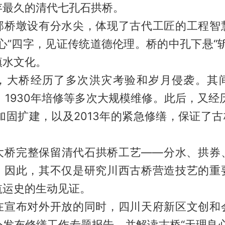
存最久的清代七孔石拱桥。
墩设有分水尖，体现了古代工匠的工程智
心”四字，见证传统道德伦理。桥的中孔下悬“
镇水文化。
桥经历了多次洪灾考验和岁月侵袭。其
建、1930年培修等多次大规模维修。此后，又经历
年加固扩建，以及2013年的紧急修缮，保证了古
完整保留清代石拱桥工艺——分水、拱券
。因此，其不仅是研究川西古桥营造技艺的重
航运史的生动见证。
布对外开放的同时，四川天府新区文创和
外发布修缮工作专题报告，并解读古桥“天理良心