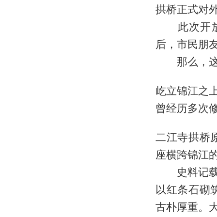
拱桥正式对
此次开放前
后，市民朋
那么，这座
屹立锦江之上
曾经历多次
二江寺拱桥
座横跨锦江
史料记载，
以红条石砌
古朴厚重。大