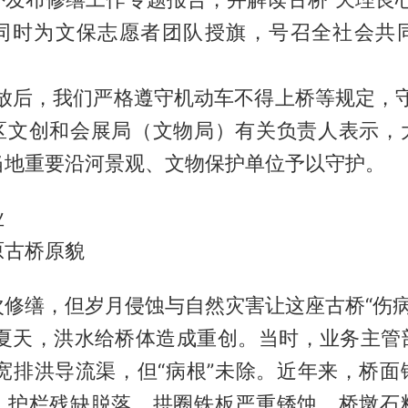
同时为文保志愿者团队授旗，号召全社会共
后，我们严格遵守机动车不得上桥等规定，守
区文创和会展局（文物局）有关负责人表示，
当地重要沿河景观、文物保护单位予以守护。
业
原古桥原貌
修缮，但岁月侵蚀与自然灾害让这座古桥“伤病
夏天，洪水给桥体造成重创。当时，业务主管
米宽排洪导流渠，但“病根”未除。近年来，桥面
，护栏残缺脱落，拱圈铁板严重锈蚀，桥墩石