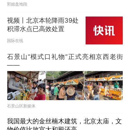
郭姐盘地段
视频丨北京本轮降雨39处
积滞水点已高效处置
国际在线
石景山“模式口礼物”正式亮相京西老街
——
石景山区新媒体
我国最大的金丝楠木建筑，北京太庙，文
物价值比故宫太和殿还高