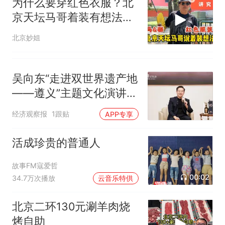
为什么要穿红色衣服？北
京天坛马哥着装有想法，
与什么有关
北京妙姐
吴向东“走进双世界遗产地
——遵义”主题文化演讲开
讲
经济观察报
1跟贴
APP专享
活成珍贵的普通人
故事FM寇爱哲
00:02
34.7万次播放
云音乐特供
北京二环130元涮羊肉烧
烤自助