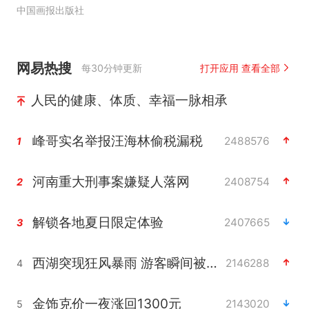
中国画报出版社
网易热搜
每30分钟更新
打开应用 查看全部
人民的健康、体质、幸福一脉相承
峰哥实名举报汪海林偷税漏税
2488576
1
河南重大刑事案嫌疑人落网
2408754
2
解锁各地夏日限定体验
2407665
3
西湖突现狂风暴雨 游客瞬间被浇透
2146288
4
金饰克价一夜涨回1300元
2143020
5