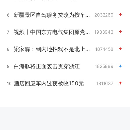
新疆景区自驾服务费改为按车收费
2032260
6
视频丨中国东方电气集团原党组副书记、董事宋致远被查
1933943
7
梁家辉：到内地拍戏不是北上是回归
1874458
8
白海豚将正面袭击贯穿浙江
1825889
9
酒店回应车内过夜被收150元
1811637
10