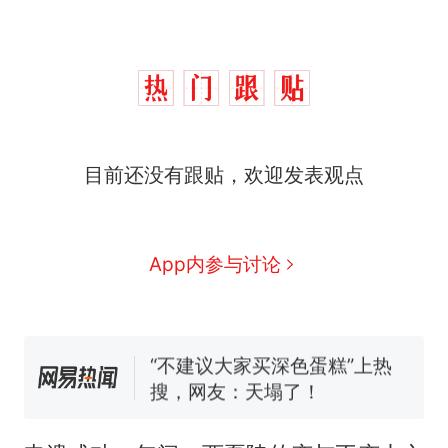
那个在床头放菜刀的女孩，
热
目前还没有跟贴，欢迎发表观点
因老师一句“跟我回家”改写了
人生
搬家报价570元，搬到楼下
新
交5060元才肯搬上楼！女子傻
眼了……
佛山一中学招聘物理教师，笔
App内参与讨论
试前13名均遭淘汰？教育局：
已叫停招聘，成立调查组全面
空调24小时开着反而更省电？
核查
电力部门回应
“不建议大家买深色蛋糕”上热
搜，网友：天塌了！
南航一航班疑向乘客发放西梅
汁，致多名乘客在飞行途中排