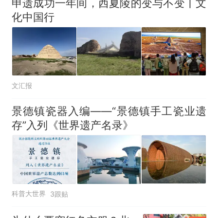
申遗成功一年间，西夏陵的变与不变丨文
队上厕所！乘客：机上100多
那个在床头放菜刀的女孩，
热
化中国行
人只有2个厕所；客服回应：并
因老师一句“跟我回家”改写了
非每架飞机都会发放西梅汁
人生
文汇报
景德镇瓷器入编——“景德镇手工瓷业遗
存”入列《世界遗产名录》
科普大世界
3跟贴