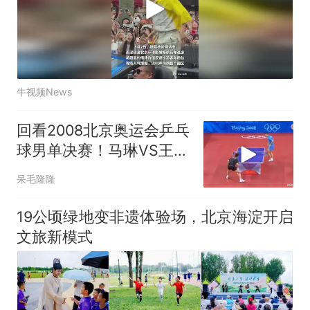
牛视频News
回看2008北京奥运会乒乓
球男单决赛！马琳VS王
皓，直板大师对决！
呆毛隆隆
19公顷绿地变非遗体验场，北京海淀开启
文旅新模式