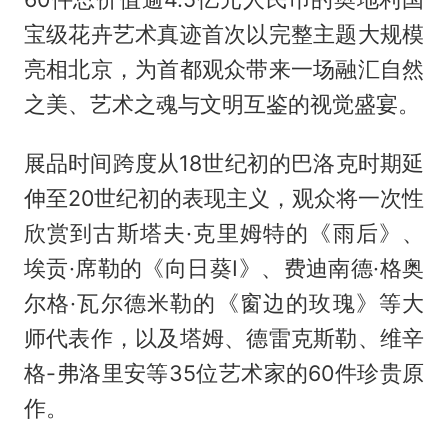
宝级花卉艺术真迹首次以完整主题大规模
亮相北京，为首都观众带来一场融汇自然
之美、艺术之魂与文明互鉴的视觉盛宴。
展品时间跨度从18世纪初的巴洛克时期延
伸至20世纪初的表现主义，观众将一次性
欣赏到古斯塔夫·克里姆特的《雨后》、
埃贡·席勒的《向日葵I》、费迪南德·格奥
尔格·瓦尔德米勒的《窗边的玫瑰》等大
师代表作，以及塔姆、德雷克斯勒、维辛
格-弗洛里安等35位艺术家的60件珍贵原
作。