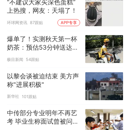
“不建议大家买深色蛋糕”
上热搜，网友：天塌了！
环球网资讯
87跟贴
APP专享
爆单了！实测秋天第一杯
奶茶：预估53分钟送达，
实际耗时92分钟
极目新闻
54跟贴
以黎会谈被迫结束 美方声
称"进展积极"
新华社
101跟贴
中传部分专业明年不再艺
考 毕业生称面试曾被问
“如何策划晚会” 专家：遏