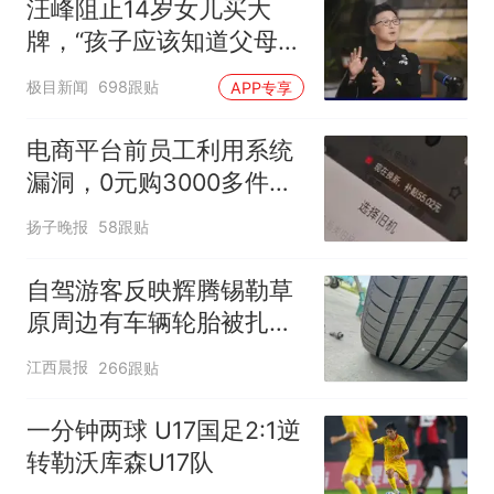
汪峰阻止14岁女儿买大
牌，“孩子应该知道父母的
不易”，称自己买衣服80%
极目新闻
698跟贴
APP专享
都在淘宝
电商平台前员工利用系统
漏洞，0元购3000多件家
电！
扬子晚报
58跟贴
自驾游客反映辉腾锡勒草
原周边有车辆轮胎被扎，
修理店铺换胎价格高达千
江西晨报
266跟贴
元，官方发布情况通报
一分钟两球 U17国足2:1逆
转勒沃库森U17队