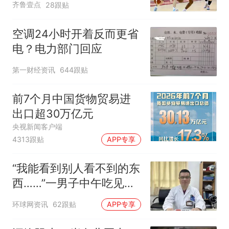
齐鲁壹点
28跟贴
空调24小时开着反而更省
电？电力部门回应
第一财经资讯
644跟贴
前7个月中国货物贸易进
出口超30万亿元
央视新闻客户端
4313跟贴
APP专享
“我能看到别人看不到的东
西……”一男子中午吃见手
青没事，晚上再吃却出现
环球网资讯
62跟贴
APP专享
幻觉被紧急送医！