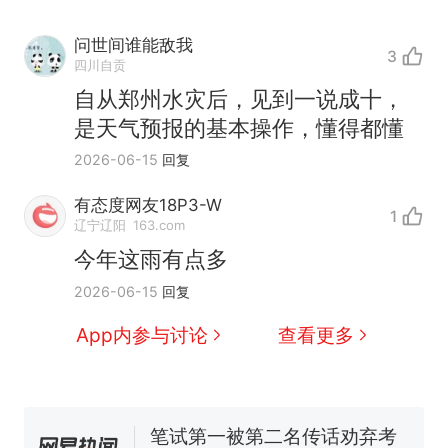
问世间谁能敌我
3
四川自贡
自从郑州水灾后，见到一说成十，
是天气预报的基本操作，懂得都懂
2026-06-15
回复
有态度网友18P3-W
1
辽宁辽阳
163.com
今年这雨有点多
那个在床头放菜刀的女孩，
热
2026-06-15
回复
因老师一句“跟我回家”改写了
人生
费大厨“全国小炒肉大王”称
新
App内参与讨论
查看更多
号，仅凭视频评出？中国烹饪
协会回应
台风"白海豚"中心附近最大风
力已达15级 最新研判
笔试第一被第二名传话劝弃考