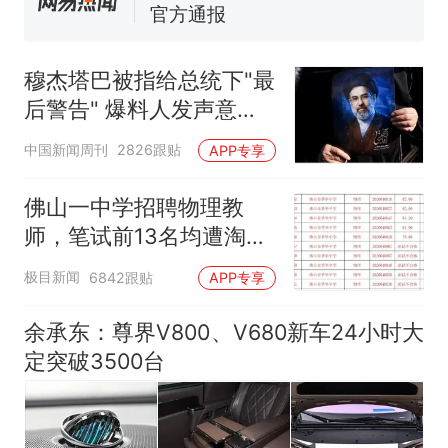
官方通报
佛山一中学招聘物理教师，笔
试前13名均遭淘汰？教育局：
穆杰塔巴被指给总统下"最
已叫停招聘，成立调查组全面
享界G9车型预售价公布：
后警告" 爆料人发声意味
核查
43.98万起
深长
那个在床头放菜刀的女孩，
热
中国新闻周刊
2826跟贴
APP专享
因老师一句“跟我回家”改写了
人生
佛山一中学招聘物理教
师，笔试前13名均遭淘
汰？教育局：已叫停招
极目新闻
6842跟贴
APP专享
聘，成立调查组全面核查
余承东：尊界V800、V680新车24小时大
定突破3500台