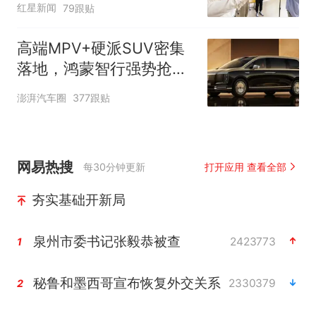
红星新闻
79跟贴
制“艺考捷径化”
高端MPV+硬派SUV密集
落地，鸿蒙智行强势抢占
自主高端市场制高点
澎湃汽车圈
377跟贴
网易热搜
每30分钟更新
打开应用 查看全部
夯实基础开新局
泉州市委书记张毅恭被查
2423773
1
秘鲁和墨西哥宣布恢复外交关系
2330379
2