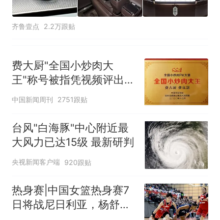
齐鲁壹点
2.2万跟贴
费大厨"全国小炒肉大
王"称号被指凭视频评出
官方回应
中国新闻周刊
2751跟贴
台风"白海豚"中心附近最
大风力已达15级 最新研判
央视新闻客户端
920跟贴
热身赛|中国女篮热身赛7
日将战尼日利亚，杨舒予
有望出战