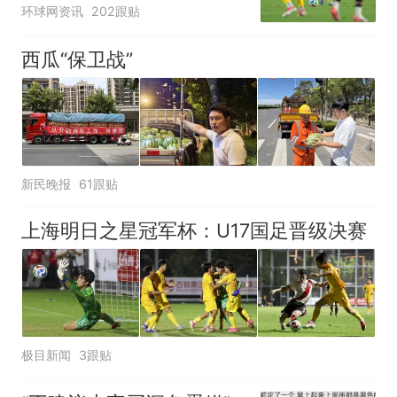
环球网资讯
202跟贴
西瓜“保卫战”
新民晚报
61跟贴
上海明日之星冠军杯：U17国足晋级决赛
极目新闻
3跟贴