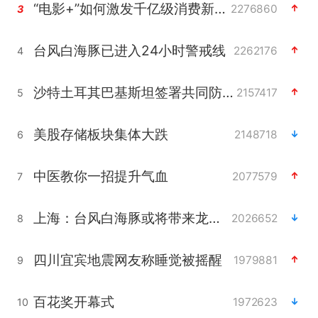
“电影+”如何激发千亿级消费新活力？
2276860
3
台风白海豚已进入24小时警戒线
2262176
4
沙特土耳其巴基斯坦签署共同防务协议
2157417
5
美股存储板块集体大跌
2148718
6
中医教你一招提升气血
2077579
7
上海：台风白海豚或将带来龙卷风
2026652
8
四川宜宾地震网友称睡觉被摇醒
1979881
9
百花奖开幕式
1972623
10