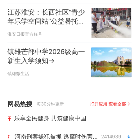
江苏淮安：长西社区“青少
年乐学空间站”公益暑托班
点亮多彩假期
淮安日报官方账号
镇雄芒部中学2026级高一
新生入学须知→
镇雄微生活
网易热搜
每30分钟更新
打开应用 查看全部
乐享全民健身 共筑健康中国
河南刑案嫌犯被抓 逃窜时伤害多人
2414939
1