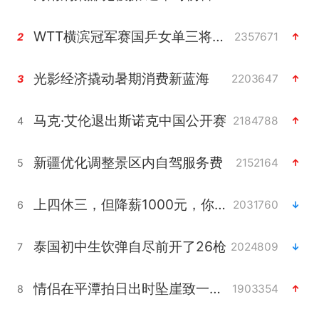
WTT横滨冠军赛国乒女单三将晋级四强
2357671
2
光影经济撬动暑期消费新蓝海
2203647
3
马克·艾伦退出斯诺克中国公开赛
2184788
4
新疆优化调整景区内自驾服务费
2152164
5
上四休三，但降薪1000元，你接受吗？
2031760
6
泰国初中生饮弹自尽前开了26枪
2024809
7
情侣在平潭拍日出时坠崖致一死一伤
1903354
8