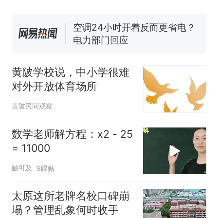
空调24小时开着反而更省电？
电力部门回应
佛山一中学招聘物理教师，笔
试前13名均遭淘汰？教育局：
已叫停招聘，成立调查组全面
“不建议大家买深色蛋糕”上热
核查
搜，网友：天塌了！
黄陂学校说，中小学很难
那个在床头放菜刀的女孩，
热
对外开放体育场所
因老师一句“跟我回家”改写了
人生
黄陂民间观察
数学老师解方程：x2 - 25
= 11000
触可及
9跟贴
太原这所老牌名校口碑崩
塌？管理乱象何时收手