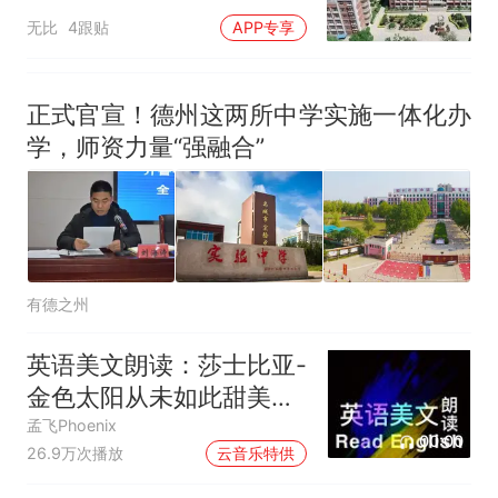
无比
4跟贴
APP专享
正式官宣！德州这两所中学实施一体化办
学，师资力量“强融合”
有德之州
英语美文朗读：莎士比亚-
金色太阳从未如此甜美吻
过
孟飞Phoenix
00:00
26.9万次播放
云音乐特供