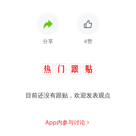
分享
4赞
那个在床头放菜刀的女孩，
热
目前还没有跟贴，欢迎发表观点
因老师一句“跟我回家”改写了
人生
搬家报价570元，搬到楼下
新
交5060元才肯搬上楼！女子傻
眼了……
十多万人报名的考试，成绩全
App内参与讨论
部作废，公平么？