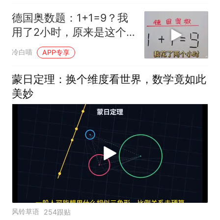
德国奥数题：1+1=9？我
用了2小时，原来是这个
答案
冷白喵
APP专享
蒙日定理：换个维度看世界，数学竟如此
美妙
风铃草语
254跟贴