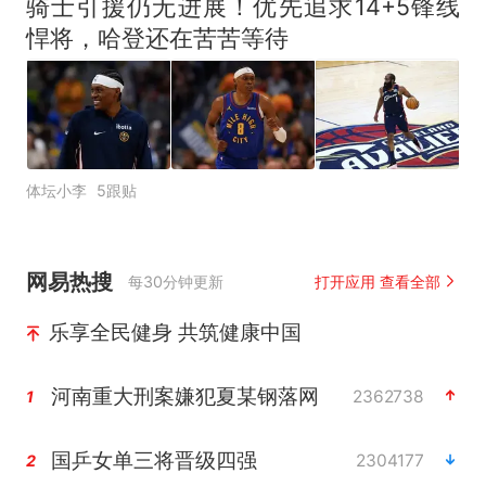
骑士引援仍无进展！优先追求14+5锋线
悍将，哈登还在苦苦等待
体坛小李
5跟贴
网易热搜
每30分钟更新
打开应用 查看全部
乐享全民健身 共筑健康中国
河南重大刑案嫌犯夏某钢落网
2362738
1
国乒女单三将晋级四强
2304177
2