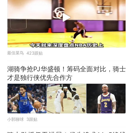
最佳菜鸟
423跟贴
湖骑争抢PJ华盛顿！筹码全面对比，骑士
才是独行侠优先合作方
小郭聊球
3跟贴