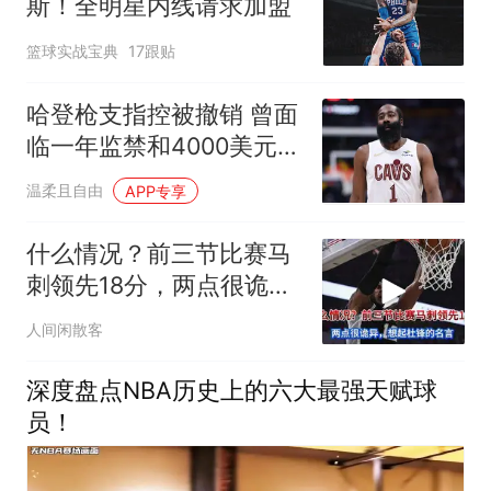
斯！全明星内线请求加盟
篮球实战宝典
17跟贴
哈登枪支指控被撤销 曾面
临一年监禁和4000美元罚
款
温柔且自由
APP专享
什么情况？前三节比赛马
刺领先18分，两点很诡
异，想起杜锋
人间闲散客
深度盘点NBA历史上的六大最强天赋球
员！