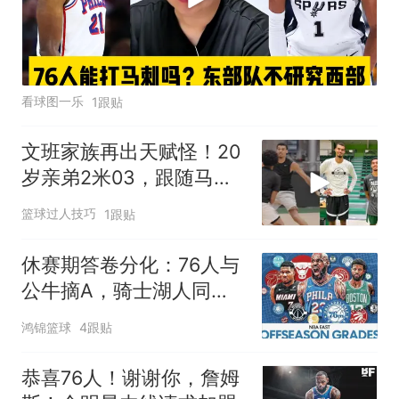
看球图一乐
1跟贴
文班家族再出天赋怪！20
岁亲弟2米03，跟随马刺
合练冲NBA
篮球过人技巧
1跟贴
休赛期答卷分化：76人与
公牛摘A，骑士湖人同陷D
级泥潭
鸿锦篮球
4跟贴
恭喜76人！谢谢你，詹姆