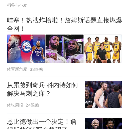
稻谷与小麦
哇塞！热搜炸榜啦！詹姆斯话题直接燃爆
全网！
体育新角度
33跟贴
从累赘到奇兵 科内特如何
解决马刺之痛？
体坛周报
24跟贴
恩比德做出一个决定！詹