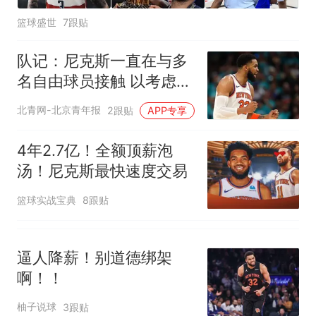
篮球盛世
7跟贴
队记：尼克斯一直在与多
名自由球员接触 以考虑填
补第三中锋位置
北青网-北京青年报
2跟贴
APP专享
4年2.7亿！全额顶薪泡
汤！尼克斯最快速度交易
篮球实战宝典
8跟贴
逼人降薪！别道德绑架
啊！！
柚子说球
3跟贴