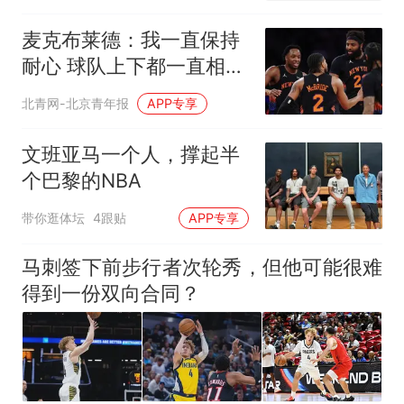
麦克布莱德：我一直保持
耐心 球队上下都一直相信
我
北青网-北京青年报
APP专享
文班亚马一个人，撑起半
个巴黎的NBA
带你逛体坛
4跟贴
APP专享
马刺签下前步行者次轮秀，但他可能很难
得到一份双向合同？