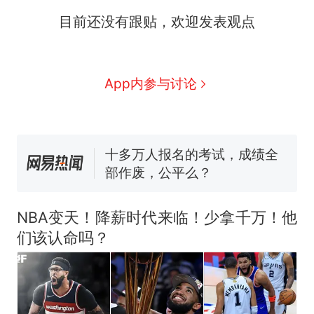
目前还没有跟贴，欢迎发表观点
那个在床头放菜刀的女孩，
热
因老师一句“跟我回家”改写了
人生
搬家报价570元，搬到楼下
新
App内参与讨论
交5060元才肯搬上楼！女子傻
眼了……
十多万人报名的考试，成绩全
部作废，公平么？
空调24小时开着反而更省电？
电力部门回应
佛山一中学招聘物理教师，笔
试前13名均遭淘汰？教育局：
NBA变天！降薪时代来临！少拿千万！他
已叫停招聘，成立调查组全面
“不建议大家买深色蛋糕”上热
们该认命吗？
核查
搜，网友：天塌了！
那个在床头放菜刀的女孩，
热
因老师一句“跟我回家”改写了
人生