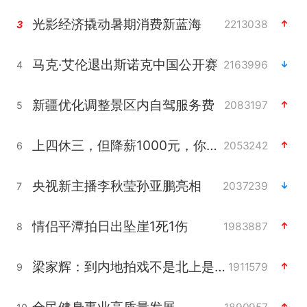
光影经济撬动暑期消费新蓝海
2213038
3
马克·艾伦退出斯诺克中国公开赛
2163996
4
新疆优化调整景区内自驾服务费
2083197
5
上四休三，但降薪1000元，你接受吗？
2053242
6
央视新主播李秋莹孙亚鹏亮相
2037239
7
情侣平潭拍日出坠崖1死1伤
1983887
8
梁家辉：到内地拍戏不是北上是回归
1911579
9
全民健身事业高质量发展