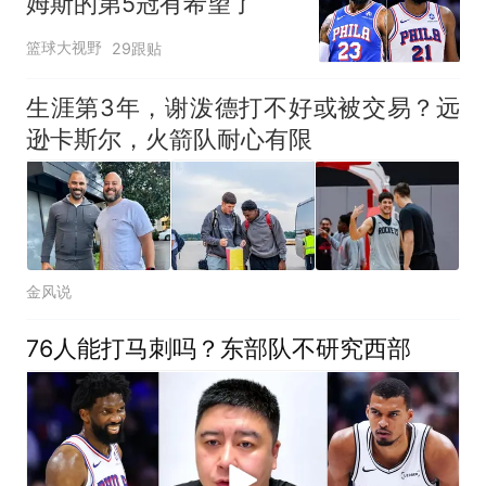
姆斯的第5冠有希望了
篮球大视野
29跟贴
生涯第3年，谢泼德打不好或被交易？远
逊卡斯尔，火箭队耐心有限
金风说
76人能打马刺吗？东部队不研究西部