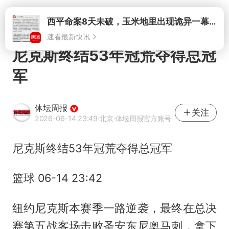
打开
西平命案8天未破，玉米地里出现诡异一幕，我突然想起了欧金中
速看最新快讯
尼克斯终结53年冠荒夺得总冠
军
体坛周报
关注
2026-06-14 23:49
·北京
·体坛周报官方账号
尼克斯终结53年冠荒夺得总冠军
篮球 06-14 23:42
纽约尼克斯本赛季一路逆袭，最终在总决
赛第五战客场击败圣安东尼奥马刺，拿下