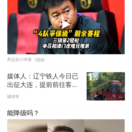
男足的小球童
1跟贴
媒体人：辽宁铁人今日已
出征大连，提前前往客场
备战辽宁德比
懂球帝
能降级吗？