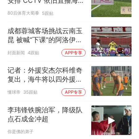
安排 CCTV 依旧直播海港
还有北京国安比赛
80后体育大蜀黍
5跟贴
成都蓉城客场挑战云南玉
昆 被喊“下课”的阿洛伊西
能否止颓？
封面新闻
4跟贴
APP专享
记者：外援安杰尔科维奇
复出，海牛将以四外援迎
战申花
懂球帝
35跟贴
APP专享
李玮锋铁腕治军，降级队
点石成金冲超
你是佛的弟子