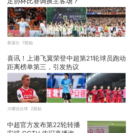
足协杯比赛调换主客场？
黄谋仕
7跟贴
喜讯！上港飞翼荣登中超第21轮球员跑动
距离榜单第三，引发热议
大嘴说台球
2跟贴
中超官方发布第22轮转播