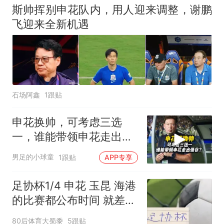
官方通报
斯帅挥别申花队内，用人迎来调整，谢鹏
制裁瓜子饺子，美国怕什
热
飞迎来全新机遇
么？
石场阿鑫
1跟贴
申花换帅，可考虑三选
一，谁能带领申花走出低
谷？
男足的小球童
1跟贴
APP专享
足协杯1/4 申花 玉昆 海港
的比赛都公布时间 就差北
京国安
80后体育大蜀黍
5跟贴