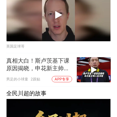
英国足球哥
真相大白！斯卢茨基下课
原因揭晓，申花新主帅人
选浮现
男足的小球童
2跟贴
APP专享
全民川超的故事