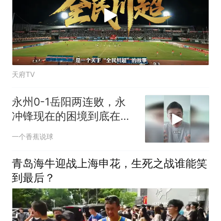
天府TV
永州0-1岳阳两连败，永
冲锋现在的困境到底在哪
里？
一个香蕉说球
青岛海牛迎战上海申花，生死之战谁能笑
到最后？