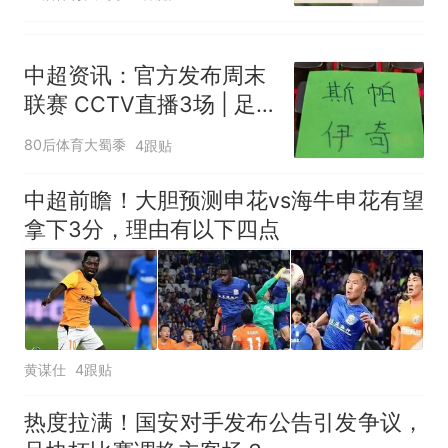
中超资讯：官方发布周末
联赛 CCTV直播3场 | 足
协杯比赛时间就剩北京国
80后体育大蜀黍
4跟贴
安没定
中超前瞻！大胆预测申花vs海牛申花有望
拿下3分，理由有以下四点
黄谋仕
4跟贴
热度拉满！国安对手发布公告引发争议，