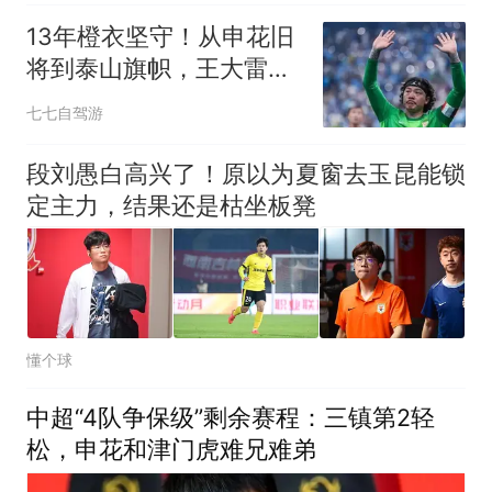
13年橙衣坚守！从申花旧
将到泰山旗帜，王大雷用
扑救改写偏见
七七自驾游
段刘愚白高兴了！原以为夏窗去玉昆能锁
定主力，结果还是枯坐板凳
懂个球
中超“4队争保级”剩余赛程：三镇第2轻
松，申花和津门虎难兄难弟