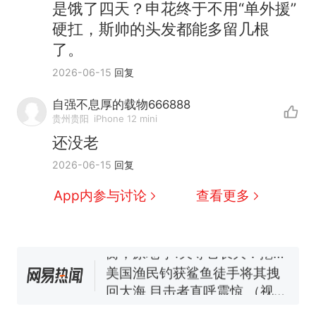
是饿了四天？申花终于不用“单外援”
硬扛，斯帅的头发都能多留几根
了。
2026-06-15
回复
自强不息厚的载物666888
制裁瓜子饺子，美国怕什
热
贵州贵阳
iPhone 12 mini
么？
还没老
那个在床头放菜刀的女孩，
新
2026-06-15
回复
因老师一句“跟我回家”改写了
人生
费大厨“全国小炒肉大王”称
App内参与讨论
查看更多
号，仅凭视频评出？中国烹饪
协会回应
男子上山采菌偶然发现鸡枞菌
窝，原地守1天等它长大：挖了
140多朵
美国渔民钓获鲨鱼徒手将其拽
回大海 目击者直呼震惊 （视频
来源：参考消息）
笔试第一被第二名传话劝弃考