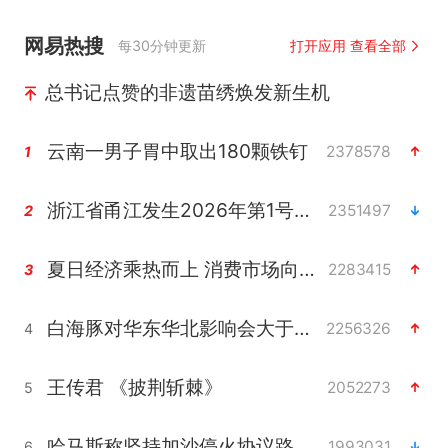
网易热搜
每30分钟更新
打开应用 查看全部
总书记点赞的非遗苗绣焕发新生机
云南一男子胃中取出180颗铁钉
2378578
1
浙江省甬江发生2026年第1号洪水
2351497
2
夏日经济乘热而上 消费市场向新而行
2283415
3
白海豚对华东华北影响会大于巴威
2256326
4
王传君 《披荆斩棘》
2052273
5
哈马斯称坚持加沙停火协议路线图
1993031
6