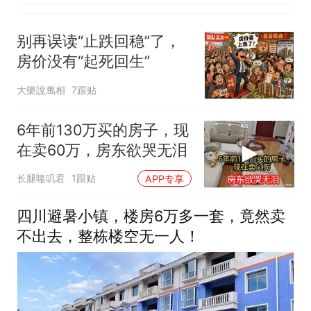
别再误读“止跌回稳”了，
房价没有“起死回生”
大樂說萬相
7跟贴
6年前130万买的房子，现
在卖60万，房东欲哭无泪
长腿嗑叽君
1跟贴
APP专享
四川避暑小镇，楼房6万多一套，竟然卖
不出去，整栋楼空无一人！