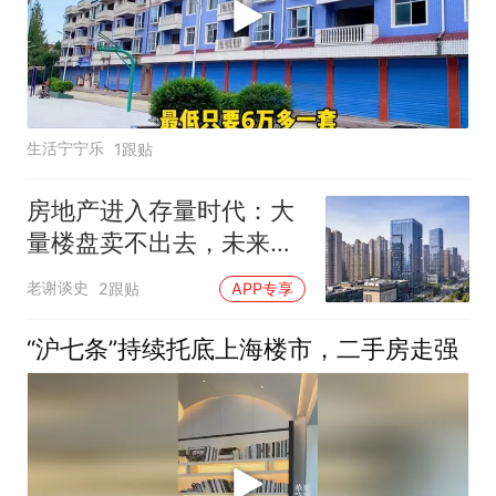
生活宁宁乐
1跟贴
房地产进入存量时代：大
量楼盘卖不出去，未来哪
类房子还能涨价？
老谢谈史
2跟贴
APP专享
“沪七条”持续托底上海楼市，二手房走强