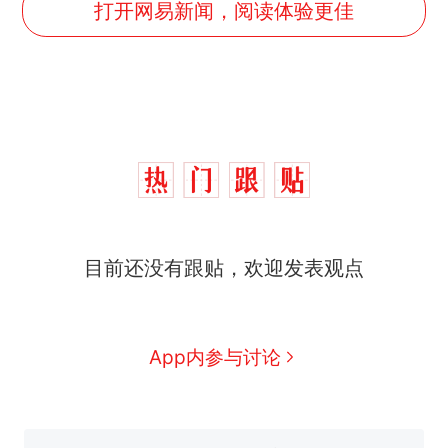
打开网易新闻，阅读体验更佳
十多万人报名的考试，成绩
热
目前还没有跟贴，欢迎发表观点
全部作废，公平么？
全球唯一没有法定首都的国
新
家，刚改国名，总统就邀请中
国大使骑行绕了几乎整个国境
视频丨只要一枚命中就能让航
App内参与讨论
线一圈，还曾两次到中国寻根
母瘫痪 轰-6J实力有多强？
5万的小车卖不动，40万以上
的抢着买