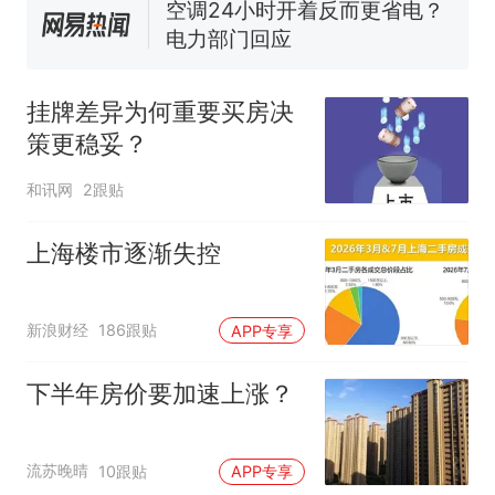
空调24小时开着反而更省电？
电力部门回应
大雨将至一家老小6分钟抢收完
1千斤稻谷
挂牌差异为何重要买房决
十多万人报名的考试，成绩
热
策更稳妥？
全部作废，公平么？
和讯网
2跟贴
上海楼市逐渐失控
新浪财经
186跟贴
APP专享
下半年房价要加速上涨？
流苏晚晴
10跟贴
APP专享