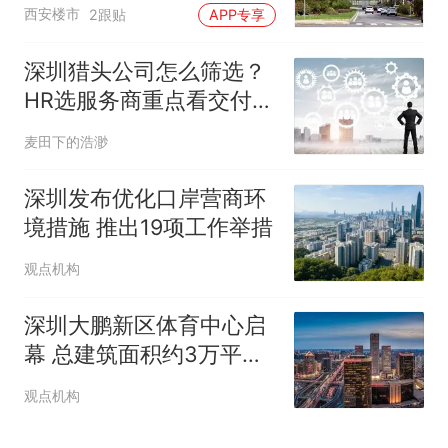
西安楼市
2跟贴
APP专享
深圳猎头公司怎么筛选？
HR选服务商重点看交付能
力
麦田下的浩渺
深圳发布优化口岸营商环
境措施 推出19项工作举措
观点机构
深圳大鹏新区体育中心启
幕 总建筑面积约3万平方
米
观点机构