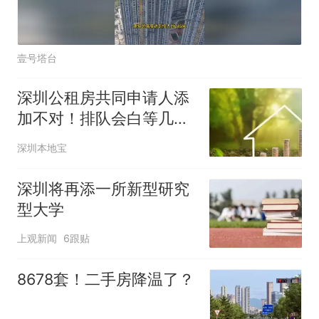
壹号塔台
深圳公租房共同申请人添
加不对！排队会白等几
年！
深圳本地宝
深圳将再添一所新型研究
型大学
上观新闻
6跟贴
8678套！二手房降温了？