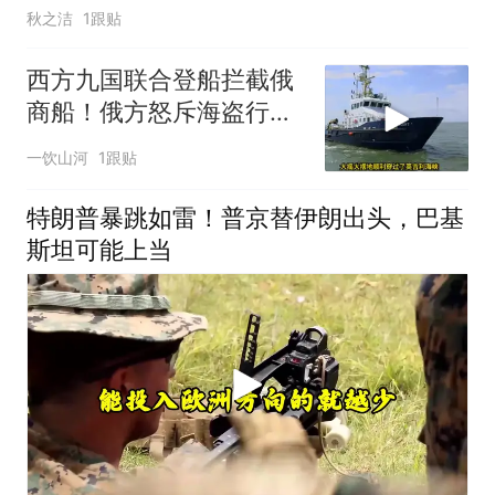
秋之洁
1跟贴
西方九国联合登船拦截俄
商船！俄方怒斥海盗行
为，深陷双重死局的普京
一饮山河
1跟贴
难道只能认栽？
特朗普暴跳如雷！普京替伊朗出头，巴基
斯坦可能上当