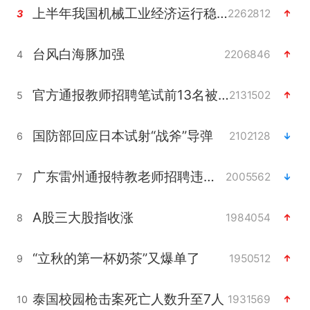
上半年我国机械工业经济运行稳中有进
2262812
3
台风白海豚加强
2206846
4
官方通报教师招聘笔试前13名被淘汰
2131502
5
国防部回应日本试射“战斧”导弹
2102128
6
广东雷州通报特教老师招聘违规事件
2005562
7
A股三大股指收涨
1984054
8
“立秋的第一杯奶茶”又爆单了
1950512
9
泰国校园枪击案死亡人数升至7人
1931569
10