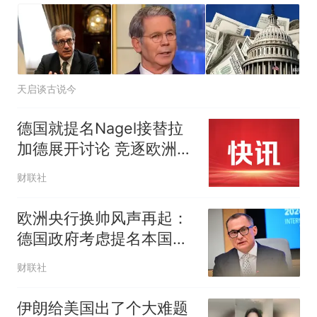
天启谈古说今
德国就提名Nagel接替拉
加德展开讨论 竞逐欧洲央
行行长取得进展
财联社
欧洲央行换帅风声再起：
德国政府考虑提名本国行
长出战
财联社
伊朗给美国出了个大难题