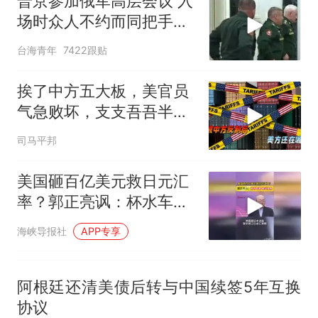
普京参加俄军高层会议 入
场时众人不约而同把手放
腰间
台海青年
7422跟贴
挨了中方五大板，美官员
气急败坏，支支吾吾半
天，只憋出两个字
司马平邦
美国砸百亿美元救日元汇
率？郭正亮讽：杯水车薪
难以挽救
海峡导报社
APP专享
阿根廷还清美债后转与中国续签5年互换
协议