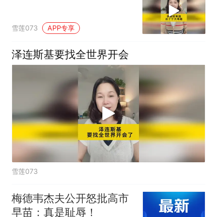
雪莲073
APP专享
泽连斯基要找全世界开会
雪莲073
梅德韦杰夫公开怒批高市
早苗：真是耻辱！