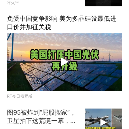
谷火平
免受中国竞争影响 美为多晶硅设最低进
口价并加征关税
RT今日俄罗斯
图95被炸到“屁股搬家”，
卫星拍下这荒诞一幕，普
京看到作何感想