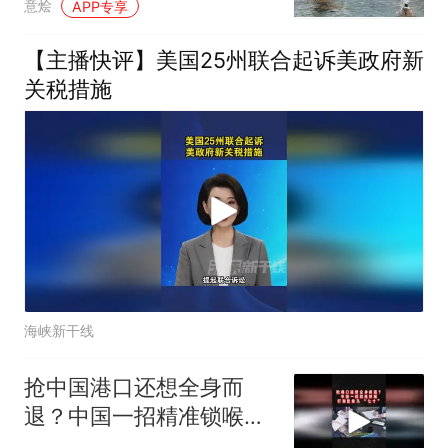
意烩
APP专享
【主播快评】美国25州联合起诉美政府新
关税措施
海峡新干线
抢中国港口还想全身而
退？中国一招精准锁喉，
打到巴拿马 “七寸”03