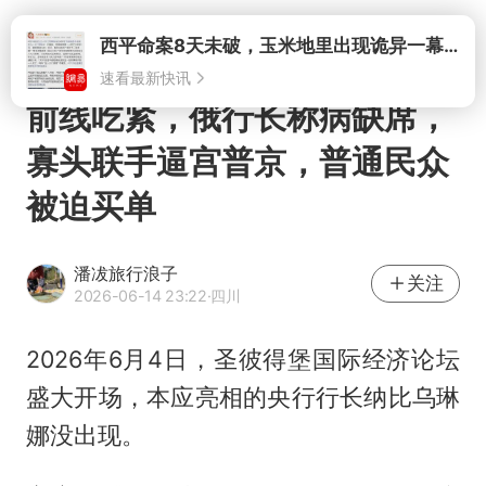
西平命案8天未破，玉米地里出现诡异一幕，我突然想起了欧金中
速看最新快讯
打开
前线吃紧，俄行长称病缺席，
寡头联手逼宫普京，普通民众
被迫买单
潘冹旅行浪子
关注
2026-06-14 23:22
·四川
2026年6月4日，圣彼得堡国际经济论坛
盛大开场，本应亮相的央行行长纳比乌琳
娜没出现。