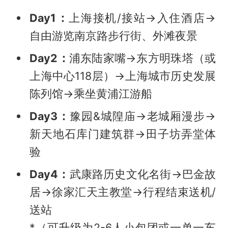
Day1：
上海接机/接站→入住酒店→
自由游览南京路步行街、外滩夜景
Day2：
浦东陆家嘴→东方明珠塔（或
上海中心118层）→上海城市历史发展
陈列馆→乘坐黄浦江游船
Day3：
豫园&城隍庙→老城厢漫步→
新天地石库门建筑群→田子坊弄堂体
验
Day4：
武康路历史文化名街→巴金故
居→徐家汇天主教堂→行程结束送机/
送站
*（可升级为2-6人小包团或一单一车