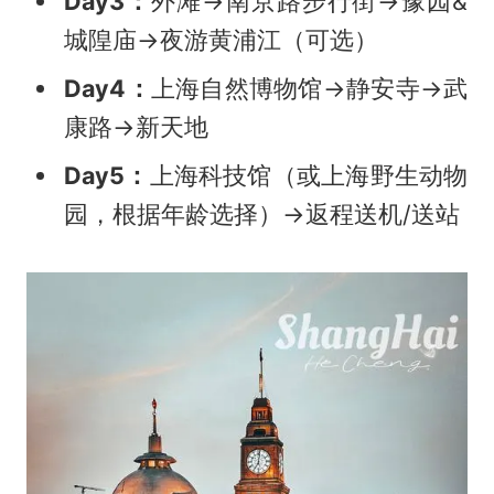
Day3：
外滩→南京路步行街→豫园&
城隍庙→夜游黄浦江（可选）
Day4：
上海自然博物馆→静安寺→武
康路→新天地
Day5：
上海科技馆（或上海野生动物
园，根据年龄选择）→返程送机/送站