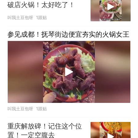
破店火锅！太好吃了！
叫我土豆包呀
1跟贴
参见成都！抚琴街边便宜夯实的火锅女王
叫我土豆包呀
1跟贴
重庆解放碑！记住这个位
置！一定空腹去