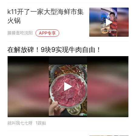
k11开了一家大型海鲜市集
火锅
滕滕逛吃沈阳
APP专享
在解放碑！9块9实现牛肉自由！
就叫我七七呀
1跟贴