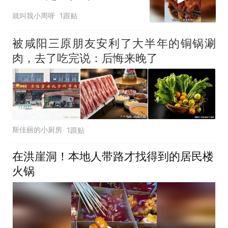
就叫我小周呀
1跟贴
被咸阳三原朋友安利了大半年的铜锅涮
肉，去了吃完说：后悔来晚了
斯佳丽的小厨房
1跟贴
在洪崖洞！本地人带路才找得到的居民楼
火锅