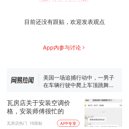
目前还没有跟贴，欢迎发表观点
西班牙飞地休达边境，摩洛
热
哥士兵搬起大石块投向移民引
争议，此前一天内数万人从摩
费大厨“全国小炒肉大王”称
新
App内参与讨论
洛哥涌入西班牙
号，仅凭视频评出？中国烹饪
协会回应
男子上山采菌偶然发现鸡枞菌
窝，原地守1天等它长大：挖了
140多朵
美国一场追捕行动中，一男子
在车辆行驶中爬上车顶跳舞。
（新京报）
笔试第一被第二名传话劝弃考
官方通报
瓦房店关于安装空调价
美国渔民钓获鲨鱼徒手将其拽
格，安装师傅很忙的
回大海 目击者直呼震惊 （视频
来源：参考消息）
西班牙飞地休达边境，摩洛
热
瓦房店热门
16跟贴
APP专享