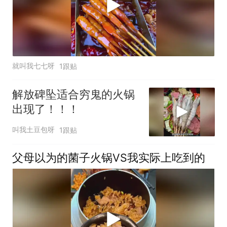
就叫我七七呀
1跟贴
解放碑坠适合穷鬼的火锅
出现了！！！
叫我土豆包呀
1跟贴
父母以为的菌子火锅VS我实际上吃到的