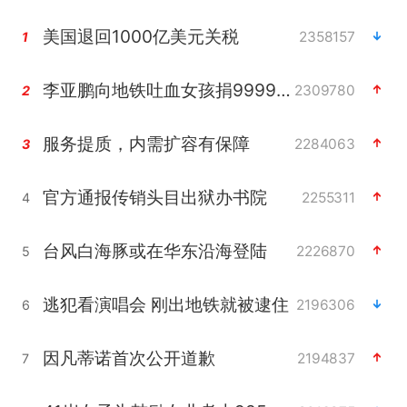
美国退回1000亿美元关税
2358157
1
李亚鹏向地铁吐血女孩捐99999元
2309780
2
服务提质，内需扩容有保障
2284063
3
官方通报传销头目出狱办书院
2255311
4
台风白海豚或在华东沿海登陆
2226870
5
逃犯看演唱会 刚出地铁就被逮住
2196306
6
因凡蒂诺首次公开道歉
2194837
7