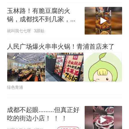
哥士兵搬起大石块投向移民引
争议，此前一天内数万人从摩
玉林路！有脆豆腐的火
洛哥涌入西班牙
锅，成都找不到几家，真
的好好吃
就叫我七七呀
3跟贴
人民广场爆火串串火锅！青浦首店来了
绿色青浦
成都不起眼………但真正好
吃的街边小店！ ！ ！