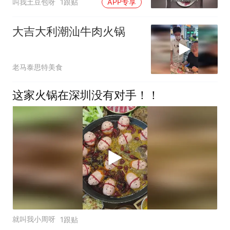
叫我土豆包呀
1跟贴
APP专享
大吉大利潮汕牛肉火锅
老马泰思特美食
这家火锅在深圳没有对手！！
就叫我小周呀
1跟贴