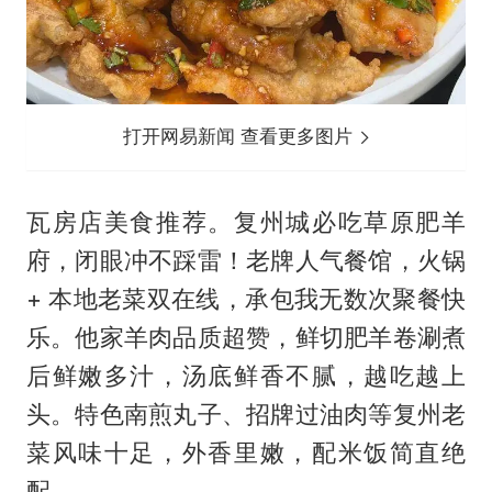
打开网易新闻 查看更多图片
瓦房店美食推荐。复州城必吃草原肥羊
府，闭眼冲不踩雷！老牌人气餐馆，火锅
+ 本地老菜双在线，承包我无数次聚餐快
乐。他家羊肉品质超赞，鲜切肥羊卷涮煮
后鲜嫩多汁，汤底鲜香不腻，越吃越上
头。特色南煎丸子、招牌过油肉等复州老
菜风味十足，外香里嫩，配米饭简直绝
配。