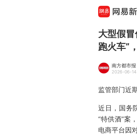
大型假冒
跑火车”
南方都市报
2026-06-14
监管部门近期
近日，国务
“特供酒”案
电商平台因对