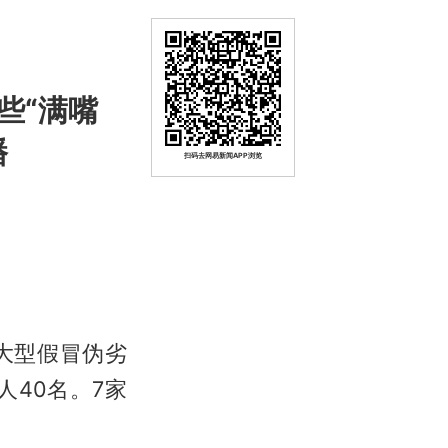
些“满嘴
播
扫码去网易新闻APP浏览
大型假冒伪劣
人40名。7家