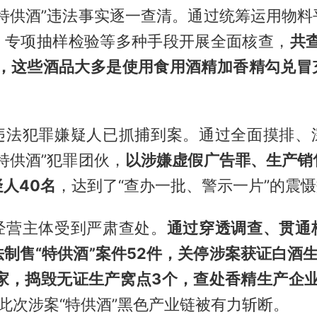
“特供酒”违法事实逐一查清。通过统筹运用物料
、专项抽样检验等多种手段开展全面核查，
共
万箱，这些酒品大多是使用食用酒精加香精勾兑
违法犯罪嫌疑人已抓捕到案。通过全面摸排、
特供酒”犯罪团伙，
以涉嫌虚假广告罪、生产销
人40名
，达到了“查办一批、警示一片”的震
经营主体受到严肃查处。
通过穿透调查、贯通
制售“特供酒”案件52件，关停涉案获证白酒
6家，捣毁无证生产窝点3个，查处香精生产企业
此次涉案“特供酒”黑色产业链被有力斩断。