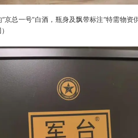
“京总一号”白酒，瓶身及飘带标注“特需物资
图）