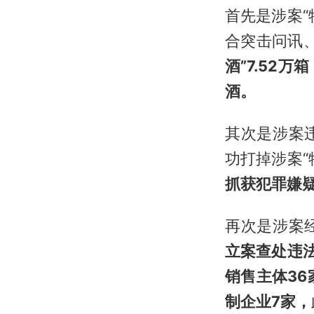
首先是涉案
合突击问讯
酒”7.52
酒。
其次是涉案
功打掉涉案“
抓获犯罪嫌疑
再次是涉案
立案查处违法
销售主体3
制企业7家，