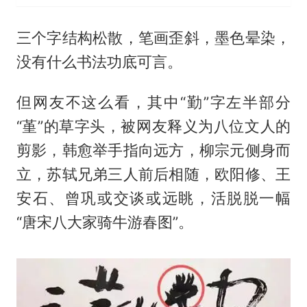
三个字结构松散，笔画歪斜，墨色晕染，
没有什么书法功底可言。
但网友不这么看，其中“勤”字左半部分
“堇”的草字头，被网友释义为八位文人的
剪影，韩愈举手指向远方，柳宗元侧身而
立，苏轼兄弟三人前后相随，欧阳修、王
安石、曾巩或交谈或远眺，活脱脱一幅
“唐宋八大家骑牛游春图”。