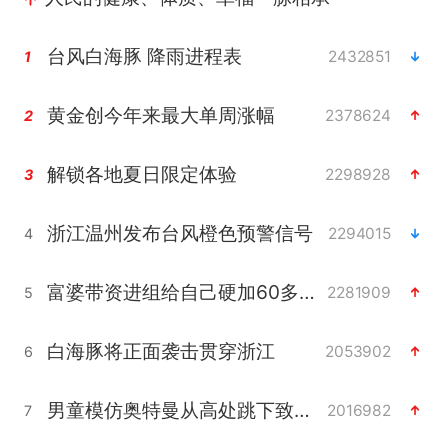
台风白海豚 降雨进程表
2432851
1
黄金创今年来最大单周涨幅
2378624
2
解锁各地夏日限定体验
2298928
3
浙江温州发布台风橙色预警信号
2294015
4
富婆带资进组给自己硬加60多场吻戏
2281909
5
白海豚将正面袭击贯穿浙江
2053902
6
男童模仿奥特曼从高处跳下致骨折
2016982
7