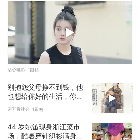
话心电影
1跟贴
别抱怨父母挣不到钱，他
也想给你好的生活，你看
不见的时候他也很难！
涛哥看社会
1跟贴
44 岁姚笛现身浙江菜市
场，酷暑穿针织衫满身