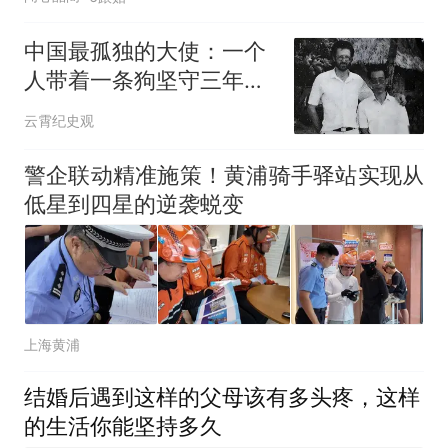
中国最孤独的大使：一个
人带着一条狗坚守三年，
改善生活靠挖野菜
云霄纪史观
警企联动精准施策！黄浦骑手驿站实现从
低星到四星的逆袭蜕变
上海黄浦
结婚后遇到这样的父母该有多头疼，这样
的生活你能坚持多久