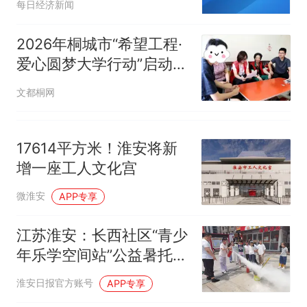
每日经济新闻
2026年桐城市“希望工程·
爱心圆梦大学行动”启动
“入户大走访”
文都桐网
17614平方米！淮安将新
增一座工人文化宫
微淮安
APP专享
江苏淮安：长西社区“青少
年乐学空间站”公益暑托班
点亮多彩假期
淮安日报官方账号
APP专享