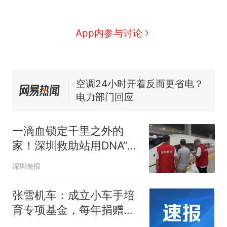
协会回应
佛山一中学招聘物理教师，笔
试前13名均遭淘汰？教育局：
已叫停招聘，成立调查组全面
笔试第一被第二名传话劝弃考
App内参与讨论
核查
官方通报
空调24小时开着反而更省电？
电力部门回应
那个在床头放菜刀的女孩，
热
因老师一句“跟我回家”改写了
人生
一滴血锁定千里之外的
家！深圳救助站用DNA“黑
科技”帮失忆游子找到老家
深圳晚报
南昌，八旬父母泪崩
张雪机车：成立小车手培
育专项基金，每年捐赠
100万元