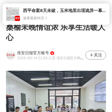
打开
桑榆未晚情谊浓 乐享生活暖人
心
淮安日报官方账号
关注
2026-06-14 22:05
·江苏
·淮安日报官方网易号