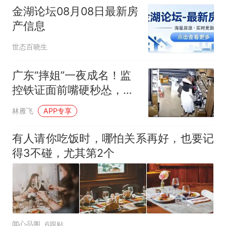
金湖论坛08月08日最新房
产信息
世态百晓生
广东“摔姐”一夜成名！监
控铁证面前嘴硬秒怂，评
论区已炸锅
林雁飞
APP专享
有人请你吃饭时，哪怕关系再好，也要记
得3不碰，尤其第2个
闻心品阁
6跟贴