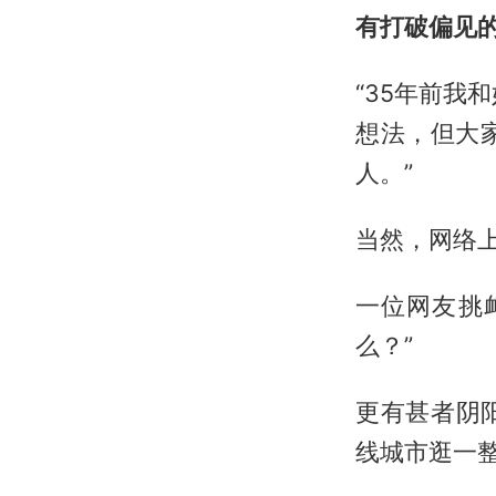
有打破偏见
“35年前我
想法，但大
人。”
当然，网络
一位网友挑
么？”
更有甚者阴
线城市逛一