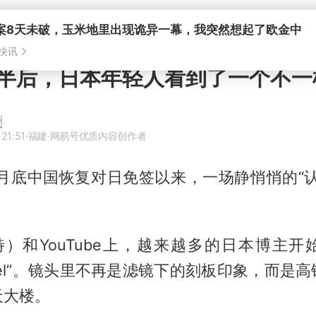
半后，日本年轻人看到了一个不一
21:51
·福建
·网易号优质内容创作者
11月底中国恢复对日免签以来，一场静悄悄的“
特）和YouTube上，越来越多的日本博主开
Travel”。镜头里不再是滤镜下的刻板印象，而
天大楼。