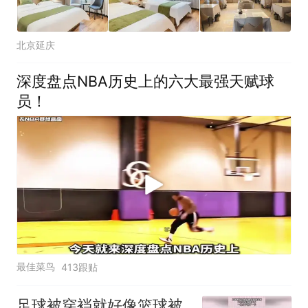
北京延庆
深度盘点NBA历史上的六大最强天赋球
员！
最佳菜鸟
413跟贴
足球被穿裆就好像篮球被