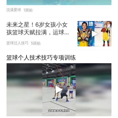
浣溪爱球
1跟贴
未来之星！6岁女孩小女
孩篮球天赋拉满，运球变
向突破一气呵成
篮球过人技巧
5跟贴
篮球个人技术技巧专项训练