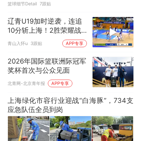
篮球细节Detail
7跟贴
辽青U19加时逆袭，连追
10分斩上海！2胜荣耀战
纪！
青山入怀u
3跟贴
APP专享
2026年国际篮联洲际冠军
奖杯首次与公众见面
北青网-北京青年报
APP专享
上海绿化市容行业迎战“白海豚”，734支
应急队伍全员到岗