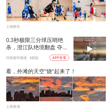
人生
上海静安
0.3秒极限三分球压哨绝
杀，澄江队绝境翻盘 夺得
冠军！
河南都市频道
4跟贴
APP专享
看，外滩的天空“烧”起来了！
上海黄浦