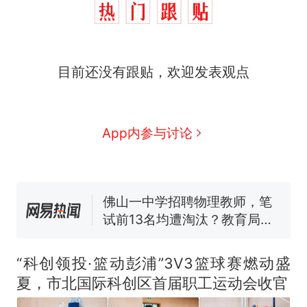
那个在床头放菜刀的女孩，
热
目前还没有跟贴，欢迎发表观点
因老师一句“跟我回家”改写了
人生
搬家报价570元，搬到楼下
新
交5060元才肯搬上楼！女子傻
眼了……
空调24小时开着反而更省电？
App内参与讨论
电力部门回应
佛山一中学招聘物理教师，笔
试前13名均遭淘汰？教育局：
已叫停招聘，成立调查组全面
十多万人报名的考试，成绩全
核查
部作废，公平么？
“不建议大家买深色蛋糕”上热
搜，网友：天塌了！
“科创领投·篮动彭浦”3V3篮球赛燃动盛
那个在床头放菜刀的女孩，
热
夏，市北国际科创区首届职工运动会收官
因老师一句“跟我回家”改写了