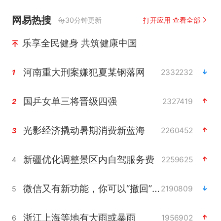
网易热搜
每30分钟更新
打开应用 查看全部
乐享全民健身 共筑健康中国
河南重大刑案嫌犯夏某钢落网
2332232
1
国乒女单三将晋级四强
2327419
2
光影经济撬动暑期消费新蓝海
2260452
3
新疆优化调整景区内自驾服务费
2259625
4
微信又有新功能，你可以“撤回”你的撤回了！
2190809
5
浙江上海等地有大雨或暴雨
1956902
6