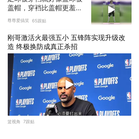
盖帽，穿裆比盖帽更羞
辱，一怒之下怒了一下
尊尊爱搞笑
65跟贴
刚哥激活火最强五小 五锋阵实现升级改
造 终极换防成真正杀招
篮视角
7跟贴