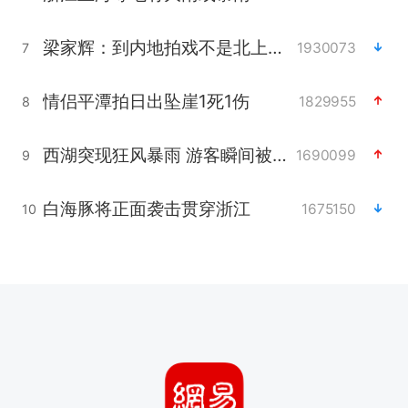
梁家辉：到内地拍戏不是北上是回归
1930073
7
情侣平潭拍日出坠崖1死1伤
1829955
8
西湖突现狂风暴雨 游客瞬间被浇透
1690099
9
白海豚将正面袭击贯穿浙江
1675150
10