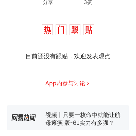
分享
3赞
十多万人报名的考试，成绩
热
目前还没有跟贴，欢迎发表观点
全部作废，公平么？
全球唯一没有法定首都的国
新
家，刚改国名，总统就邀请中
国大使骑行绕了几乎整个国境
5万的小车卖不动，40万以上
App内参与讨论
线一圈，还曾两次到中国寻根
的抢着买
浙江人戒备 "白海豚"已创我国
纪录 带来严重影响
视频丨只要一枚命中就能让航
母瘫痪 轰-6J实力有多强？
泰州父亲的手写家书遗失30