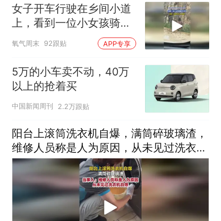
女子开车行驶在乡间小道
上，看到一位小女孩骑着
羊行走，网友：潇洒自在
氧气周末
92跟贴
APP专享
让人羡慕
5万的小车卖不动，40万
以上的抢着买
中国新闻周刊
2.2万跟贴
阳台上滚筒洗衣机自爆，满筒碎玻璃渣，
维修人员称是人为原因，从未见过洗衣机
自爆