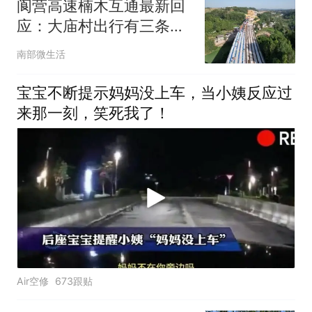
阆营高速楠木互通最新回
应：大庙村出行有三条
路，你选哪条？
南部微生活
宝宝不断提示妈妈没上车，当小姨反应过
来那一刻，笑死我了！
Air空修
673跟贴