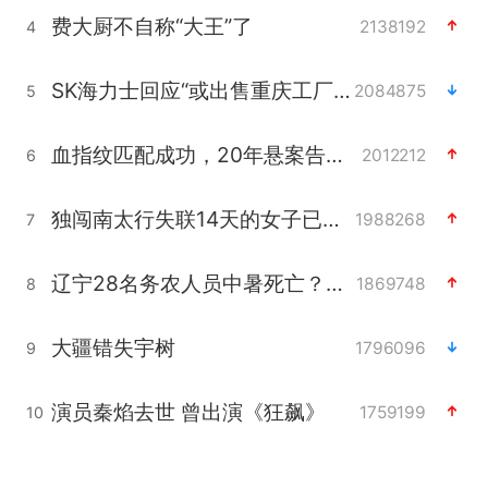
费大厨不自称“大王”了
2138192
4
SK海力士回应“或出售重庆工厂”传闻
2084875
5
血指纹匹配成功，20年悬案告破！凶手被执行死刑
2012212
6
独闯南太行失联14天的女子已找到
1988268
7
辽宁28名务农人员中暑死亡？官方辟谣
1869748
8
大疆错失宇树
1796096
9
演员秦焰去世 曾出演《狂飙》
1759199
10