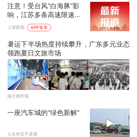
年，网友淘到后寄给女儿：花
注意！受台风“白海豚”影
鸟市场搬了，但爱还在
十多万人报名的考试，成绩
热
响，江苏多条高速限速、
全部作废，公平么？
入口关闭，对苏通大桥、
上游新闻
APP专享
沪苏通大桥实施特级管
制！
暑运下半场热度持续攀升，广东多元业态
领跑夏日文旅市场
南方都市报
一座汽车城的“绿色新解”
人生何尝不是酒