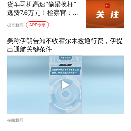
货车司机高速“偷梁换柱”
逃费7.6万元！检察官：不
是小聪明，是诈骗
极目新闻
APP专享
美称伊朗告知不收霍尔木兹通行费，伊提
出通航关键条件
界面新闻