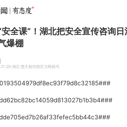
“安全课”！湖北把安全宣传咨询日
气爆棚
 21:29
·湖北
·楚天都市报官方网易号
0193504979df8ec93f79d8c32185###
cdd62bc82bc14059d813027b1b3b4###
dde705ed7b26af33fefec5bb44c3###