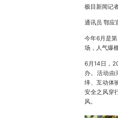
极目新闻记者
通讯员 鄂应
今年6月是第
场，人气爆
6月14日，
办。活动由
绎、互动体
安全之风穿
风。