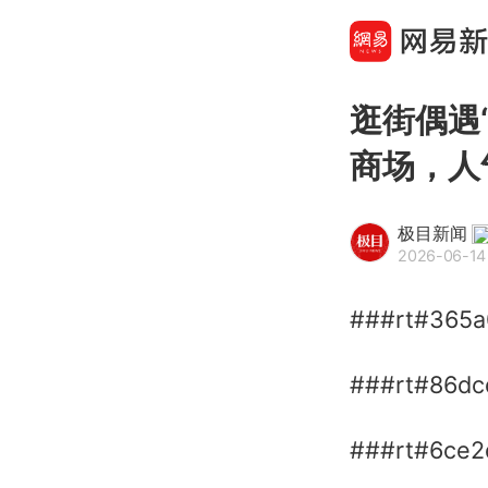
逛街偶遇
商场，人
极目新闻
2026-06-14
###rt#365a
###rt#86d
###rt#6ce2