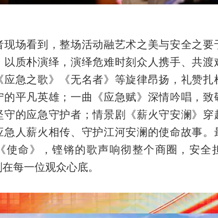
者现场看到，整场活动融艺术之美与安全之要
》以质朴演绎，演绎危难时刻众人携手、共渡
《应急之歌》《无名者》等旋律昂扬，礼赞扎
宁的平凡英雄；一曲《应急赋》深情吟唱，致
坚守的应急守护者；情景剧《薪火守安澜》穿
应急人薪火相传、守护江河安澜的使命故事。
《使命》，铿锵的歌声响彻整个商圈，安全
刻在每一位观众心底。