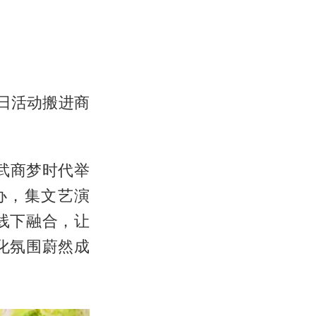
询日活动搬进商
在武商梦时代举
办，集文艺演
线下融合，让
化氛围蔚然成