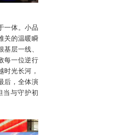
于一体。小品
难关的温暖瞬
根基层一线、
敬每一位逆行
越时光长河，
最后，全体演
担当与守护初